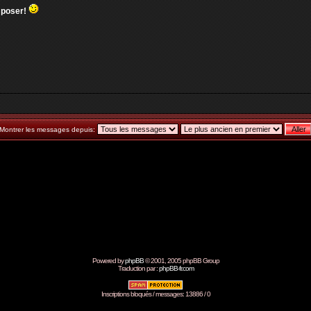
s poser!
Montrer les messages depuis:
Powered by
phpBB
© 2001, 2005 phpBB Group
Traduction par :
phpBB-fr.com
Inscriptions bloqués / messages: 13886 / 0