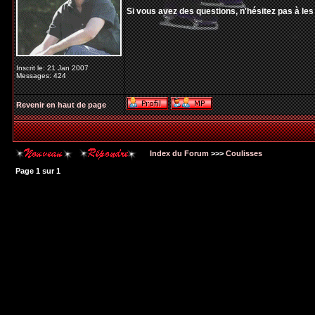
Si vous avez des questions, n'hésitez pas à le
Inscrit le: 21 Jan 2007
Messages: 424
Revenir en haut de page
Index du Forum
>>>
Coulisses
Page
1
sur
1