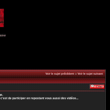
istrer
Voir le sujet précédent
::
Voir le sujet suivant
ge.
'est de participer en repostant vous aussi des vidéos...