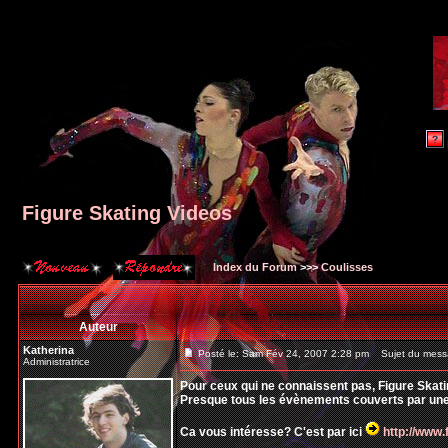
Figure Skating Videos
Index du Forum
>>>
Coulisses
Auteur
Katherina
Posté le: Sam Fév 24, 2007 2:28 pm
Sujet du messa
Administratrice
Pour ceux qui ne connaissent pas, Figure Skati
Presque tous les évènements couverts par une c
Ca vous intéresse? C'est par ici
http://www.