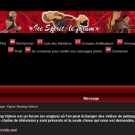
FAQ
Rechercher
Liste des Membres
Groupes d'utilisateurs
S'enreg
Profil
Se connecter pour vérifier ses messages privés
Connexion
Message
ge: Figure Skating Videos
ng Videos est un forum (en anglais) où l'on peut échanger des vidéos de patina
haîne de télévision y sont présents et la seule chose qui vous est demandée, c
fsvids.net/