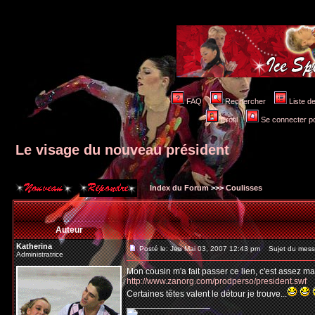
FAQ
Rechercher
Liste 
Profil
Se connecter po
Le visage du nouveau président
Index du Forum
>>>
Coulisses
Auteur
Katherina
Posté le: Jeu Mai 03, 2007 12:43 pm
Sujet du messa
Administratrice
Mon cousin m'a fait passer ce lien, c'est assez mar
http://www.zanorg.com/prodperso/president.swf
Certaines têtes valent le détour je trouve...
_________________