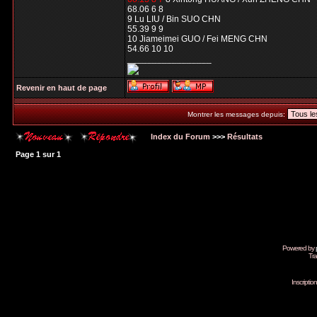
68.06 6 8
9 Lu LIU / Bin SUO CHN
55.39 9 9
10 Jiameimei GUO / Fei MENG CHN
54.66 10 10
_________________
Revenir en haut de page
Montrer les messages depuis:
Index du Forum
>>>
Résultats
Page
1
sur
1
Powered by
Tra
Inscripti