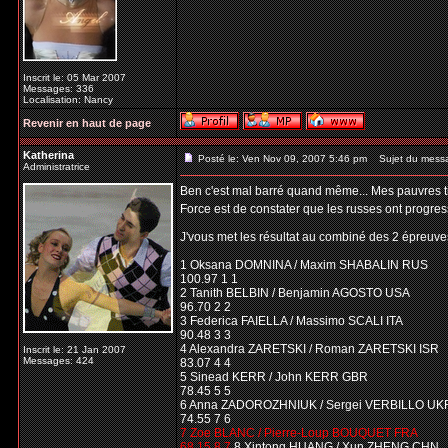
Inscrit le: 05 Mar 2007
Messages: 336
Localisation: Nancy
Revenir en haut de page
Katherina
Posté le: Ven Nov 09, 2007 5:46 pm
Sujet du mess
Administratrice
Ben c'est mal barré quand même... Mes pauvres ti
Force est de constater que les russes ont progres
J'vous met les résultat au combiné des 2 épreuves
1 Oksana DOMNINA / Maxim SHABALIN RUS
100.97 1 1
2 Tanith BELBIN / Benjamin AGOSTO USA
96.70 2 2
3 Federica FAIELLA / Massimo SCALI ITA
90.48 3 3
4 Alexandra ZARETSKI / Roman ZARETSKI ISR
Inscrit le: 21 Jan 2007
Messages: 424
83.07 4 4
5 Sinead KERR / John KERR GBR
78.45 5 5
6 Anna ZADOROZHNIUK / Sergei VERBILLO UK
74.55 7 6
7 Zoe BLANC / Pierre-Loup BOUQUET FRA
68.15 8 7
8 Xintong HUANG / Xun ZHENG CHN