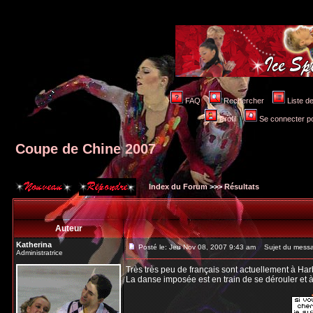
FAQ
Rechercher
Liste 
Profil
Se connecter po
Coupe de Chine 2007
Index du Forum
>>>
Résultats
Auteur
Katherina
Posté le: Jeu Nov 08, 2007 9:43 am
Sujet du messa
Administratrice
Très très peu de français sont actuellement à Harb
La danse imposée est en train de se dérouler et à