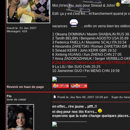
Moi j'm'en fou, suis pour Sinead & John!
Edit: ça y est c'est fini... et franchement quand je 
vacances
... enfin on verra bien les vidéos
Inscrit le: 21 Jan 2007
Messages: 424
1 Oksana DOMNINA / Maxim SHABALIN RUS 38
2 Tanith BELBIN / Benjamin AGOSTO USA 35.89
3 Federica FAIELLA / Massimo SCALI ITA 33.54
4 Alexandra ZARETSKI / Roman ZARETSKI ISR 
5 Sinead KERR / John KERR GBR 29.52
6 Xintong HUANG / Xun ZHENG CHN 27.05
7 Anna ZADOROZHNIUK / Sergei VERBILLO UKR
8 Zoe BLANC / Pierre-Loup BOUQUET FRA 24.7
9 Lu LIU / Bin SUO CHN 20.25
10 Jiameimei GUO / Fei MENG CHN 19.59
_________________
Revenir en haut de page
Flo
Posté le: Jeu Nov 08, 2007 10:26 pm
Sujet du mes
lame de cristal
en effet... rire jaune .. pfff..!!
et deg pour nos tits Kerrs...
esperons que la suite change quelques places..
_________________