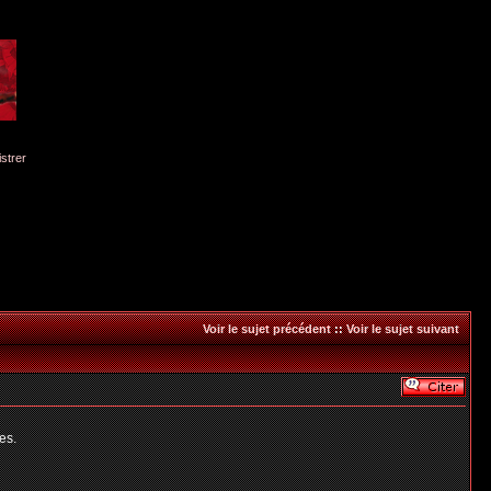
istrer
Voir le sujet précédent
::
Voir le sujet suivant
es.