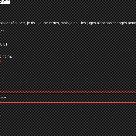
 vois les résultats, je ris... jaune certes, mais je ris... les juges n'ont pas changés p
.77
30.81
 27.04
9
sage:
!