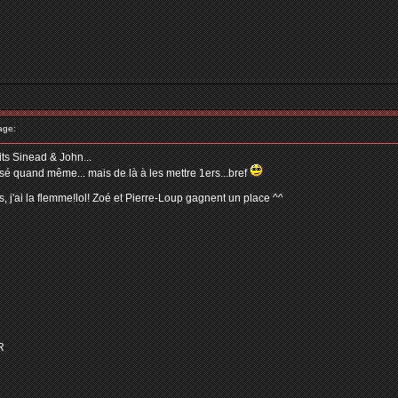
age:
ts Sinead & John...
sé quand même... mais de là à les mettre 1ers...bref
, j'ai la flemme!lol! Zoé et Pierre-Loup gagnent un place ^^
R