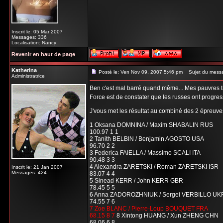
Inscrit le: 05 Mar 2007
Messages: 336
Localisation: Nancy
Revenir en haut de page
Katherina
Posté le: Ven Nov 09, 2007 5:46 pm
Sujet du mess
Administratrice
Ben c'est mal barré quand même... Mes pauvres ti
Force est de constater que les russes ont progres
J'vous met les résultat au combiné des 2 épreuves
1 Oksana DOMNINA / Maxim SHABALIN RUS
100.97 1 1
2 Tanith BELBIN / Benjamin AGOSTO USA
96.70 2 2
3 Federica FAIELLA / Massimo SCALI ITA
90.48 3 3
4 Alexandra ZARETSKI / Roman ZARETSKI ISR
Inscrit le: 21 Jan 2007
Messages: 424
83.07 4 4
5 Sinead KERR / John KERR GBR
78.45 5 5
6 Anna ZADOROZHNIUK / Sergei VERBILLO UK
74.55 7 6
7 Zoe BLANC / Pierre-Loup BOUQUET FRA
68.15 8 7
8 Xintong HUANG / Xun ZHENG CHN
68.06 6 8