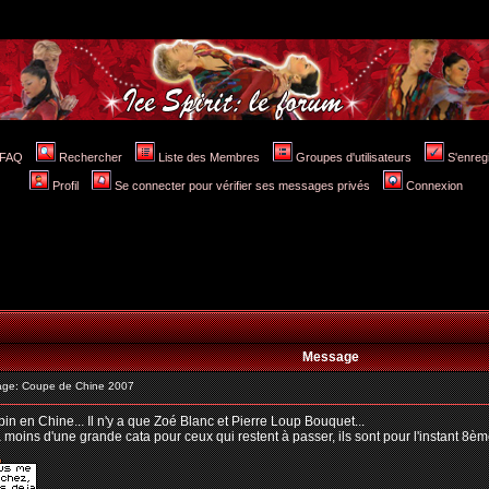
FAQ
Rechercher
Liste des Membres
Groupes d'utilisateurs
S'enreg
Profil
Se connecter pour vérifier ses messages privés
Connexion
Message
ge: Coupe de Chine 2007
in en Chine... Il n'y a que Zoé Blanc et Pierre Loup Bouquet...
 moins d'une grande cata pour ceux qui restent à passer, ils sont pour l'instant 8èm