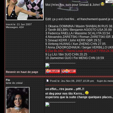
Moi j'm'en fou, suis pour Sinead & John!
Edit: ça y est c'est fini... et franchement quand je
Inscrit le: 21 Jan 2007
1 Oksana DOMNINA / Maxim SHABALIN RUS 38
Messages: 424
2 Tanith BELBIN / Benjamin AGOSTO USA 35.89
3 Federica FAIELLA / Massimo SCALI ITA 33.54
4 Alexandra ZARETSKI / Roman ZARETSKI ISR 
5 Sinead KERR / John KERR GBR 29.52
6 Xintong HUANG / Xun ZHENG CHN 27.05
7 Anna ZADOROZHNIUK / Sergei VERBILLO UKR
8 Zoe BLANC / Pierre-Loup BOUQUET FRA 24.7
9 Lu LIU / Bin SUO CHN 20.25
10 Jiameimei GUO / Fei MENG CHN 19.59
_________________
Revenir en haut de page
Flo
Posté le: Jeu Nov 08, 2007 10:26 pm
Sujet du mes
lame de cristal
en effet... rire jaune .. pfff..!!
et deg pour nos tits Kerrs...
esperons que la suite change quelques places..
_________________