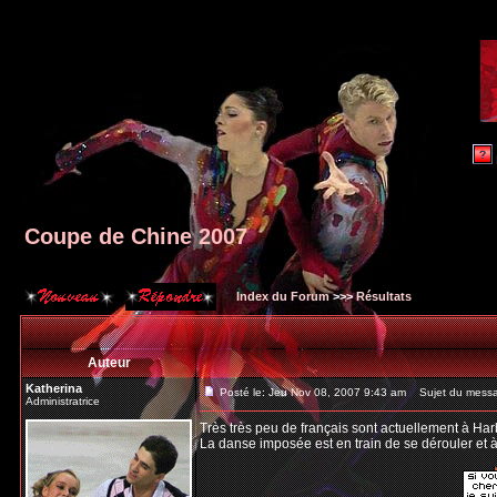
Coupe de Chine 2007
Index du Forum
>>>
Résultats
Auteur
Katherina
Posté le: Jeu Nov 08, 2007 9:43 am
Sujet du messa
Administratrice
Très très peu de français sont actuellement à Harb
La danse imposée est en train de se dérouler et à