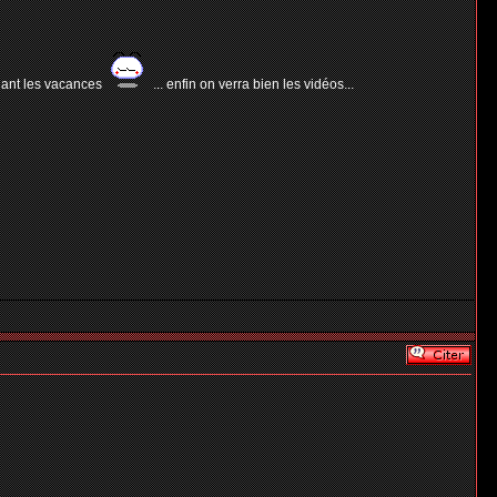
endant les vacances
... enfin on verra bien les vidéos...