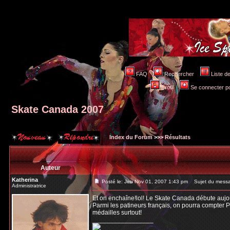
FAQ
Rechercher
Liste 
Profil
Se connecter po
Skate Canada 2007
Index du Forum
>>>
Résultats
Auteur
Katherina
Posté le: Jeu Nov 01, 2007 1:43 pm
Sujet du messa
Administratrice
Et on enchaîne!lol! Le Skate Canada débute aujour
Parmi les patineurs français, on pourra compter P
médailles surtout!
_________________