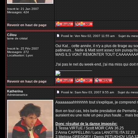
Inscrit le: 21 Jan 2007
Messages: 424
Revenir en haut de page
Célou
Posté le: Ven Nov 02, 2007 11:55 am
Sujet du mes
lame de cristal
Oui Kat... cette année, il n'y a plus de tirage au 
Inscrit le: 25 Fév 2007
patineurs... Nelle & Matt sont assez loin puisqu'ils
Messages: 272
MAIS ILS VONT REMONTER TOUT CAAAAAAAAAA
Localisation: Lyon
J'ai pas le net du week-end, j'ai ma miss qui doit me 
_________________
Revenir en haut de page
Katherina
Posté le: Sam Nov 03, 2007 9:55 am
Sujet du mess
Administratrice
Aaaaaaaahhhhhhh tout s'explique, je comprend mi
Bon en tout cas, très belle prestation de Pernelle 
auraient eu une note un peu plus haute... mais bon
Donc résultat de la danse imposée:
1 Tessa VIRTUE / Scott MOIR CAN 36.25
2 Anna CAPPELLINI / Luca LANOTTE ITA 32.23
3 Melissa GREGORY / Denis PETUKHOV USA 32