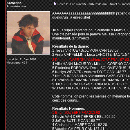
Katherina
Posté le: Lun Nov 05, 2007 6:35 am
Sujet du mess
Administratrice
AAAAAAAaaaaaaaaaaahhhhhhhhhhhh j'attend désesp
quelqu'un l'a enregistré!
Je suis super contente pour Pernelle & Matthieu, 
Une tite pensée pour la pauvre Melissa Gregory qui
maintenant, tant mieux!
Résultats de la danse:
1 Tessa VIRTUE / Scott MOIR CAN 197.07
2 Anna CAPPELLINI / Luca LANOTTE ITA 171.57
Inscrit le: 21 Jan 2007
3 Pernelle CARRON / Mathieu JOST FRA 167.83
Messages: 424
4 Allie HANN-McCURDY / Michael CORENO CAN
5 Ekaterina BOBROVA / Dmitri SOLOVIEV RUS 1
6 Kaitlyn WEAVER / Andrew POJE CAN 148.77
7 Nelli ZHIGANSHINA / Alexander GAZSI GER 14
8 Carolina HERMANN / Daniel HERMANN GER 
9 Julia ZLOBINA / Alexei SITNIKOV RUS 132.05
WD Melissa GREGORY / Denis PETUKHOV USA
Côté homme, on prend les mêmes on mélange tout
ceux des courts...
Résultats Hommes:
1 Brian JOUBERT FRA 213.62
2 Kevin VAN DER PERREN BEL 202.55
3 Jeffrey BUTTLE CAN 198.77
4 Christopher MABEE CAN 192.20
5 Vaughn CHIPEUR CAN 187.41