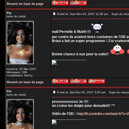
Revenir en haut de page
Flo
Posté le: Sam Nov 03, 2007 11:38 am
Sujet du mes
lame de cristal
ouiii Pernelle & Matth !!!
par contre ils avaient leurs costumes de l'OD a
Brian a fait un super programme ! J'ai vraiment
Bonne chance à eux pour la suite!!
_________________
Inscrit le: 05 Mar 2007
Messages: 336
Localisation: Nancy
Revenir en haut de page
Flo
Posté le: Dim Nov 04, 2007 3:05 am
Sujet du mess
lame de cristal
yesssssssssss 3e !!!!
on croise les doigts pour demaiiin!!! ^^
Vidéo de l'OD :
http://fr.youtube.com/watch?v
_________________