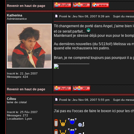
Revenir en haut de page
Katherina
Posté le: Jeu Nov 08, 2007 9:39 am
Sujet du mess
Administratrice
Tit changement de porté dans Angel, j'aime bien l
et ce serait parfait...
Maintenant je stresse déjà pour eux pour le bompard
Au dernières nouvelles (du 5/11!lol!) Melissa va m
quand elle rechaussera les patins.
Brian, je ne comprend toujours pas pourquoi il a g
_________________
Inscrit le: 21 Jan 2007
Messages: 424
Revenir en haut de page
Célou
Posté le: Jeu Nov 08, 2007 5:55 pm
Sujet du mess
lame de cristal
J'ai pas eu l'occas de faire le boxon ici pour les 
Inscrit le: 25 Fév 2007
Messages: 272
Localisation: Lyon