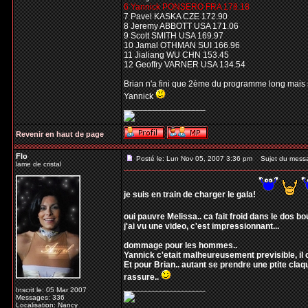
6 Yannick PONSERO FRA 178.18
7 Pavel KASKA CZE 172.90
8 Jeremy ABBOTT USA 171.06
9 Scott SMITH USA 169.97
10 Jamal OTHMAN SUI 166.96
11 Jialiang WU CHN 153.45
12 Geoffry VARNER USA 134.54
Brian n'a fini que 2ème du programme long mais 
Yannick
_________________
Revenir en haut de page
Flo
Posté le: Lun Nov 05, 2007 3:36 pm
Sujet du mess
lame de cristal
je suis en train de charger le gala!
oui pauvre Melissa.. ca fait froid dans le dos 
j'ai vu une video, c'est impressionnant...
dommage pour les hommes..
Yannick c'etait malheureusement previsible, il c
Et pour Brian.. autant se prendre une ptite claq
rassure..
_________________
Inscrit le: 05 Mar 2007
Messages: 336
Localisation: Nancy