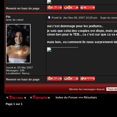
Revenir en haut de page
Flo
Posté le: Jeu Nov 08, 2007 10:29 pm
Sujet du mes
lame de cristal
oui c'est dommage pour les podiums..
je sais que celui des couples est dispo, mais pa
sinon ben pour le TEB... ca c'est sur que ca va 
mais bon.. vu comment ils nous surprennent d
_________________
Inscrit le: 05 Mar 2007
Messages: 336
Localisation: Nancy
Revenir en haut de page
Montrer les messages depuis:
Index du Forum
>>>
Résultats
Page
1
sur
1