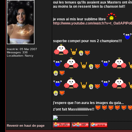
oui les tenues qu'ils avaient aux Masters ont ét
au moins la on ressent bien la chanson lol!!
je vous ai mis leur sublime libre
http://www.youtube.com/watch?v=t_Oa0APlPo
superbe compet pour nos 2 champions!!!
Inscrit le: 05 Mar 2007
Messages: 336
Localisation: Nancy
j'espere que l'on aura les images du gala...
z'ont fait Massiiiiiiiiiiiive!!
_________________
Revenir en haut de page