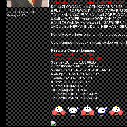
4 Pernelle CARRON / Mathieu JOST FRA 28.27
5 Julia ZLOBINA / Alexei SITNIKOV RUS 26.75
6 Ekaterina BOBROVA / Dmitri SOLOVIEV RUS 2
Inscrit le: 21 Jan 2007
7 Allie HANN-McCURDY / Michael CORENO CAN
Messages: 424
8 Kaitlyn WEAVER / Andrew POJE CAN 25.07
9 Nelli ZHIGANSHINA / Alexander GAZSI GER 24
10 Carolina HERMANN / Daniel HERMANN GER
Pernelle et Matthieu remontent d'une place et pour
Côté hommes, nos deux français se débrouillent bi
Résultats Courts Hommes:
1 Brian JOUBERT FRA 78.05
2 Yannick PONSERO FRA 67.09
3 Jeffrey BUTTLE CAN 66.85
4 Christopher MABEE CAN 66.50
5 Kevin VAN DER PERREN BEL 66.11
6 Vaughn CHIPEUR CAN 65.65
7 Pavel KASKA CZE 57.43
8 Scott SMITH USA 56.09
9 Jamal OTHMAN SUI 51.11
10 Jialiang WU CHN 47.51
11 Jeremy ABBOTT USA 44.75
12 Geoffry VARNER USA 42.45
A
_________________