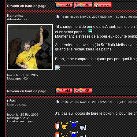
Revenir en haut de page
Katherina
Posté le: Jeu Nov 08, 2007 9:39 am
Sujet du mess
Administratrice
Tit changement de porté dans Angel, j'aime bien l
et ce serait parfait...
Maintenant je stresse déjà pour eux pour le bompard
Au dernières nouvelles (du 5/11!lol!) Melissa va m
quand elle rechaussera les patins.
Brian, je ne comprend toujours pas pourquoi il a g
_________________
Inscrit le: 21 Jan 2007
Messages: 424
Revenir en haut de page
Célou
Posté le: Jeu Nov 08, 2007 5:55 pm
Sujet du mess
lame de cristal
J'ai pas eu l'occas de faire le boxon ici pour les 
Inscrit le: 25 Fév 2007
Messages: 272
Localisation: Lyon