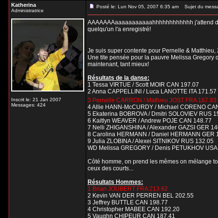
Katherina
Posté le: Lun Nov 05, 2007 6:35 am
Sujet du mess
Administratrice
AAAAAAAaaaaaaaaaaahhhhhhhhhhhh j'attend désesp
quelqu'un l'a enregistré!
Je suis super contente pour Pernelle & Matthieu, 
Une tite pensée pour la pauvre Melissa Gregory qui
maintenant, tant mieux!
Résultats de la danse:
1 Tessa VIRTUE / Scott MOIR CAN 197.07
2 Anna CAPPELLINI / Luca LANOTTE ITA 171.57
Inscrit le: 21 Jan 2007
3 Pernelle CARRON / Mathieu JOST FRA 167.83
Messages: 424
4 Allie HANN-McCURDY / Michael CORENO CAN
5 Ekaterina BOBROVA / Dmitri SOLOVIEV RUS 1
6 Kaitlyn WEAVER / Andrew POJE CAN 148.77
7 Nelli ZHIGANSHINA / Alexander GAZSI GER 14
8 Carolina HERMANN / Daniel HERMANN GER 
9 Julia ZLOBINA / Alexei SITNIKOV RUS 132.05
WD Melissa GREGORY / Denis PETUKHOV USA
Côté homme, on prend les mêmes on mélange tout
ceux des courts...
Résultats Hommes:
1 Brian JOUBERT FRA 213.62
2 Kevin VAN DER PERREN BEL 202.55
3 Jeffrey BUTTLE CAN 198.77
4 Christopher MABEE CAN 192.20
5 Vaughn CHIPEUR CAN 187.41