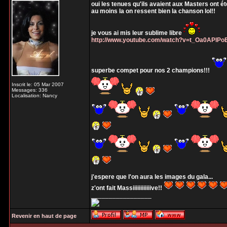
oui les tenues qu'ils avaient aux Masters ont ét
au moins la on ressent bien la chanson lol!!
je vous ai mis leur sublime libre
http://www.youtube.com/watch?v=t_Oa0APlPo
superbe compet pour nos 2 champions!!!
Inscrit le: 05 Mar 2007
Messages: 336
Localisation: Nancy
j'espere que l'on aura les images du gala...
z'ont fait Massiiiiiiiiiiiive!!
_________________
Revenir en haut de page