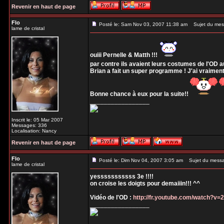
Revenir en haut de page
Flo
Posté le: Sam Nov 03, 2007 11:38 am
Sujet du mes
lame de cristal
ouiii Pernelle & Matth !!!
par contre ils avaient leurs costumes de l'OD a
Brian a fait un super programme ! J'ai vraiment
Bonne chance à eux pour la suite!!
_________________
Inscrit le: 05 Mar 2007
Messages: 336
Localisation: Nancy
Revenir en haut de page
Flo
Posté le: Dim Nov 04, 2007 3:05 am
Sujet du mess
lame de cristal
yesssssssssss 3e !!!!
on croise les doigts pour demaiiin!!! ^^
Vidéo de l'OD :
http://fr.youtube.com/watch?v
_________________