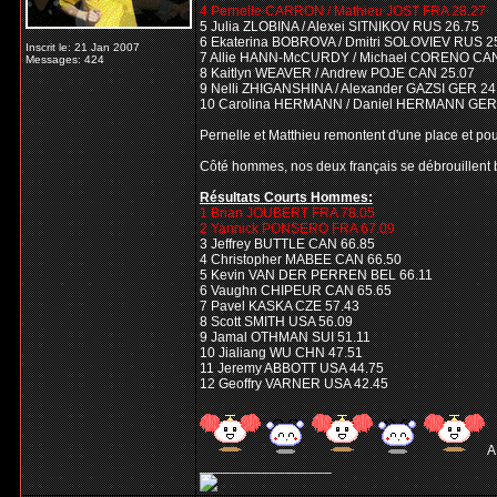
4 Pernelle CARRON / Mathieu JOST FRA 28.27
5 Julia ZLOBINA / Alexei SITNIKOV RUS 26.75
6 Ekaterina BOBROVA / Dmitri SOLOVIEV RUS 2
Inscrit le: 21 Jan 2007
7 Allie HANN-McCURDY / Michael CORENO CAN
Messages: 424
8 Kaitlyn WEAVER / Andrew POJE CAN 25.07
9 Nelli ZHIGANSHINA / Alexander GAZSI GER 24
10 Carolina HERMANN / Daniel HERMANN GER
Pernelle et Matthieu remontent d'une place et pour
Côté hommes, nos deux français se débrouillent bi
Résultats Courts Hommes:
1 Brian JOUBERT FRA 78.05
2 Yannick PONSERO FRA 67.09
3 Jeffrey BUTTLE CAN 66.85
4 Christopher MABEE CAN 66.50
5 Kevin VAN DER PERREN BEL 66.11
6 Vaughn CHIPEUR CAN 65.65
7 Pavel KASKA CZE 57.43
8 Scott SMITH USA 56.09
9 Jamal OTHMAN SUI 51.11
10 Jialiang WU CHN 47.51
11 Jeremy ABBOTT USA 44.75
12 Geoffry VARNER USA 42.45
A
_________________