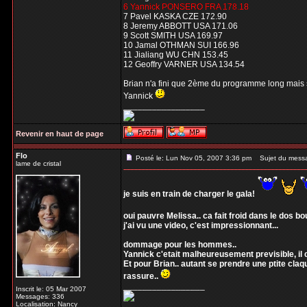
6 Yannick PONSERO FRA 178.18
7 Pavel KASKA CZE 172.90
8 Jeremy ABBOTT USA 171.06
9 Scott SMITH USA 169.97
10 Jamal OTHMAN SUI 166.96
11 Jialiang WU CHN 153.45
12 Geoffry VARNER USA 134.54
Brian n'a fini que 2ème du programme long mais 
Yannick
_________________
Revenir en haut de page
Flo
Posté le: Lun Nov 05, 2007 3:36 pm
Sujet du mess
lame de cristal
je suis en train de charger le gala!
oui pauvre Melissa.. ca fait froid dans le dos 
j'ai vu une video, c'est impressionnant...
dommage pour les hommes..
Yannick c'etait malheureusement previsible, il c
Et pour Brian.. autant se prendre une ptite claq
rassure..
_________________
Inscrit le: 05 Mar 2007
Messages: 336
Localisation: Nancy