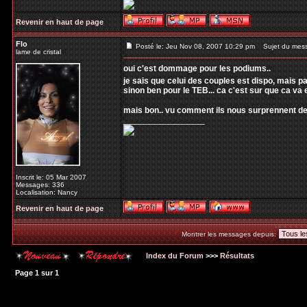
Revenir en haut de page
Flo
Posté le: Jeu Nov 08, 2007 10:29 pm
Sujet du mes
lame de cristal
oui c'est dommage pour les podiums..
je sais que celui des couples est dispo, mais pa
sinon ben pour le TEB... ca c'est sur que ca va 
mais bon.. vu comment ils nous surprennent d
_________________
Inscrit le: 05 Mar 2007
Messages: 336
Localisation: Nancy
Revenir en haut de page
Montrer les messages depuis:
Index du Forum
>>>
Résultats
Page
1
sur
1