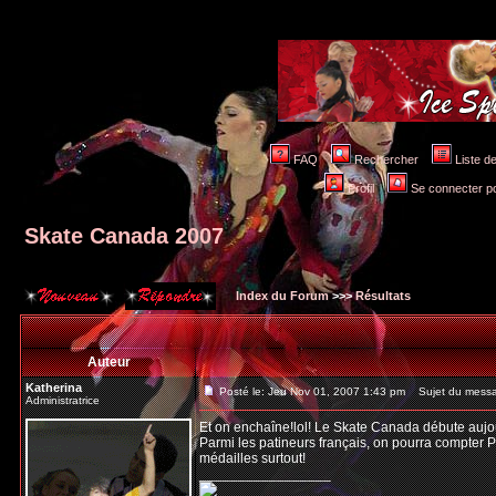
FAQ
Rechercher
Liste 
Profil
Se connecter po
Skate Canada 2007
Index du Forum
>>>
Résultats
Auteur
Katherina
Posté le: Jeu Nov 01, 2007 1:43 pm
Sujet du messa
Administratrice
Et on enchaîne!lol! Le Skate Canada débute aujour
Parmi les patineurs français, on pourra compter P
médailles surtout!
_________________