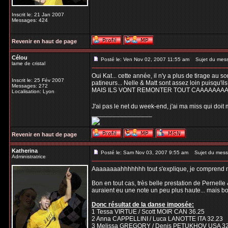
Inscrit le: 21 Jan 2007
Messages: 424
Revenir en haut de page
Célou
Posté le: Ven Nov 02, 2007 11:55 am
Sujet du mes
lame de cristal
Oui Kat... cette année, il n'y a plus de tirage au 
Inscrit le: 25 Fév 2007
patineurs... Nelle & Matt sont assez loin puisqu'ils
Messages: 272
MAIS ILS VONT REMONTER TOUT CAAAAAAAAAA
Localisation: Lyon
J'ai pas le net du week-end, j'ai ma miss qui doit me 
_________________
Revenir en haut de page
Katherina
Posté le: Sam Nov 03, 2007 9:55 am
Sujet du mess
Administratrice
Aaaaaaaahhhhhhh tout s'explique, je comprend mi
Bon en tout cas, très belle prestation de Pernelle 
auraient eu une note un peu plus haute... mais bon
Donc résultat de la danse imposée:
1 Tessa VIRTUE / Scott MOIR CAN 36.25
2 Anna CAPPELLINI / Luca LANOTTE ITA 32.23
3 Melissa GREGORY / Denis PETUKHOV USA 32