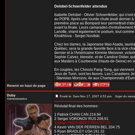
Delobel-Schoenfelder attendus
Isabelle Delobel - Olivier Schoenfelder, qui n'ont
au POPB. Après une lourde chute jeudi dernier à 
première place au Bompard leur permettrait d'abo
avant la finale. Leurs camarades d'entraînement P
Lanotte, visent également le podium, tout comme 
Khokhlova - Sergei Novitski.
Chez les dames, la Japonaise Mao Asada, lauréate
Québec, sera la grande favorite face à la vice-ch
dernier et à l'Américaine Kimmie Meissner, victo
Sophie Calvez, blessée, et de Candice Didier, qui
aux Masters à Courbevoie (Hauts-de-Seine) en 
En couples, les Chinois Pang-Tong, qui viennent
Jeux de Turin, sont les favoris. Les Canadiens Je
- Stanislas Morozov, 4e aux Championnats d'Euro
Revenir en haut de page
Duby
Posté le: Sam Nov 17, 2007 4:53 pm
Sujet du mess
Administratrice
Réslutat final des hommes :
1 Patrick CHAN CAN 214.94
2 Sergei VORONOV RUS 208.91
3 Alban PREAUBERT FRA 207.10
4 Kevin VAN DER PERREN BEL 204.75
5 Ryan BRADLEY USA 191.32