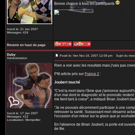
Bonne chance à tous les participants
_________________
Inscrit le: 21 Jan 2007
Messages: 424
Revenir en haut de page
Duby
Posté le: Ven Nov 16, 2007 12:09 pm
Sujet du mes
Administratrice
Rien a voir avec les resultats mais j'vais pas cree
P'tit article pris sur
France 2
:
Joubert touché
"C'est la mort dans l'âme que j'annonce aujourd'h
d'un mal dont le diagnostic et le pronostic resten
me tient tant à coeur", a indiqué Brian Joubert 
"Je ne pouvais décemment participer à une compéti
retrouver la santé. Surpassant mon désarroi actuel
Inscrit le: 17 Jan 2007
l'occasion d'un retour sur la glace que je souhaite 
Messages: 412
Localisation: Montpellier
En l'absence de Brian Joubert, la porte est ouver
de file.