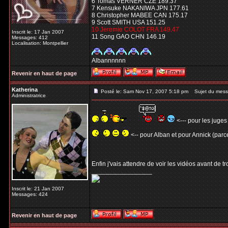
6 Tomas VERNER CZE 189.37
7 Kensuke NAKANIWA JPN 177.61
8 Christopher MABEE CAN 175.17
9 Scott SMITH USA 151.25
10 Jeremie COLOT FRA 149.47
Inscrit le: 17 Jan 2007
11 Song GAO CHN 146.19
Messages: 412
Localisation: Montpellier
Albannnnnn
Revenir en haut de page
Katherina
Posté le: Sam Nov 17, 2007 5:18 pm
Sujet du mess
Administratrice
<--- pour les juges
<-- pour Alban et pour Annick (parce
Enfin j'vais attendre de voir les vidéos avant de t
_________________
Inscrit le: 21 Jan 2007
Messages: 424
Revenir en haut de page