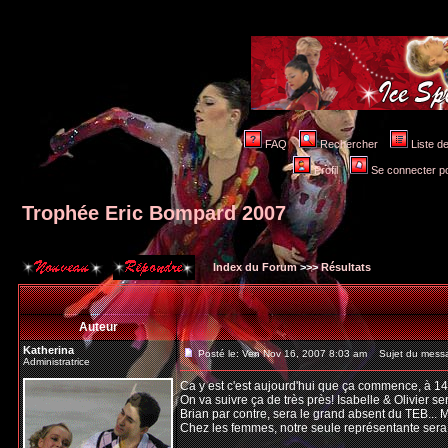
FAQ
Rechercher
Liste 
Profil
Se connecter po
Trophée Eric Bompard 2007
Index du Forum
>>>
Résultats
Auteur
Katherina
Posté le: Ven Nov 16, 2007 8:03 am
Sujet du messa
Administratrice
Ca y est c'est aujourd'hui que ça commence, à 1
On va suivre ça de très près! Isabelle & Olivier s
Brian par contre, sera le grand absent du TEB... 
Chez les femmes, notre seule représentante sera