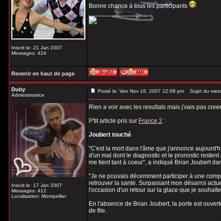
Bonne chance à tous les participants
_________________
Inscrit le: 21 Jan 2007
Messages: 424
Revenir en haut de page
Duby
Posté le: Ven Nov 16, 2007 12:09 pm
Sujet du mes
Administratrice
Rien a voir avec les resultats mais j'vais pas cree
P'tit article pris sur
France 2
:
Joubert touché
"C'est la mort dans l'âme que j'annonce aujourd'h
d'un mal dont le diagnostic et le pronostic resten
me tient tant à coeur", a indiqué Brian Joubert 
"Je ne pouvais décemment participer à une compéti
retrouver la santé. Surpassant mon désarroi actuel
Inscrit le: 17 Jan 2007
l'occasion d'un retour sur la glace que je souhaite 
Messages: 412
Localisation: Montpellier
En l'absence de Brian Joubert, la porte est ouver
de file.