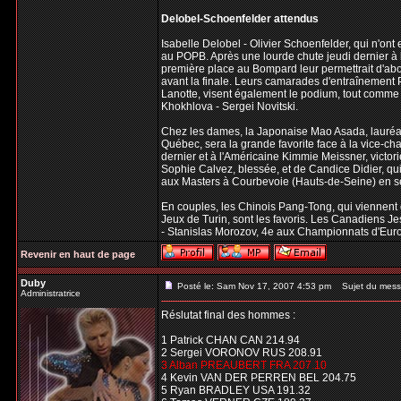
Delobel-Schoenfelder attendus
Isabelle Delobel - Olivier Schoenfelder, qui n'ont
au POPB. Après une lourde chute jeudi dernier à 
première place au Bompard leur permettrait d'abo
avant la finale. Leurs camarades d'entraînement P
Lanotte, visent également le podium, tout comme 
Khokhlova - Sergei Novitski.
Chez les dames, la Japonaise Mao Asada, lauréate
Québec, sera la grande favorite face à la vice-ch
dernier et à l'Américaine Kimmie Meissner, victo
Sophie Calvez, blessée, et de Candice Didier, qui
aux Masters à Courbevoie (Hauts-de-Seine) en 
En couples, les Chinois Pang-Tong, qui viennent
Jeux de Turin, sont les favoris. Les Canadiens Je
- Stanislas Morozov, 4e aux Championnats d'Euro
Revenir en haut de page
Duby
Posté le: Sam Nov 17, 2007 4:53 pm
Sujet du mess
Administratrice
Réslutat final des hommes :
1 Patrick CHAN CAN 214.94
2 Sergei VORONOV RUS 208.91
3 Alban PREAUBERT FRA 207.10
4 Kevin VAN DER PERREN BEL 204.75
5 Ryan BRADLEY USA 191.32