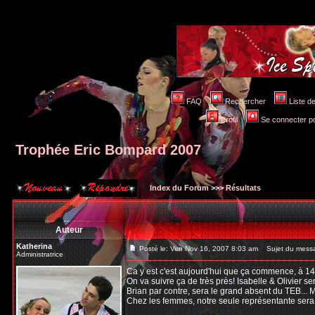
FAQ
Rechercher
Liste 
Profil
Se connecter po
Trophée Eric Bompard 2007
Index du Forum
>>>
Résultats
Auteur
Katherina
Posté le: Ven Nov 16, 2007 8:03 am
Sujet du messa
Administratrice
Ca y est c'est aujourd'hui que ça commence, à 1
On va suivre ça de très près! Isabelle & Olivier s
Brian par contre, sera le grand absent du TEB... 
Chez les femmes, notre seule représentante sera