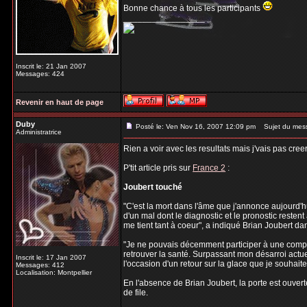
Bonne chance à tous les participants
_________________
Inscrit le: 21 Jan 2007
Messages: 424
Revenir en haut de page
Duby
Posté le: Ven Nov 16, 2007 12:09 pm
Sujet du mes
Administratrice
Rien a voir avec les resultats mais j'vais pas cree
P'tit article pris sur
France 2
:
Joubert touché
"C'est la mort dans l'âme que j'annonce aujourd'h
d'un mal dont le diagnostic et le pronostic resten
me tient tant à coeur", a indiqué Brian Joubert 
"Je ne pouvais décemment participer à une compéti
retrouver la santé. Surpassant mon désarroi actuel
Inscrit le: 17 Jan 2007
l'occasion d'un retour sur la glace que je souhaite 
Messages: 412
Localisation: Montpellier
En l'absence de Brian Joubert, la porte est ouver
de file.