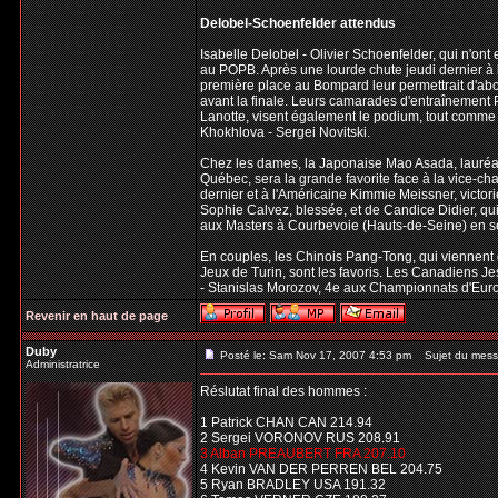
Delobel-Schoenfelder attendus
Isabelle Delobel - Olivier Schoenfelder, qui n'ont
au POPB. Après une lourde chute jeudi dernier à 
première place au Bompard leur permettrait d'abo
avant la finale. Leurs camarades d'entraînement P
Lanotte, visent également le podium, tout comme 
Khokhlova - Sergei Novitski.
Chez les dames, la Japonaise Mao Asada, lauréate
Québec, sera la grande favorite face à la vice-ch
dernier et à l'Américaine Kimmie Meissner, victo
Sophie Calvez, blessée, et de Candice Didier, qui
aux Masters à Courbevoie (Hauts-de-Seine) en 
En couples, les Chinois Pang-Tong, qui viennent
Jeux de Turin, sont les favoris. Les Canadiens Je
- Stanislas Morozov, 4e aux Championnats d'Euro
Revenir en haut de page
Duby
Posté le: Sam Nov 17, 2007 4:53 pm
Sujet du mess
Administratrice
Réslutat final des hommes :
1 Patrick CHAN CAN 214.94
2 Sergei VORONOV RUS 208.91
3 Alban PREAUBERT FRA 207.10
4 Kevin VAN DER PERREN BEL 204.75
5 Ryan BRADLEY USA 191.32