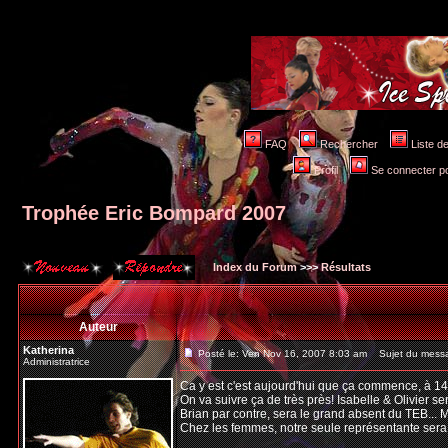
FAQ
Rechercher
Liste 
Profil
Se connecter po
Trophée Eric Bompard 2007
Index du Forum
>>>
Résultats
Auteur
Katherina
Posté le: Ven Nov 16, 2007 8:03 am
Sujet du messa
Administratrice
Ca y est c'est aujourd'hui que ça commence, à 1
On va suivre ça de très près! Isabelle & Olivier s
Brian par contre, sera le grand absent du TEB... 
Chez les femmes, notre seule représentante sera