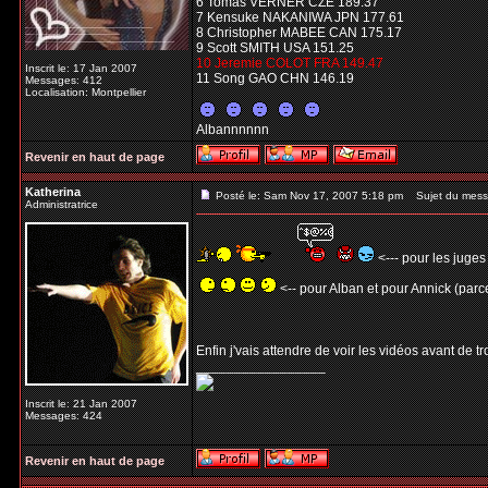
6 Tomas VERNER CZE 189.37
7 Kensuke NAKANIWA JPN 177.61
8 Christopher MABEE CAN 175.17
9 Scott SMITH USA 151.25
10 Jeremie COLOT FRA 149.47
Inscrit le: 17 Jan 2007
11 Song GAO CHN 146.19
Messages: 412
Localisation: Montpellier
Albannnnnn
Revenir en haut de page
Katherina
Posté le: Sam Nov 17, 2007 5:18 pm
Sujet du mess
Administratrice
<--- pour les juges
<-- pour Alban et pour Annick (parce
Enfin j'vais attendre de voir les vidéos avant de t
_________________
Inscrit le: 21 Jan 2007
Messages: 424
Revenir en haut de page