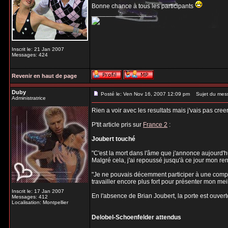
Bonne chance à tous les participants
_________________
Inscrit le: 21 Jan 2007
Messages: 424
Revenir en haut de page
Duby
Posté le: Ven Nov 16, 2007 12:09 pm
Sujet du mes
Administratrice
Rien a voir avec les resultats mais j'vais pas cree
P'tit article pris sur
France 2
:
Joubert touché
"C'est la mort dans l'âme que j'annonce aujourd'h
Malgré cela, j'ai repoussé jusqu'à ce jour mon r
"Je ne pouvais décemment participer à une compéti
travailler encore plus fort pour présenter mon meil
Inscrit le: 17 Jan 2007
En l'absence de Brian Joubert, la porte est ouvert
Messages: 412
Localisation: Montpellier
Delobel-Schoenfelder attendus