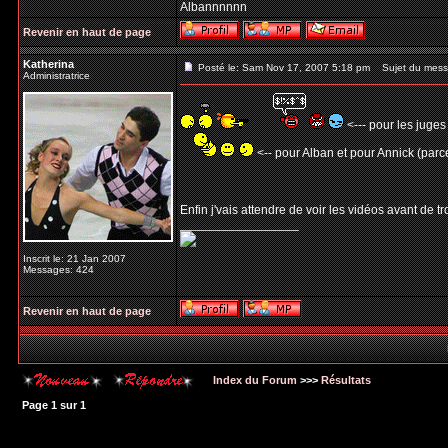
Albannnnnn
Revenir en haut de page
Katherina
Posté le: Sam Nov 17, 2007 5:18 pm
Sujet du mess
Administratrice
<--- pour les juges
<-- pour Alban et pour Annick (parce
Enfin j'vais attendre de voir les vidéos avant de t
_________________
Inscrit le: 21 Jan 2007
Messages: 424
Revenir en haut de page
Index du Forum
>>>
Résultats
Page
1
sur
1