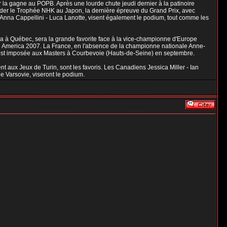
er la gagne au POPB. Après une lourde chute jeudi dernier à la patinoire
rder le Trophée NHK au Japon, la dernière épreuve du Grand Prix, avec
s Anna Cappellini - Luca Lanotte, visent également le podium, tout comme les
da à Québec, sera la grande favorite face à la vice-championne d'Europe
ate America 2007. La France, en l'absence de la championne nationale Anne-
 s'est imposée aux Masters à Courbevoie (Hauts-de-Seine) en septembre.
 aux Jeux de Turin, sont les favoris. Les Canadiens Jessica Miller - Ian
e Varsovie, viseront le podium.