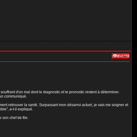
uffrant d'un mal dont le diagnostic et le pronostic restent à déterminer.
s un communiqué.
ment retrouver la santé. Surpassant mon désarroi actuel, je vais me soigner et
le", a-t-il expliqué.
 son chef de file.