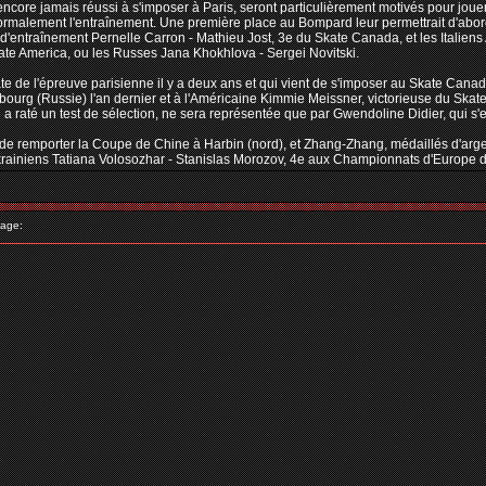
t encore jamais réussi à s'imposer à Paris, seront particulièrement motivés pour jou
ormalement l'entraînement. Une première place au Bompard leur permettrait d'abo
 d'entraînement Pernelle Carron - Mathieu Jost, 3e du Skate Canada, et les Italien
ate America, ou les Russes Jana Khokhlova - Sergei Novitski.
 de l'épreuve parisienne il y a deux ans et qui vient de s'imposer au Skate Cana
rsbourg (Russie) l'an dernier et à l'Américaine Kimmie Meissner, victorieuse du Sk
i a raté un test de sélection, ne sera représentée que par Gwendoline Didier, qui
de remporter la Coupe de Chine à Harbin (nord), et Zhang-Zhang, médaillés d'argent
krainiens Tatiana Volosozhar - Stanislas Morozov, 4e aux Championnats d'Europe d
age: