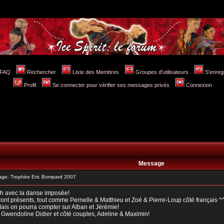
FAQ
Rechercher
Liste des Membres
Groupes d'utilisateurs
S'enreg
Profil
Se connecter pour vérifier ses messages privés
Connexion
Message
ge: Trophée Eric Bompard 2007
4h avec la danse imposée!
eront présents, tout comme Pernelle & Matthieu et Zoé & Pierre-Loup côté français ^
Mais on pourra compter sur Alban et Jérémie!
 Gwendoline Didier et côté couples, Adeline & Maximin!