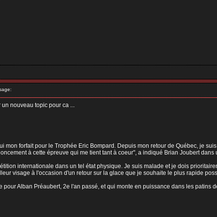
sage:
r un nouveau topic pour ca ...
ui mon forfait pour le Trophée Eric Bompard. Depuis mon retour de Québec, je suis so
enoncement à cette épreuve qui me tient tant à coeur", a indiqué Brian Joubert dan
tion internationale dans un tel état physique. Je suis malade et je dois prioritaire
leur visage à l'occasion d'un retour sur la glace que je souhaite le plus rapide possib
e pour Alban Préaubert, 2e l'an passé, et qui monte en puissance dans les patins de