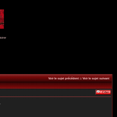
istrer
Voir le sujet précédent
::
Voir le sujet suivant
^