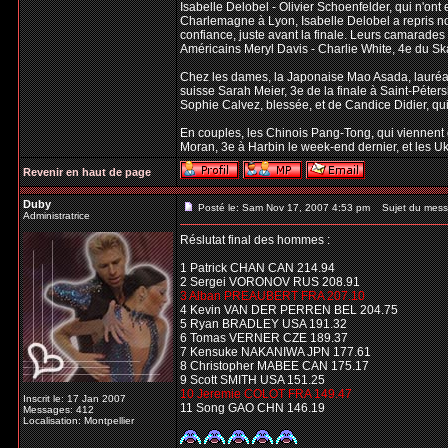
Isabelle Delobel - Olivier Schoenfelder, qui n'on
Charlemagne à Lyon, Isabelle Delobel a repris n
confiance, juste avant la finale. Leurs camarades
Américains Meryl Davis - Charlie White, 4e du Sk
Chez les dames, la Japonaise Mao Asada, lauréate
suisse Sarah Meier, 3e de la finale à Saint-Péte
Sophie Calvez, blessée, et de Candice Didier, qu
En couples, les Chinois Pang-Tong, qui viennent 
Moran, 3e à Harbin le week-end dernier, et les U
Revenir en haut de page
Duby
Posté le: Sam Nov 17, 2007 4:53 pm
Sujet du mess
Administratrice
Réslutat final des hommes :
1 Patrick CHAN CAN 214.94
2 Sergei VORONOV RUS 208.91
3 Alban PREAUBERT FRA 207.10
4 Kevin VAN DER PERREN BEL 204.75
5 Ryan BRADLEY USA 191.32
6 Tomas VERNER CZE 189.37
7 Kensuke NAKANIWA JPN 177.61
8 Christopher MABEE CAN 175.17
9 Scott SMITH USA 151.25
10 Jeremie COLOT FRA 149.47
Inscrit le: 17 Jan 2007
11 Song GAO CHN 146.19
Messages: 412
Localisation: Montpellier