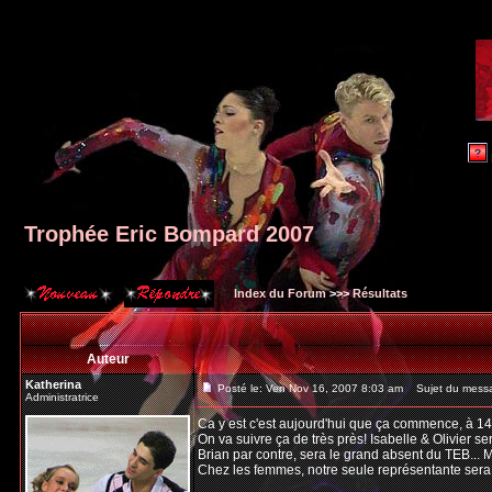
Trophée Eric Bompard 2007
Index du Forum
>>>
Résultats
Auteur
Katherina
Posté le: Ven Nov 16, 2007 8:03 am
Sujet du messa
Administratrice
Ca y est c'est aujourd'hui que ça commence, à 1
On va suivre ça de très près! Isabelle & Olivier s
Brian par contre, sera le grand absent du TEB... 
Chez les femmes, notre seule représentante sera