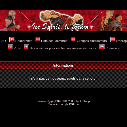
FAQ
Rechercher
Liste des Membres
Groupes d'utilisateurs
S'enreg
Profil
Se connecter pour vérifier ses messages privés
Connexion
Informations
Il n'y a pas de nouveaux sujets dans ce forum
Powered by
phpBB
© 2001, 2005 phpBB Group
Traduction par :
phpBB-fr.com