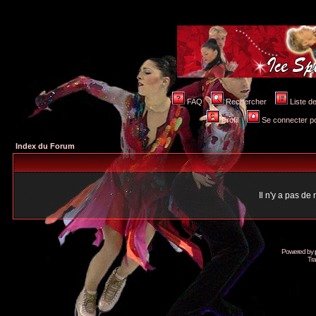
FAQ
Rechercher
Liste 
Profil
Se connecter po
Index du Forum
Il n'y a pas d
Powered by
Tra