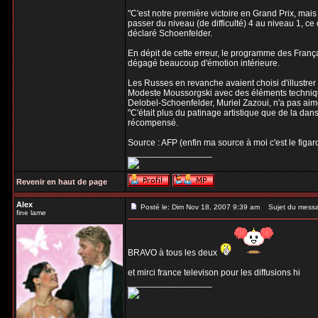
"C'est notre première victoire en Grand Prix, mais j
passer du niveau (de difficulté) 4 au niveau 1, c
déclaré Schoenfelder.
En dépit de cette erreur, le programme des França
dégagé beaucoup d'émotion intérieure.
Les Russes en revanche avaient choisi d'illustrer 
Modeste Moussorgski avec des éléments technique
Delobel-Schoenfelder, Muriel Zazoui, n'a pas aim
"C'était plus du patinage artistique que de la danse
récompensé.
Source : AFP (enfin ma source à moi c'est le figaro
_________________
Revenir en haut de page
Alex
Posté le: Dim Nov 18, 2007 9:39 am
Sujet du mess
fine lame
BRAVO à tous les deux
et mirci france televison pour les diffusions hi
_________________