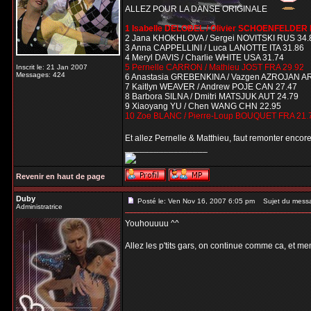
ALLEZ POUR LA DANSE ORIGINALE
1 Isabelle DELOBEL / Olivier SCHOENFELDER 
2 Jana KHOKHLOVA / Sergei NOVITSKI RUS 34.
3 Anna CAPPELLINI / Luca LANOTTE ITA 31.86
4 Meryl DAVIS / Charlie WHITE USA 31.74
5 Pernelle CARRON / Mathieu JOST FRA 29.92
Inscrit le: 21 Jan 2007
Messages: 424
6 Anastasia GREBENKINA / Vazgen AZROJAN A
7 Kaitlyn WEAVER / Andrew POJE CAN 27.47
8 Barbora SILNA / Dmitri MATSJUK AUT 24.79
9 Xiaoyang YU / Chen WANG CHN 22.95
10 Zoe BLANC / Pierre-Loup BOUQUET FRA 21.
Et allez Pernelle & Matthieu, faut remonter enco
_________________
Revenir en haut de page
Duby
Posté le: Ven Nov 16, 2007 6:05 pm
Sujet du mess
Administratrice
Youhouuuu ^^
Allez les p'tits gars, on continue comme ca, et me