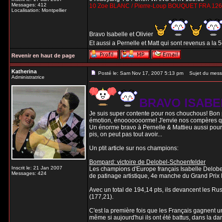
Messages: 412
10 Zoe BLANC / Pierre-Loup BOUQUET FRA 126
Localisation: Montpellier
Bravo Isabelle et Olivier
Et aussi a Pernelle et Matt qui sont revenus a la 
Revenir en haut de page
Katherina
Posté le: Sam Nov 17, 2007 5:13 pm
Sujet du mess
Administratrice
BRAVO ISABE
Je suis super contente pour nos chouchous! Bon pa
émotion, énooooooorme! J'envie nos compères qui 
Un énorme bravo à Pernelle & Mattieu aussi pour a
pis, on peut pas tout avoir...
Un ptit article sur nos champions:
Bompard: victoire de Delobel-Schoenfelder
Inscrit le: 21 Jan 2007
Les champions d'Europe français Isabelle Delobe
Messages: 424
de patinage artistique, 4e manche du Grand Prix I
Avec un total de 194,14 pts, ils devancent les R
(177,21).
C'est la première fois que les Français gagnent u
même si aujourd'hui ils ont été battus, dans la da