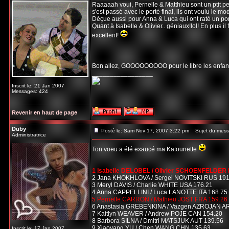
Raaaaah voui, Pernelle & Matthieu sont un ptit pe
s'est passé avec le porté final, ils ont voulu le 
Déçue aussi pour Anna & Luca qui ont raté un por
Quant à Isabelle & Olivier.. géniaux!lol! En plus il
excellent!
Bon allez, GOOOOOOOOO pour le libre les enfant,
_________________
Inscrit le: 21 Jan 2007
Messages: 424
Revenir en haut de page
Duby
Posté le: Sam Nov 17, 2007 3:22 pm
Sujet du mess
Administratrice
Ton voeu a été exaucé ma Katounette
1 Isabelle DELOBEL / Olivier SCHOENFELDER
2 Jana KHOKHLOVA / Sergei NOVITSKI RUS 191
3 Meryl DAVIS / Charlie WHITE USA 176.21
4 Anna CAPPELLINI / Luca LANOTTE ITA 168.75
5 Pernelle CARRON / Mathieu JOST FRA 159.26
6 Anastasia GREBENKINA / Vazgen AZROJAN A
7 Kaitlyn WEAVER / Andrew POJE CAN 154.20
8 Barbora SILNA / Dmitri MATSJUK AUT 139.56
9 Xiaoyang YU / Chen WANG CHN 135.63
Inscrit le: 17 Jan 2007