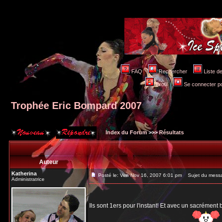
FAQ
Rechercher
Liste 
Profil
Se connecter po
Trophée Eric Bompard 2007
Index du Forum
>>>
Résultats
Auteur
Katherina
Posté le: Ven Nov 16, 2007 6:01 pm
Sujet du messa
Administratrice
Ils sont 1ers pour l'instant! Et avec un sacrément