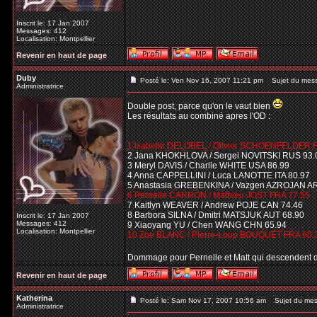
Inscrit le: 17 Jan 2007
Messages: 412
Localisation: Montpellier
Revenir en haut de page
Duby
Posté le: Ven Nov 16, 2007 11:21 pm
Sujet du mes
Administratrice
Double post, parce qu'on le vaut bien
Les résultats au combiné apres l'OD :
1 Isabelle DELOBEL / Olivier SCHOENFELDER 
2 Jana KHOKHLOVA / Sergei NOVITSKI RUS 93.
3 Meryl DAVIS / Charlie WHITE USA 86.99
4 Anna CAPPELLINI / Luca LANOTTE ITA 80.97
5 Anastasia GREBENKINA / Vazgen AZROJAN A
6 Pernelle CARRON / Mathieu JOST FRA 77.55
7 Kaitlyn WEAVER / Andrew POJE CAN 74.46
8 Barbora SILNA / Dmitri MATSJUK AUT 68.90
Inscrit le: 17 Jan 2007
Messages: 412
9 Xiaoyang YU / Chen WANG CHN 65.94
Localisation: Montpellier
10 Zoe BLANC / Pierre-Loup BOUQUET FRA 60.
Dommage pour Pernelle et Matt qui descendent 
Revenir en haut de page
Katherina
Posté le: Sam Nov 17, 2007 10:56 am
Sujet du mes
Administratrice