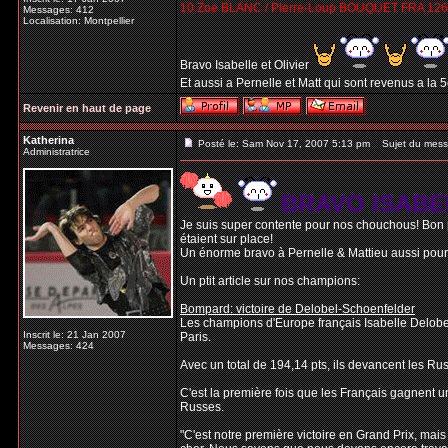
10 Zoe BLANC / Pierre-Loup BOUQUET FRA 126
Messages: 412
Localisation: Montpellier
Bravo Isabelle et Olivier
Et aussi a Pernelle et Matt qui sont revenus a la 
Revenir en haut de page
Katherina
Posté le: Sam Nov 17, 2007 5:13 pm
Sujet du mess
Administratrice
BRAVO ISABE
Je suis super contente pour nos chouchous! Bon p
étaient sur place!
Un énorme bravo à Pernelle & Mattieu aussi pour av
Un ptit article sur nos champions:
Bompard: victoire de Delobel-Schoenfelder
Les champions d'Europe français Isabelle Delobel
Inscrit le: 21 Jan 2007
Paris.
Messages: 424
Avec un total de 194,14 pts, ils devancent les Ru
C'est la première fois que les Français gagnent un
Russes.
"C'est notre première victoire en Grand Prix, mais 