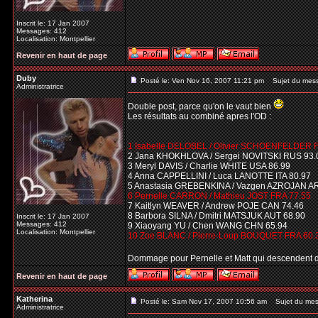
Inscrit le: 17 Jan 2007
Messages: 412
Localisation: Montpellier
Revenir en haut de page
Duby
Posté le: Ven Nov 16, 2007 11:21 pm
Sujet du mes
Administratrice
Double post, parce qu'on le vaut bien
Les résultats au combiné apres l'OD :
1 Isabelle DELOBEL / Olivier SCHOENFELDER 
2 Jana KHOKHLOVA / Sergei NOVITSKI RUS 93.
3 Meryl DAVIS / Charlie WHITE USA 86.99
4 Anna CAPPELLINI / Luca LANOTTE ITA 80.97
5 Anastasia GREBENKINA / Vazgen AZROJAN A
6 Pernelle CARRON / Mathieu JOST FRA 77.55
7 Kaitlyn WEAVER / Andrew POJE CAN 74.46
8 Barbora SILNA / Dmitri MATSJUK AUT 68.90
Inscrit le: 17 Jan 2007
Messages: 412
9 Xiaoyang YU / Chen WANG CHN 65.94
Localisation: Montpellier
10 Zoe BLANC / Pierre-Loup BOUQUET FRA 60.
Dommage pour Pernelle et Matt qui descendent 
Revenir en haut de page
Katherina
Posté le: Sam Nov 17, 2007 10:56 am
Sujet du mes
Administratrice