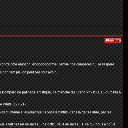
r contre côté émotion, énooooooorme! J'envie nos compères qui je l'espère
on tant pis, on peut pas tout avoir...
ée Bompard de patinage artistique, 4e manche du Grand Prix ISU, aujourd'hui à
ie White (177,21).
s dit même si aujourd'hui ils ont été battus, dans la danse libre, par les
ous a fait passer du niveau (de difficulté) 4 au niveau 1, ce qui nous a coûté