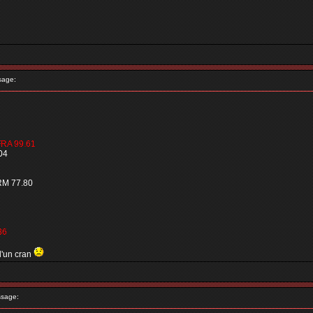
sage:
FRA 99.61
04
RM 77.80
36
d'un cran
sage: