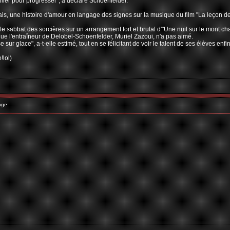
ler pour progresser", a déclaré Schoenfelder.
ais, une histoire d'amour en langage des signes sur la musique du film "La leçon 
r le sabbat des sorcières sur un arrangement fort et brutal d'"Une nuit sur le mon
que l'entraîneur de Delobel-Schoenfelder, Muriel Zazoui, n'a pas aimé.
e sur glace", a-t-elle estimé, tout en se félicitant de voir le talent de ses élèves en
!lol)
age: