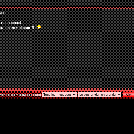
age:
nnnnnnnnnnns!
ut en tremblotant ?!!
Montrer les messages depuis: