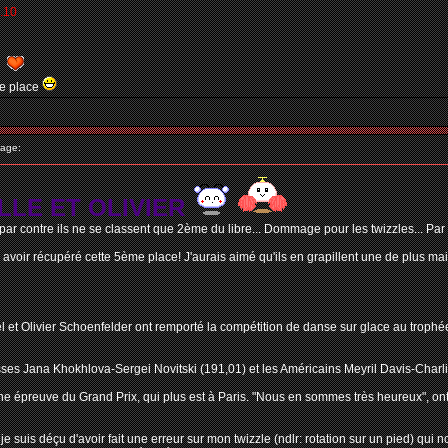
.10
5e place
age:
LLE ET OLIVIER
ar contre ils ne se classent que 2ème du libre... Dommage pour les twizzles... Pa
oir récupéré cette 5ème place! J'aurais aimé qu'ils en grapillent une de plus mais b
 et Olivier Schoenfelder ont remporté la compétition de danse sur glace au troph
sses Jana Khokhlova-Sergei Novitski (191,01) et les Américains Meyril Davis-Charl
e épreuve du Grand Prix, qui plus est à Paris. "Nous en sommes très heureux", ont-il
je suis déçu d'avoir fait une erreur sur mon twizzle (ndlr: rotation sur un pied) qui n