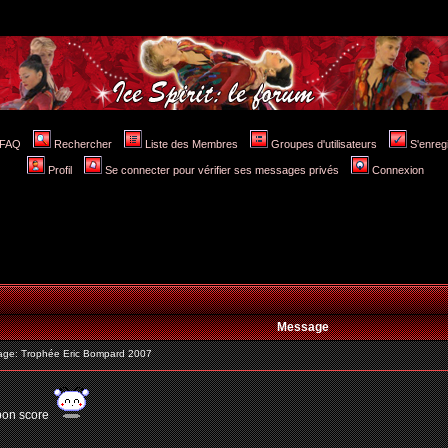
FAQ
Rechercher
Liste des Membres
Groupes d'utilisateurs
S'enreg
Profil
Se connecter pour vérifier ses messages privés
Connexion
Message
ge: Trophée Eric Bompard 2007
 bon score