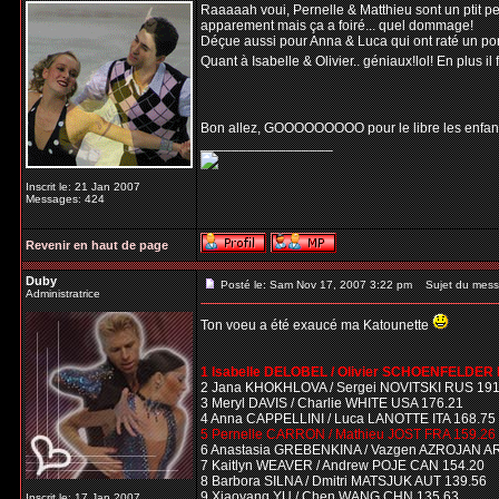
Raaaaah voui, Pernelle & Matthieu sont un ptit peu
apparement mais ça a foiré... quel dommage!
Déçue aussi pour Anna & Luca qui ont raté un por
Quant à Isabelle & Olivier.. géniaux!lol! En plus il
Bon allez, GOOOOOOOOO pour le libre les enfant,
_________________
Inscrit le: 21 Jan 2007
Messages: 424
Revenir en haut de page
Duby
Posté le: Sam Nov 17, 2007 3:22 pm
Sujet du mess
Administratrice
Ton voeu a été exaucé ma Katounette
1 Isabelle DELOBEL / Olivier SCHOENFELDER
2 Jana KHOKHLOVA / Sergei NOVITSKI RUS 191
3 Meryl DAVIS / Charlie WHITE USA 176.21
4 Anna CAPPELLINI / Luca LANOTTE ITA 168.75
5 Pernelle CARRON / Mathieu JOST FRA 159.26
6 Anastasia GREBENKINA / Vazgen AZROJAN A
7 Kaitlyn WEAVER / Andrew POJE CAN 154.20
8 Barbora SILNA / Dmitri MATSJUK AUT 139.56
9 Xiaoyang YU / Chen WANG CHN 135.63
Inscrit le: 17 Jan 2007