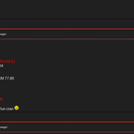
sage:
FRA 99.61
04
RM 77.80
36
d'un cran
sage: