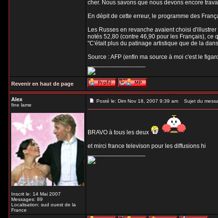
cher. Nous savons que nous devons encore travail
En dépit de cette erreur, le programme des Franç
Les Russes en revanche avaient choisi d'illustre
notés 52,80 (contre 46,90 pour les Français), ce 
"C'était plus du patinage artistique que de la dans
Source : AFP (enfin ma source à moi c'est le figaro
_________________
Revenir en haut de page
Alex
Posté le: Dim Nov 18, 2007 9:39 am
Sujet du mess
fine lame
BRAVO à tous les deux
et mirci france televison pour les diffusions hi
_________________
Inscrit le: 14 Mai 2007
Messages: 89
Localisation: sud ouest de la
France