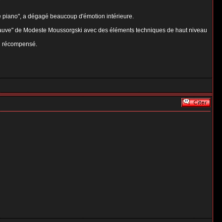
de piano", a dégagé beaucoup d'émotion intérieure.
t chauve" de Modeste Moussorgski avec des éléments techniques de haut niveau
fin récompensé.