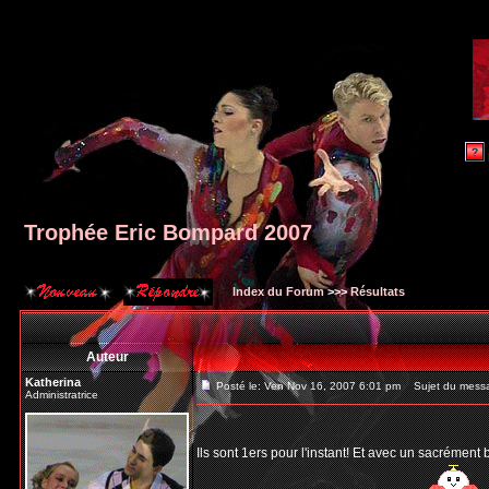
Trophée Eric Bompard 2007
Index du Forum
>>>
Résultats
Auteur
Katherina
Posté le: Ven Nov 16, 2007 6:01 pm
Sujet du messa
Administratrice
Ils sont 1ers pour l'instant! Et avec un sacrément