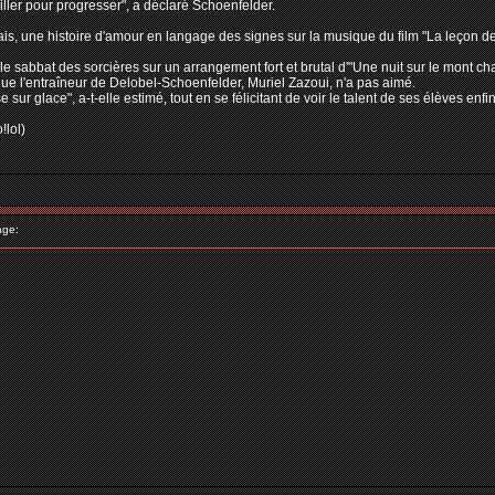
ler pour progresser", a déclaré Schoenfelder.
ais, une histoire d'amour en langage des signes sur la musique du film "La leçon 
r le sabbat des sorcières sur un arrangement fort et brutal d'"Une nuit sur le mon
que l'entraîneur de Delobel-Schoenfelder, Muriel Zazoui, n'a pas aimé.
e sur glace", a-t-elle estimé, tout en se félicitant de voir le talent de ses élèves en
!lol)
age: