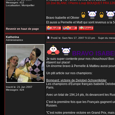
Messages: 412
10 Zoe BLANC / Pierre-Loup BOUQUET FRA 126
Localisation: Montpellier
Bravo Isabelle et Olivier
Et aussi a Pernelle et Matt qui sont revenus a la 
Revenir en haut de page
Katherina
Posté le: Sam Nov 17, 2007 5:13 pm
Sujet du mess
Administratrice
BRAVO ISABE
Je suis super contente pour nos chouchous! Bon p
étaient sur place!
Un énorme bravo à Pernelle & Mattieu aussi pour av
Un ptit article sur nos champions:
Bompard: victoire de Delobel-Schoenfelder
Les champions d'Europe français Isabelle Delobel
Inscrit le: 21 Jan 2007
Paris.
Messages: 424
Avec un total de 194,14 pts, ils devancent les Ru
C'est la première fois que les Français gagnent un
Russes.
"C'est notre première victoire en Grand Prix, mais 