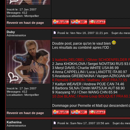
Inscrit le: 17 Jan 2007
Messages: 412
Localisation: Montpellier
Revenir en haut de page
Duby
Posté le: Ven Nov 16, 2007 11:21 pm
Sujet du mes
Administratrice
Double post, parce qu'on le vaut bien
Les résultats au combiné apres l'OD :
1 Isabelle DELOBEL / Olivier SCHOENFELDER 
2 Jana KHOKHLOVA / Sergei NOVITSKI RUS 93.
3 Meryl DAVIS / Charlie WHITE USA 86.99
4 Anna CAPPELLINI / Luca LANOTTE ITA 80.97
5 Anastasia GREBENKINA / Vazgen AZROJAN A
6 Pernelle CARRON / Mathieu JOST FRA 77.55
7 Kaitlyn WEAVER / Andrew POJE CAN 74.46
8 Barbora SILNA / Dmitri MATSJUK AUT 68.90
Inscrit le: 17 Jan 2007
Messages: 412
9 Xiaoyang YU / Chen WANG CHN 65.94
Localisation: Montpellier
10 Zoe BLANC / Pierre-Loup BOUQUET FRA 60.
Dommage pour Pernelle et Matt qui descendent 
Revenir en haut de page
Katherina
Posté le: Sam Nov 17, 2007 10:56 am
Sujet du mes
Administratrice