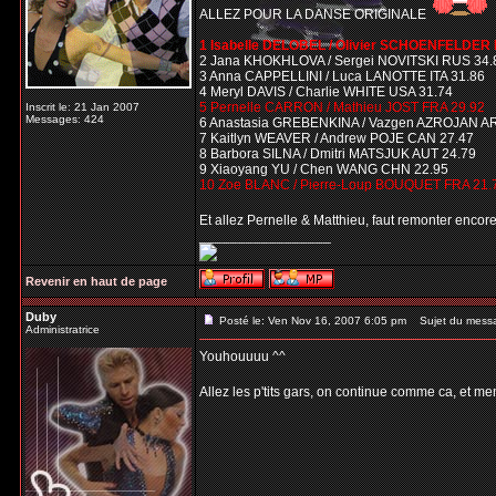
ALLEZ POUR LA DANSE ORIGINALE
1 Isabelle DELOBEL / Olivier SCHOENFELDER 
2 Jana KHOKHLOVA / Sergei NOVITSKI RUS 34.
3 Anna CAPPELLINI / Luca LANOTTE ITA 31.86
4 Meryl DAVIS / Charlie WHITE USA 31.74
5 Pernelle CARRON / Mathieu JOST FRA 29.92
Inscrit le: 21 Jan 2007
Messages: 424
6 Anastasia GREBENKINA / Vazgen AZROJAN A
7 Kaitlyn WEAVER / Andrew POJE CAN 27.47
8 Barbora SILNA / Dmitri MATSJUK AUT 24.79
9 Xiaoyang YU / Chen WANG CHN 22.95
10 Zoe BLANC / Pierre-Loup BOUQUET FRA 21.
Et allez Pernelle & Matthieu, faut remonter enco
_________________
Revenir en haut de page
Duby
Posté le: Ven Nov 16, 2007 6:05 pm
Sujet du mess
Administratrice
Youhouuuu ^^
Allez les p'tits gars, on continue comme ca, et me