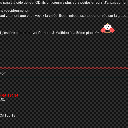
 passé à côté de leur OD, ils ont commis plusieurs petites erreurs. J'ai pas compris 
té (décidemment)...
 faut vraiment que vous voyez la vidéo, ils ont mis en scène leur entrée sur la glace, 
 j'espère bien retrouver Pernelle & Matthieu à la 5ème place ^^
age:
 FRA 194.14
.01
RM 156.18