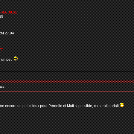
FRA 39.51
89
RM 27.94
77
re un peu
age:
me encore un poil mieux pour Pernelle et Matt si possible, ca serait parfait