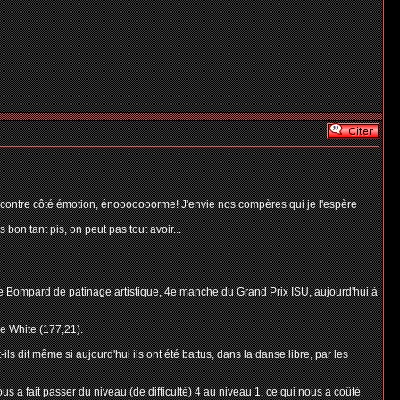
r contre côté émotion, énooooooorme! J'envie nos compères qui je l'espère
on tant pis, on peut pas tout avoir...
ée Bompard de patinage artistique, 4e manche du Grand Prix ISU, aujourd'hui à
ie White (177,21).
s dit même si aujourd'hui ils ont été battus, dans la danse libre, par les
ous a fait passer du niveau (de difficulté) 4 au niveau 1, ce qui nous a coûté