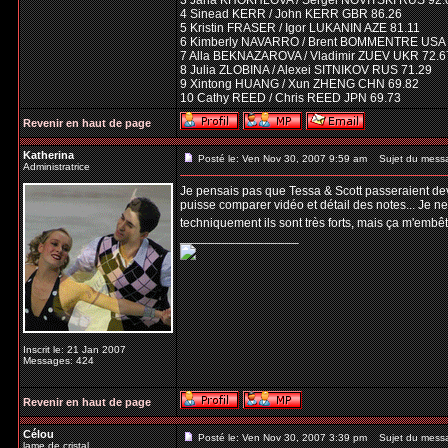
3 Jana KHOKHLOVA / Sergei NOVITSKI RUS 92.
4 Sinead KERR / John KERR GBR 86.26
5 Kristin FRASER / Igor LUKANIN AZE 81.11
6 Kimberly NAVARRO / Brent BOMMENTRE USA 
7 Alla BEKNAZAROVA / Vladimir ZUEV UKR 72.6
8 Julia ZLOBINA / Alexei SITNIKOV RUS 71.29
9 Xintong HUANG / Xun ZHENG CHN 69.82
10 Cathy REED / Chris REED JPN 69.73
Revenir en haut de page
Katherina
Posté le: Ven Nov 30, 2007 9:59 am
Sujet du mess
Administratrice
Je pensais pas que Tessa & Scott passeraient devan
puisse comparer vidéo et détail des notes... Je ne
techniquement ils sont très forts, mais ça m'em
_________________
Inscrit le: 21 Jan 2007
Messages: 424
Revenir en haut de page
Célou
Posté le: Ven Nov 30, 2007 3:39 pm
Sujet du mess
lame de cristal