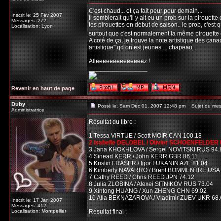
C'est chaud... et ça fait peur pour demain...
Inscrit le: 25 Fév 2007
Il semblerait qu'il y ait eu un prob sur la pirouette
Messages: 272
les pirouettes en début de saison.. le prob, c'est q
Localisation: Lyon
surtout que c'est normalement la même pirouette d
A coté de ça, je trouve la note artistique des cana
artistique" qd on est jeunes.... chapeau...
Alleeeeeeeeeeeeeez !
_________________
Revenir en haut de page
Duby
Posté le: Sam Déc 01, 2007 12:48 pm
Sujet du mes
Administratrice
Résultat du libre :
1 Tessa VIRTUE / Scott MOIR CAN 100.18
2 Isabelle DELOBEL / Olivier SCHOENFELDER 
3 Jana KHOKHLOVA / Sergei NOVITSKI RUS 94.
4 Sinead KERR / John KERR GBR 86.11
5 Kristin FRASER / Igor LUKANIN AZE 81.04
6 Kimberly NAVARRO / Brent BOMMENTRE USA 
7 Cathy REED / Chris REED JPN 74.12
8 Julia ZLOBINA / Alexei SITNIKOV RUS 73.04
9 Xintong HUANG / Xun ZHENG CHN 69.02
10 Alla BEKNAZAROVA / Vladimir ZUEV UKR 68.
Inscrit le: 17 Jan 2007
Messages: 412
Localisation: Montpellier
Résultat final :