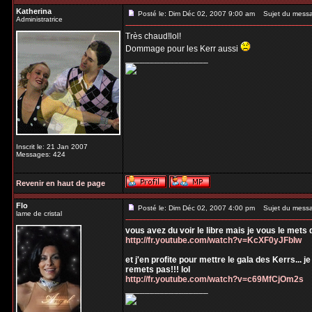
Katherina
Posté le: Dim Déc 02, 2007 9:00 am
Sujet du mess
Administratrice
Très chaud!lol!
Dommage pour les Kerr aussi
_________________
Inscrit le: 21 Jan 2007
Messages: 424
Revenir en haut de page
Flo
Posté le: Dim Déc 02, 2007 4:00 pm
Sujet du mess
lame de cristal
vous avez du voir le libre mais je vous le met
http://fr.youtube.com/watch?v=KcXF0yJFbIw
et j'en profite pour mettre le gala des Kerrs... 
remets pas!!! lol
http://fr.youtube.com/watch?v=c69MfCjOm2s
_________________