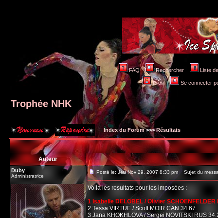
FAQ
Rechercher
Liste 
Profil
Se connecter po
Trophée NHK
Index du Forum
>>>
Résultats
Auteur
Duby
Posté le: Jeu Nov 29, 2007 8:33 pm
Sujet du messa
Administratrice
Voila les resultats pour les imposées :
1 Isabelle DELOBEL / Olivier SCHOENFELDER 
2 Tessa VIRTUE / Scott MOIR CAN 34.67
3 Jana KHOKHLOVA / Sergei NOVITSKI RUS 34.