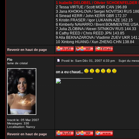
1 Isabelle DELOBEL / Olivier SCHOENFELDER
2 Tessa VIRTUE / Scott MOIR CAN 196.89
3 Jana KHOKHLOVA / Sergei NOVITSKI RUS 186
4 Sinead KERR / John KERR GBR 172.37
5 Kristin FRASER / Igor LUKANIN AZE 162.15
6 Kimberly NAVARRO / Brent BOMMENTRE USA 
7 Julia ZLOBINA / Alexei SITNIKOV RUS 144.33
8 Cathy REED / Chris REED JPN 143.85
9 Alla BEKNAZAROVA / Vladimir ZUEV UKR 141.
10 Xintong HUANG / Xun ZHENG CHN 138.84
Revenir en haut de page
Flo
Posté le: Sam Déc 01, 2007 4:33 pm
Sujet du mess
lame de cristal
on a eu chaud...
_________________
Inscrit le: 05 Mar 2007
Messages: 336
Localisation: Nancy
Revenir en haut de page