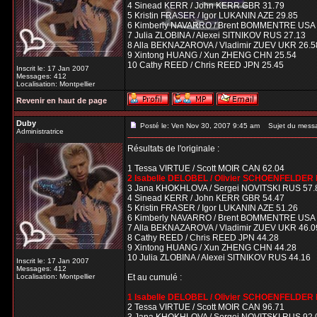
4 Sinead KERR / John KERR GBR 31.79
5 Kristin FRASER / Igor LUKANIN AZE 29.85
6 Kimberly NAVARRO / Brent BOMMENTRE USA 
7 Julia ZLOBINA / Alexei SITNIKOV RUS 27.13
8 Alla BEKNAZAROVA / Vladimir ZUEV UKR 26.5
9 Xintong HUANG / Xun ZHENG CHN 25.54
10 Cathy REED / Chris REED JPN 25.45
Inscrit le: 17 Jan 2007
Messages: 412
Localisation: Montpellier
Revenir en haut de page
Duby
Posté le: Ven Nov 30, 2007 9:45 am
Sujet du mess
Administratrice
Résultats de l'originale :
1 Tessa VIRTUE / Scott MOIR CAN 62.04
2 Isabelle DELOBEL / Olivier SCHOENFELDER 
3 Jana KHOKHLOVA / Sergei NOVITSKI RUS 57.
4 Sinead KERR / John KERR GBR 54.47
5 Kristin FRASER / Igor LUKANIN AZE 51.26
6 Kimberly NAVARRO / Brent BOMMENTRE USA 
7 Alla BEKNAZAROVA / Vladimir ZUEV UKR 46.0
8 Cathy REED / Chris REED JPN 44.28
9 Xintong HUANG / Xun ZHENG CHN 44.28
10 Julia ZLOBINA / Alexei SITNIKOV RUS 44.16
Inscrit le: 17 Jan 2007
Messages: 412
Localisation: Montpellier
Et au cumulé :
1 Isabelle DELOBEL / Olivier SCHOENFELDER
2 Tessa VIRTUE / Scott MOIR CAN 96.71