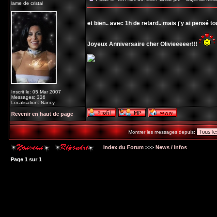
lame de cristal
et bien.. avec 1h de retard.. mais j'y ai pensé t
Joyeux Anniversaire cher Olivieeeeer!!!
_________________
Inscrit le: 05 Mar 2007
Messages: 336
Localisation: Nancy
Revenir en haut de page
Montrer les messages depuis:
Index du Forum
>>>
News / Infos
Page
1
sur
1