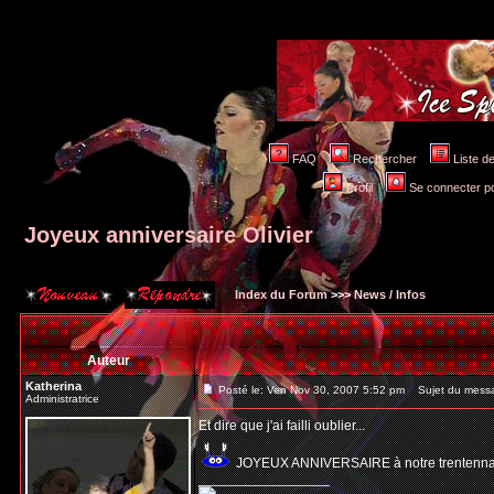
FAQ
Rechercher
Liste 
Profil
Se connecter po
Joyeux anniversaire Olivier
Index du Forum
>>>
News / Infos
Auteur
Katherina
Posté le: Ven Nov 30, 2007 5:52 pm
Sujet du messag
Administratrice
Et dire que j'ai failli oublier...
JOYEUX ANNIVERSAIRE à notre trentennaire
_________________