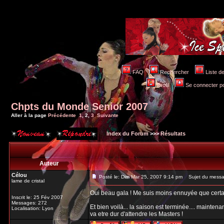
FAQ
Rechercher
Liste 
Profil
Se connecter po
Chpts du Monde Senior 2007
Aller à la page
Précédente
1
,
2
,
3
Suivante
Index du Forum
>>>
Résultats
Auteur
Célou
Posté le: Dim Mar 25, 2007 9:14 pm
Sujet du messa
lame de cristal
Oui beau gala ! Me suis moins ennuyée que certain
Inscrit le: 25 Fév 2007
Messages: 272
Et bien voilà... la saison est terminée.... maint
Localisation: Lyon
va etre dur d'attendre les Masters !