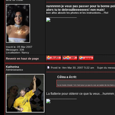
nannnnnn je veux pas passer pour la bonne poir
alors tu te debrouilleeeeeees! non mais!
bon allez aboule les photos et les instructions....!!lol
_________________
Inscrit le: 05 Mar 2007
Messages: 336
Localisation: Nancy
Revenir en haut de page
Katherina
Posté le: Ven Mar 30, 2007 5:22 am
Sujet du mess
Administratrice
Célou a écrit:
tu es toute choute ! lol c'est pour ça que tu vas accepter de me faire u
La flatterie pour obtenir ce que tu veux....hummm 
_________________