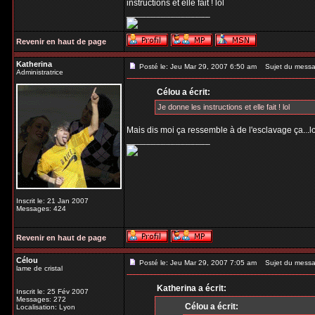
instructions et elle fait ! lol
_________________
Revenir en haut de page
Katherina
Posté le: Jeu Mar 29, 2007 6:50 am
Sujet du messa
Administratrice
Célou a écrit:
Je donne les instructions et elle fait ! lol
Mais dis moi ça ressemble à de l'esclavage ça...lo
_________________
Inscrit le: 21 Jan 2007
Messages: 424
Revenir en haut de page
Célou
Posté le: Jeu Mar 29, 2007 7:05 am
Sujet du messa
lame de cristal
Katherina a écrit:
Inscrit le: 25 Fév 2007
Messages: 272
Célou a écrit:
Localisation: Lyon