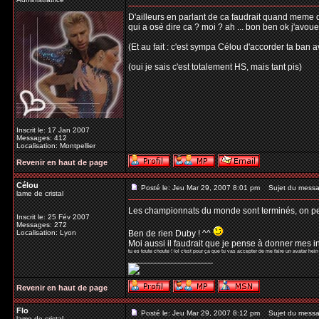
D'ailleurs en parlant de ca faudrait quand meme q
qui a osé dire ca ? moi ? ah ... bon ben ok j'avoue .
(Et au fait : c'est sympa Célou d'accorder ta ban av
(oui je sais c'est totalement HS, mais tant pis)
Inscrit le: 17 Jan 2007
Messages: 412
Localisation: Montpellier
Revenir en haut de page
Célou
Posté le: Jeu Mar 29, 2007 8:01 pm
Sujet du messa
lame de cristal
Les championnats du monde sont terminés, on peut
Inscrit le: 25 Fév 2007
Messages: 272
Localisation: Lyon
Ben de rien Duby ! ^^
Moi aussi il faudrait que je pense à donner mes in
tu es toute choute ! lol c'est pour ça que tu vas accepter de me faire un avatar hein 
_________________
Revenir en haut de page
Flo
Posté le: Jeu Mar 29, 2007 8:12 pm
Sujet du messa
lame de cristal