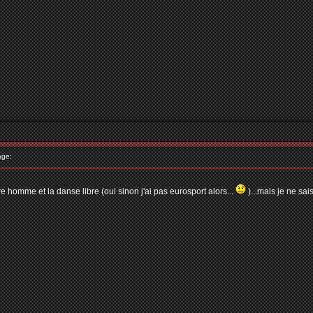
age:
e homme et la danse libre (oui sinon j'ai pas eurosport alors...
)...mais je ne sais