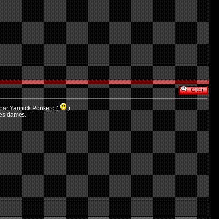
é par Yannick Ponsero (
).
les dames.