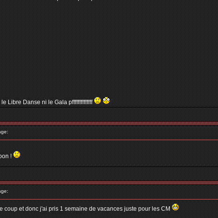
 Libre Danse ni le Gala pffffffffffffff
age:
ooon !
age:
vu le coup et donc j'ai pris 1 semaine de vacances juste pour les CM