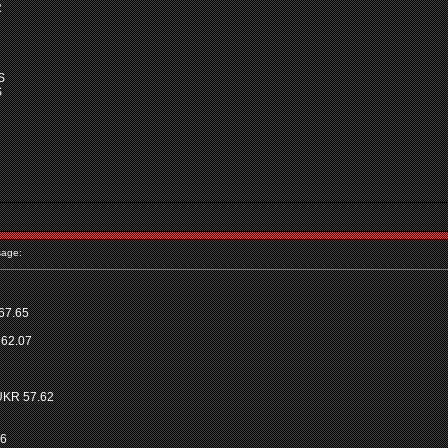
R
S
S
age:
67.65
62.07
UKR 57.62
36