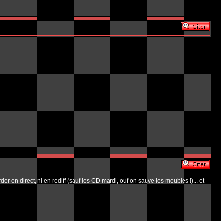
r en direct, ni en rediff (sauf les CD mardi, ouf on sauve les meubles !)... et