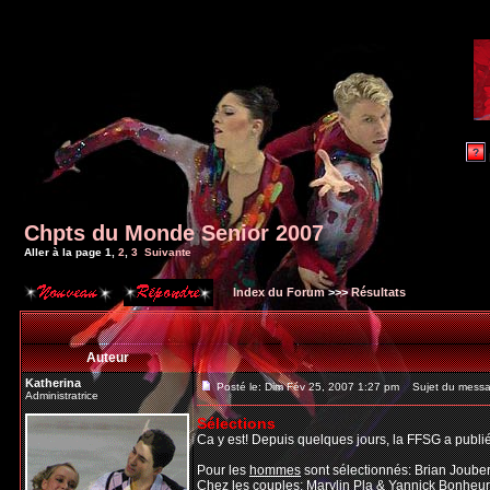
Chpts du Monde Senior 2007
Aller à la page
1
,
2
,
3
Suivante
Index du Forum
>>>
Résultats
Auteur
Katherina
Posté le: Dim Fév 25, 2007 1:27 pm
Sujet du messa
Administratrice
Sélections
Ca y est! Depuis quelques jours, la FFSG a publ
Pour les
hommes
sont sélectionnés: Brian Jouber
Chez les
couples
: Marylin Pla & Yannick Bonheu