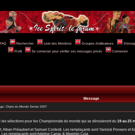
FAQ
Rechercher
Liste des Membres
Groupes d'utilisateurs
S'enreg
Profil
Se connecter pour vérifier ses messages privés
Connexion
Message
ge: Chpts du Monde Senior 2007
ié les sélections pour les Championnats du monde qui se dérouleront du
19 au 25 
t, Alban Préaubert et Samuel Contesti. Les remplaçants sont Yannick Ponsero et K
r. Les remplaçants sont Adeline Canac & Maximin Coia