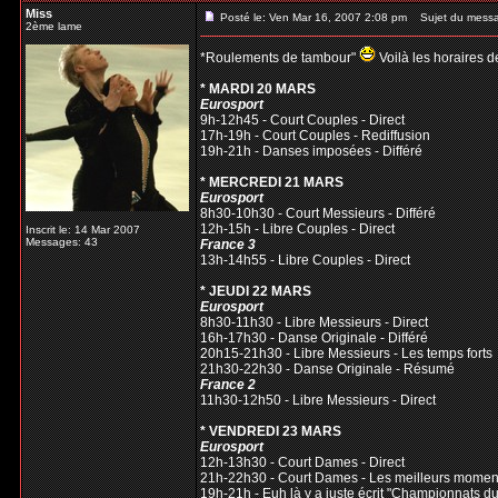
Miss
Posté le: Ven Mar 16, 2007 2:08 pm
Sujet du mess
2ème lame
*Roulements de tambour"
Voilà les horaires d
* MARDI 20 MARS
Eurosport
9h-12h45 - Court Couples - Direct
17h-19h - Court Couples - Rediffusion
19h-21h - Danses imposées - Différé
* MERCREDI 21 MARS
Eurosport
8h30-10h30 - Court Messieurs - Différé
12h-15h - Libre Couples - Direct
Inscrit le: 14 Mar 2007
Messages: 43
France 3
13h-14h55 - Libre Couples - Direct
* JEUDI 22 MARS
Eurosport
8h30-11h30 - Libre Messieurs - Direct
16h-17h30 - Danse Originale - Différé
20h15-21h30 - Libre Messieurs - Les temps forts
21h30-22h30 - Danse Originale - Résumé
France 2
11h30-12h50 - Libre Messieurs - Direct
* VENDREDI 23 MARS
Eurosport
12h-13h30 - Court Dames - Direct
21h-22h30 - Court Dames - Les meilleurs momen
19h-21h - Euh là y a juste écrit "Championnats d