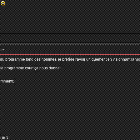
^
age:
et du programme long des hommes, je préfère l'avoir uniquement en visionnant la vid
 le programme court ça nous donne:
emment!)
L
V UKR