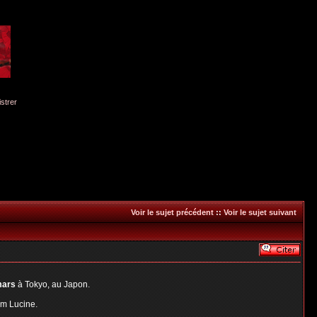
istrer
Voir le sujet précédent
::
Voir le sujet suivant
mars
à Tokyo, au Japon.
im Lucine.