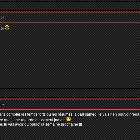
age:
lol
age:
ans compter les temps forts ou les résumés, a part samedi je vais rien pouvoir regarde
 ce que je ne regarde quasiment jamais
, tu vas avoir du boulot la semaine prochaine !!!