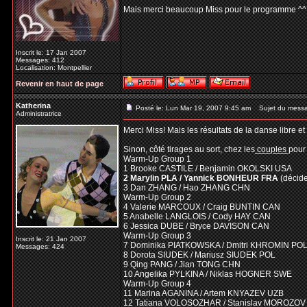
Mais merci beaucoup Miss pour le programme ^
Inscrit le: 17 Jan 2007
Messages: 412
Localisation: Montpellier
Revenir en haut de page
Katherina
Posté le: Lun Mar 19, 2007 9:45 am
Sujet du mess
Administratrice
Merci Miss! Mais les résultats de la danse libre 
Sinon, côté tirages au sort, chez les
couples
pour
Warm-Up Group 1
1 Brooke CASTILE / Benjamin OKOLSKI USA
2 Marylin PLA / Yannick BONHEUR FRA
(décid
3 Dan ZHANG / Hao ZHANG CHN
Warm-Up Group 2
4 Valerie MARCOUX / Craig BUNTIN CAN
5 Anabelle LANGLOIS / Cody HAY CAN
6 Jessica DUBE / Bryce DAVISON CAN
Warm-Up Group 3
Inscrit le: 21 Jan 2007
7 Dominika PIATKOWSKA / Dmitri KHROMIN PO
Messages: 424
8 Dorota SIUDEK / Mariusz SIUDEK POL
9 Qing PANG / Jian TONG CHN
10 Angelika PYLKINA / Niklas HOGNER SWE
Warm-Up Group 4
11 Marina AGANINA / Artem KNYAZEV UZB
12 Tatiana VOLOSOZHAR / Stanislav MOROZO