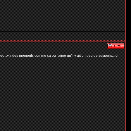
éo...y'a des moments comme ça où j'aime qu'il y ait un peu de suspens...lol