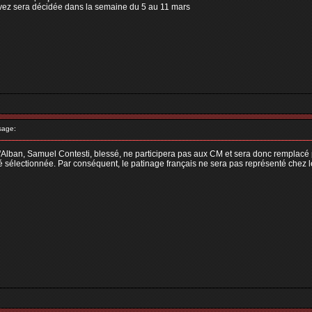
lvez sera décidée dans la semaine du 5 au 11 mars
sage:
m d'Alban, Samuel Contesti, blessé, ne participera pas aux CM et sera donc remplac
té sélectionnée. Par conséquent, le patinage français ne sera pas représenté chez 