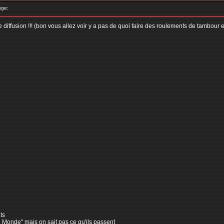
age:
e diffusion !!! (bon vous allez voir y a pas de quoi faire des roulements de tambour e
ts
u Monde" mais on sait pas ce qu'ils passent