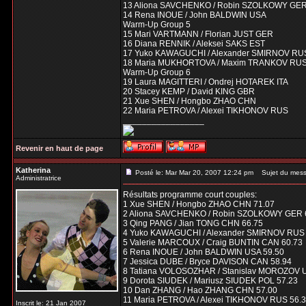
13 Aliona SAVCHENKO / Robin SZOLKOWY GE
14 Rena INOUE / John BALDWIN USA
Warm-Up Group 5
15 Mari VARTMANN / Florian JUST GER
16 Diana RENNIK / Aleksei SAKS EST
17 Yuko KAWAGUCHI / Alexander SMIRNOV RU
18 Maria MUKHORTOVA / Maxim TRANKOV RU
Warm-Up Group 6
19 Laura MAGITTERI / Ondrej HOTAREK ITA
20 Stacey KEMP / David KING GBR
21 Xue SHEN / Hongbo ZHAO CHN
22 Maria PETROVA / Alexei TIKHONOV RUS
_________________
Revenir en haut de page
Katherina
Posté le: Mar Mar 20, 2007 12:24 pm
Sujet du mess
Administratrice
Résultats programme court couples:
1 Xue SHEN / Hongbo ZHAO CHN 71.07
2 Aliona SAVCHENKO / Robin SZOLKOWY GER 
3 Qing PANG / Jian TONG CHN 66.75
4 Yuko KAWAGUCHI / Alexander SMIRNOV RUS 
5 Valerie MARCOUX / Craig BUNTIN CAN 60.73
6 Rena INOUE / John BALDWIN USA 59.50
7 Jessica DUBE / Bryce DAVISON CAN 58.94
8 Tatiana VOLOSOZHAR / Stanislav MOROZOV 
9 Dorota SIUDEK / Mariusz SIUDEK POL 57.23
10 Dan ZHANG / Hao ZHANG CHN 57.00
11 Maria PETROVA / Alexei TIKHONOV RUS 56.
Inscrit le: 21 Jan 2007