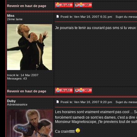
Revenir en haut de page
Miss
Posté le: Ven Mar 16, 2007 6:31 pm
Sujet du mess
2ème lame
Je pourrais te tenir au courant pas sms si tu veux 
Inscrit le: 14 Mar 2007
Messages: 43
Revenir en haut de page
Duby
Posté le: Ven Mar 16, 2007 9:20 pm
Sujet du mess
Administratrice
Les horaires sont vraiment vraiment pas cool ... S
forcément samedi ce sont les dames, c'est a dire
Monsieur Magnetoscope, j'te previens tout de suite
Ca craintttttt