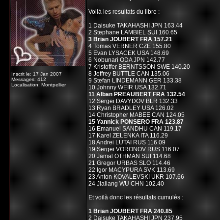
Voilà les resultats du libre :
1 Daisuke TAKAHASHI JPN 163.44
2 Stephane LAMBIEL SUI 160.65
3 Brian JOUBERT FRA 157.21
4 Tomas VERNER CZE 155.80
5 Evan LYSACEK USA 148.69
6 Nobunari ODA JPN 142.77
7 Kristoffer BERNTSSON SWE 140.20
8 Jeffrey BUTTLE CAN 135.06
Inscrit le: 17 Jan 2007
Messages: 412
9 Stefan LINDEMANN GER 133.38
Localisation: Montpellier
10 Johnny WEIR USA 132.71
11 Alban PREAUBERT FRA 132.54
12 Sergei DAVYDOV BLR 132.33
13 Ryan BRADLEY USA 126.02
14 Christopher MABEE CAN 124.05
15 Yannick PONSERO FRA 123.87
16 Emanuel SANDHU CAN 119.17
17 Karel ZELENKA ITA 116.29
18 Andrei LUTAI RUS 116.09
19 Sergei VORONOV RUS 116.07
20 Jamal OTHMAN SUI 114.68
21 Gregor URBAS SLO 114.46
22 Igor MACYPURA SVK 113.69
23 Anton KOVALEVSKI UKR 107.66
24 Jialiang WU CHN 102.40
Et voilà donc les résultats cumulés :
1 Brian JOUBERT FRA 240.85
2 Daisuke TAKAHASHI JPN 237.95