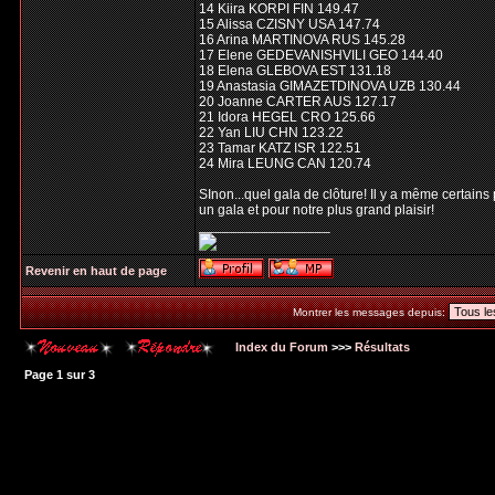
14 Kiira KORPI FIN 149.47
15 Alissa CZISNY USA 147.74
16 Arina MARTINOVA RUS 145.28
17 Elene GEDEVANISHVILI GEO 144.40
18 Elena GLEBOVA EST 131.18
19 Anastasia GIMAZETDINOVA UZB 130.44
20 Joanne CARTER AUS 127.17
21 Idora HEGEL CRO 125.66
22 Yan LIU CHN 123.22
23 Tamar KATZ ISR 122.51
24 Mira LEUNG CAN 120.74
SInon...quel gala de clôture! Il y a même certains
un gala et pour notre plus grand plaisir!
_________________
Revenir en haut de page
Montrer les messages depuis:
Index du Forum
>>>
Résultats
Page
1
sur
3