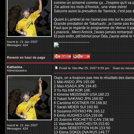
comme un acharné comme ça...J'espère qu'il va p
J'ai adoré les mots d'Annick...une vraie mère!
Saluons aussi la presation de Yannick, c'est pas 
Quant à Lambiel je ne l'aurai pas mis sur le podiu
Grande prestation de Takahashi...je l'aime pas trop
Faut que je regarde le programme de Verner il para
Lysaceck...Merci Annick, j'avais jamais remarqué qu
Et puis enfin, ptit bémol pour Oda, j'aurai aimé le v
_________________
Inscrit le: 21 Jan 2007
Messages: 424
Revenir en haut de page
Katherina
Posté le: Dim Mar 25, 2007 6:53 pm
Sujet du messa
Administratrice
Oups, on a toujours pas mis le résultats des dames
1 Miki ANDO JPN 195.09
2 Mao ASADA JPN 194.45
3 Yu-Na KIM KOR 186.
4 Kimmie MEISSNER USA 180.23
5 Yukari NAKANO JPN 168.92
6 Carolina KOSTNER ITA 168.92
7 Sarah MEIER SUI 160.80
8 Susanna POYKIO FIN 160.12
9 Emily HUGHES USA 159.06
10 Joannie ROCHETTE CAN 158.98
11 Valentina MARCHEI ITA 153.60
Inscrit le: 21 Jan 2007
12 Julia SEBESTYEN HUN 153.50
Messages: 424
13 Elena SOKOLOVA RUS 149.77