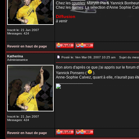
Chez les
couples
: Marylin Pla & Yannick Bonheu
Chez les
dames
: La sélection d'Anne Sophie Ca
Diffusion
à venir
Inscrit le: 21 Jan 2007
Messages: 424
Revenir en haut de page
Katherina
Posté le: Ven Mar 09, 2007 10:25 am
Sujet du mes
Administratrice
Bon alors d'après ce que j'ai appris sur le forum
Yannick Ponsero (
).
Anne-Sophie Calvez, quant à elle, n'aurait pas é
_________________
Inscrit le: 21 Jan 2007
Messages: 424
Revenir en haut de page