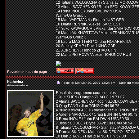
12 Tatiana VOLOSOZHAR / Stanislav MOROZO
13 Aliona SAVCHENKO / Robin SZOLKOWY GE
14 Rena INOUE / John BALDWIN USA
Warm-Up Group 5
15 Mari VARTMANN / Florian JUST GER
16 Diana RENNIK / Aleksei SAKS EST
17 Yuko KAWAGUCHI / Alexander SMIRNOV RU
18 Maria MUKHORTOVA / Maxim TRANKOV RU
Warm-Up Group 6
19 Laura MAGITTERI / Ondrej HOTAREK ITA
20 Stacey KEMP / David KING GBR
21 Xue SHEN / Hongbo ZHAO CHN
22 Maria PETROVA / Alexei TIKHONOV RUS
_________________
Revenir en haut de page
Katherina
Posté le: Mar Mar 20, 2007 12:24 pm
Sujet du mess
Administratrice
Résultats programme court couples:
1 Xue SHEN / Hongbo ZHAO CHN 71.07
2 Aliona SAVCHENKO / Robin SZOLKOWY GER 
3 Qing PANG / Jian TONG CHN 66.75
4 Yuko KAWAGUCHI / Alexander SMIRNOV RUS 
5 Valerie MARCOUX / Craig BUNTIN CAN 60.73
6 Rena INOUE / John BALDWIN USA 59.50
7 Jessica DUBE / Bryce DAVISON CAN 58.94
8 Tatiana VOLOSOZHAR / Stanislav MOROZOV 
9 Dorota SIUDEK / Mariusz SIUDEK POL 57.23
10 Dan ZHANG / Hao ZHANG CHN 57.00