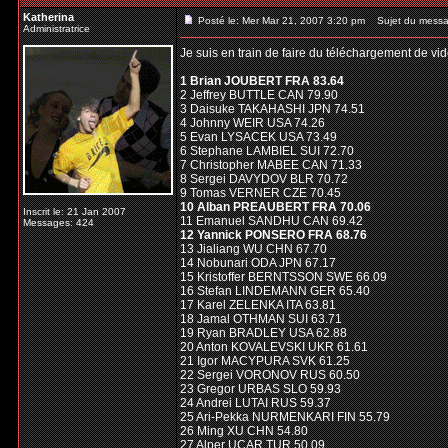
Katherina
Posté le: Mer Mar 21, 2007 3:20 pm
Sujet du messa
Administratrice
Je suis en train de faire du téléchargement de vid
1 Brian JOUBERT FRA 83.64
2 Jeffrey BUTTLE CAN 79.90
3 Daisuke TAKAHASHI JPN 74.51
4 Johnny WEIR USA 74.26
5 Evan LYSACEK USA 73.49
6 Stephane LAMBIEL SUI 72.70
7 Christopher MABEE CAN 71.33
8 Sergei DAVYDOV BLR 70.72
9 Tomas VERNER CZE 70.45
10 Alban PREAUBERT FRA 70.06
Inscrit le: 21 Jan 2007
11 Emanuel SANDHU CAN 69.42
Messages: 424
12 Yannick PONSERO FRA 68.76
13 Jialiang WU CHN 67.70
14 Nobunari ODA JPN 67.17
15 Kristoffer BERNTSSON SWE 66.09
16 Stefan LINDEMANN GER 65.40
17 Karel ZELENKA ITA 63.81
18 Jamal OTHMAN SUI 63.71
19 Ryan BRADLEY USA 62.88
20 Anton KOVALEVSKI UKR 61.61
21 Igor MACYPURA SVK 61.25
22 Sergei VORONOV RUS 60.50
23 Gregor URBAS SLO 59.93
24 Andrei LUTAI RUS 59.37
25 Ari-Pekka NURMENKARI FIN 55.79
26 Ming XU CHN 54.80
27 Alper UCAR TUR 50.09