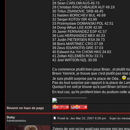
28 Sean CARLOW AUS 49.73
29 Christian RAUCHBAUER AUT 49.19
30 Trifun ZIVANOVIC SRB 48.45
31 Naiden BORICHEV BUL 46.69
32 Sergei KOTOV ISR 43.99
33 Przemyslaw DOMANSKI POL 42.51
34 Dong-Whun LEE KOR 42.00
35 Javier FERNANDEZ ESP 41.57
36 Luis HERNANDEZ MEX 40.33
37 Justin PIETERSEN RSA 39.73
38 Boris MARTINEC CRO 37.09
39 Zeus ISSARIOTIS GRE 37.03
40 Edward Ka-Yin CHOW HKG 34.63
41 Zoltan KELEMEN ROU 33.71
42 Joel WATSON NZL 30.09
Ca commence plutôt bien pour Brian...et plutôt m
Bravo Yannick, je trouve que c'est plutôt pas mal
Je suis plutôt surprise par la place de Oda...
en
Pas du tout surprise par rapport à la place de Lamb
Quoiqu'il en soit je trouve qu'à part Brian (et bon
En tout cas, qu'ils profitent bien du podium cett
_________________
Revenir en haut de page
Duby
Posté le: Jeu Mar 22, 2007 6:26 pm
Sujet du messa
Administratrice
J'viens de voir qu'on avait pas encore mis les res