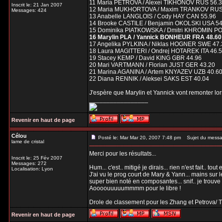
11 Maria PETROVA / Alexei TIKHONOV RUS 56.
Inscrit le: 21 Jan 2007
12 Maria MUKHORTOVA / Maxim TRANKOV RUS
Messages: 424
13 Anabelle LANGLOIS / Cody HAY CAN 55.96
14 Brooke CASTILE / Benjamin OKOLSKI USA 54
15 Dominika PIATKOWSKA / Dmitri KHROMIN PO
16 Marylin PLA / Yannick BONHEUR FRA 48.60
17 Angelika PYLKINA / Niklas HOGNER SWE 47.
18 Laura MAGITTERI / Ondrej HOTAREK ITA 46.
19 Stacey KEMP / David KING GBR 44.96
20 Mari VARTMANN / Florian JUST GER 43.20
21 Marina AGANINA / Artem KNYAZEV UZB 40.6
22 Diana RENNIK / Aleksei SAKS EST 40.04
J'espère que Marylin et Yannick vont remonter lors
_________________
Revenir en haut de page
Célou
Posté le: Mar Mar 20, 2007 7:48 pm
Sujet du messa
lame de cristal
Merci pour les résultats...
Inscrit le: 25 Fév 2007
Messages: 272
Hum... c'est.. mitigé je dirais... rien n'est fait.. to
Localisation: Lyon
J'ai vu le prog court de Mary & Yann... mains sur l
super bien noté en composantes... snif.. je trouve 
Aoooouuuuummmm pour le libre !
Drole de classement pour les Zhang et Petrova/ T
Revenir en haut de page