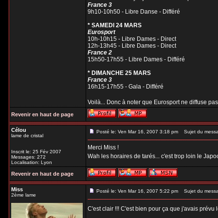
France 3
9h10-10h50 - Libre Danse - Différé
* SAMEDI 24 MARS
Eurosport
10h-10h15 - Libre Dames - Direct
12h-13h45 - Libre Dames - Direct
France 2
15h50-17h55 - Libre Dames - Différé
* DIMANCHE 25 MARS
France 3
16h15-17h55 - Gala - Différé
Voilà... Donc à noter que Eurosport ne diffuse pas le
Revenir en haut de page
Célou
Posté le: Ven Mar 16, 2007 3:18 pm
Sujet du mess
lame de cristal
Merci Miss !
Inscrit le: 25 Fév 2007
Wah les horaires de tarés... c'est trop loin le Jap
Messages: 272
Localisation: Lyon
Revenir en haut de page
Miss
Posté le: Ven Mar 16, 2007 5:22 pm
Sujet du mess
2ème lame
C'est clair !!! C'est bien pour ça que j'avais pré