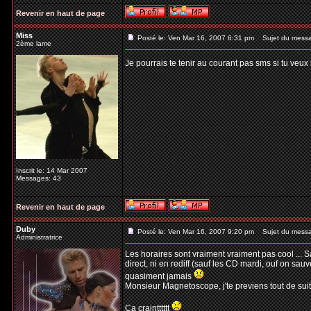
Revenir en haut de page
Miss
Posté le: Ven Mar 16, 2007 6:31 pm
Sujet du mess
2ème lame
Je pourrais te tenir au courant pas sms si tu veux 
Inscrit le: 14 Mar 2007
Messages: 43
Revenir en haut de page
Duby
Posté le: Ven Mar 16, 2007 9:20 pm
Sujet du mess
Administratrice
Les horaires sont vraiment vraiment pas cool ... 
direct, ni en rediff (sauf les CD mardi, ouf on sau
quasiment jamais
Monsieur Magnetoscope, j'te previens tout de suite
Ca craintttttt