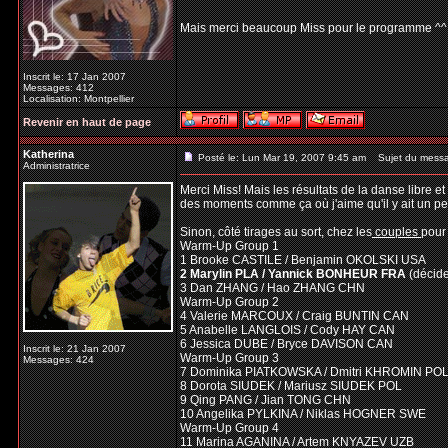
Mais merci beaucoup Miss pour le programme ^
Inscrit le: 17 Jan 2007
Messages: 412
Localisation: Montpellier
Revenir en haut de page
Katherina
Posté le: Lun Mar 19, 2007 9:45 am
Sujet du mess
Administratrice
Merci Miss! Mais les résultats de la danse libre 
des moments comme ça où j'aime qu'il y ait un pe
Sinon, côté tirages au sort, chez les
couples
pour
Warm-Up Group 1
1 Brooke CASTILE / Benjamin OKOLSKI USA
2 Marylin PLA / Yannick BONHEUR FRA
(décid
3 Dan ZHANG / Hao ZHANG CHN
Warm-Up Group 2
4 Valerie MARCOUX / Craig BUNTIN CAN
5 Anabelle LANGLOIS / Cody HAY CAN
6 Jessica DUBE / Bryce DAVISON CAN
Inscrit le: 21 Jan 2007
Warm-Up Group 3
Messages: 424
7 Dominika PIATKOWSKA / Dmitri KHROMIN PO
8 Dorota SIUDEK / Mariusz SIUDEK POL
9 Qing PANG / Jian TONG CHN
10 Angelika PYLKINA / Niklas HOGNER SWE
Warm-Up Group 4
11 Marina AGANINA / Artem KNYAZEV UZB