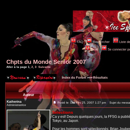
FAQ
Rechercher
Liste 
Profil
Se connecter po
Chpts du Monde Senior 2007
Aller à la page
1
,
2
,
3
Suivante
Index du Forum
>>>
Résultats
Auteur
Katherina
Posté le: Dim Fév 25, 2007 1:27 pm
Sujet du messa
Administratrice
Sélections
Ca y est! Depuis quelques jours, la FFSG a publ
Tokyo, au Japon.
Pour les
hommes
sont sélectionnés: Brian Jouber