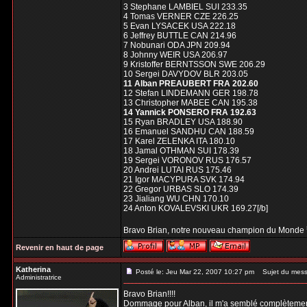
3 Stephane LAMBIEL SUI 233.35
4 Tomas VERNER CZE 226.25
5 Evan LYSACEK USA 222.18
6 Jeffrey BUTTLE CAN 214.96
7 Nobunari ODA JPN 209.94
8 Johnny WEIR USA 206.97
9 Kristoffer BERNTSSON SWE 206.29
10 Sergei DAVYDOV BLR 203.05
11 Alban PREAUBERT FRA 202.60
12 Stefan LINDEMANN GER 198.78
13 Christopher MABEE CAN 195.38
14 Yannick PONSERO FRA 192.63
15 Ryan BRADLEY USA 188.90
16 Emanuel SANDHU CAN 188.59
17 Karel ZELENKA ITA 180.10
18 Jamal OTHMAN SUI 178.39
19 Sergei VORONOV RUS 176.57
20 Andrei LUTAI RUS 175.46
21 Igor MACYPURA SVK 174.94
22 Gregor URBAS SLO 174.39
23 Jialiang WU CHN 170.10
24 Anton KOVALEVSKI UKR 169.27[/b]
Bravo Brian, notre nouveau champion du Monde
Revenir en haut de page
Katherina
Posté le: Jeu Mar 22, 2007 10:27 pm
Sujet du mess
Administratrice
Bravo Brian!!!!
Dommage pour Alban, il m'a semblé complètement vi