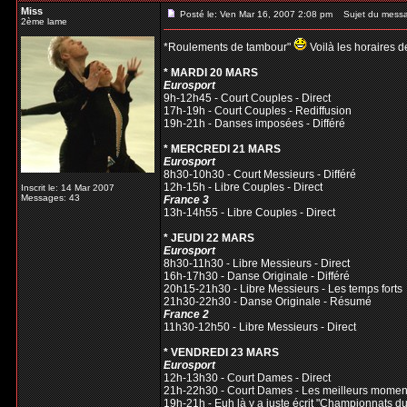
Miss
Posté le: Ven Mar 16, 2007 2:08 pm
Sujet du mess
2ème lame
*Roulements de tambour"
Voilà les horaires d
* MARDI 20 MARS
Eurosport
9h-12h45 - Court Couples - Direct
17h-19h - Court Couples - Rediffusion
19h-21h - Danses imposées - Différé
* MERCREDI 21 MARS
Eurosport
8h30-10h30 - Court Messieurs - Différé
12h-15h - Libre Couples - Direct
Inscrit le: 14 Mar 2007
Messages: 43
France 3
13h-14h55 - Libre Couples - Direct
* JEUDI 22 MARS
Eurosport
8h30-11h30 - Libre Messieurs - Direct
16h-17h30 - Danse Originale - Différé
20h15-21h30 - Libre Messieurs - Les temps forts
21h30-22h30 - Danse Originale - Résumé
France 2
11h30-12h50 - Libre Messieurs - Direct
* VENDREDI 23 MARS
Eurosport
12h-13h30 - Court Dames - Direct
21h-22h30 - Court Dames - Les meilleurs momen
19h-21h - Euh là y a juste écrit "Championnats d