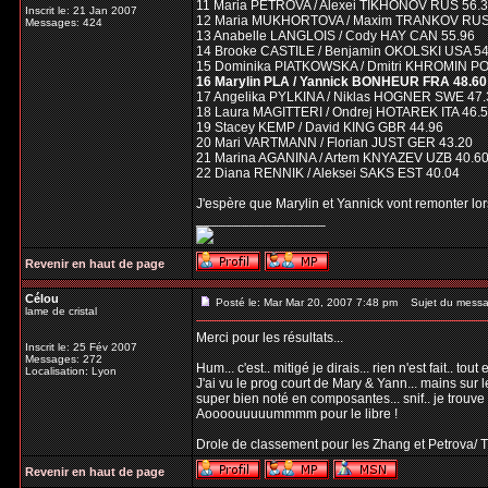
11 Maria PETROVA / Alexei TIKHONOV RUS 56.
Inscrit le: 21 Jan 2007
12 Maria MUKHORTOVA / Maxim TRANKOV RUS
Messages: 424
13 Anabelle LANGLOIS / Cody HAY CAN 55.96
14 Brooke CASTILE / Benjamin OKOLSKI USA 54
15 Dominika PIATKOWSKA / Dmitri KHROMIN PO
16 Marylin PLA / Yannick BONHEUR FRA 48.60
17 Angelika PYLKINA / Niklas HOGNER SWE 47.
18 Laura MAGITTERI / Ondrej HOTAREK ITA 46.
19 Stacey KEMP / David KING GBR 44.96
20 Mari VARTMANN / Florian JUST GER 43.20
21 Marina AGANINA / Artem KNYAZEV UZB 40.6
22 Diana RENNIK / Aleksei SAKS EST 40.04
J'espère que Marylin et Yannick vont remonter lors
_________________
Revenir en haut de page
Célou
Posté le: Mar Mar 20, 2007 7:48 pm
Sujet du messa
lame de cristal
Merci pour les résultats...
Inscrit le: 25 Fév 2007
Messages: 272
Hum... c'est.. mitigé je dirais... rien n'est fait.. to
Localisation: Lyon
J'ai vu le prog court de Mary & Yann... mains sur l
super bien noté en composantes... snif.. je trouve 
Aoooouuuuummmm pour le libre !
Drole de classement pour les Zhang et Petrova/ T
Revenir en haut de page