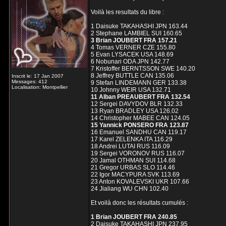
Voilà les resultats du libre :
1 Daisuke TAKAHASHI JPN 163.44
2 Stephane LAMBIEL SUI 160.65
3 Brian JOUBERT FRA 157.21
4 Tomas VERNER CZE 155.80
5 Evan LYSACEK USA 148.69
6 Nobunari ODA JPN 142.77
7 Kristoffer BERNTSSON SWE 140.20
8 Jeffrey BUTTLE CAN 135.06
Inscrit le: 17 Jan 2007
Messages: 412
9 Stefan LINDEMANN GER 133.38
Localisation: Montpellier
10 Johnny WEIR USA 132.71
11 Alban PREAUBERT FRA 132.54
12 Sergei DAVYDOV BLR 132.33
13 Ryan BRADLEY USA 126.02
14 Christopher MABEE CAN 124.05
15 Yannick PONSERO FRA 123.87
16 Emanuel SANDHU CAN 119.17
17 Karel ZELENKA ITA 116.29
18 Andrei LUTAI RUS 116.09
19 Sergei VORONOV RUS 116.07
20 Jamal OTHMAN SUI 114.68
21 Gregor URBAS SLO 114.46
22 Igor MACYPURA SVK 113.69
23 Anton KOVALEVSKI UKR 107.66
24 Jialiang WU CHN 102.40
Et voilà donc les résultats cumulés :
1 Brian JOUBERT FRA 240.85
2 Daisuke TAKAHASHI JPN 237.95