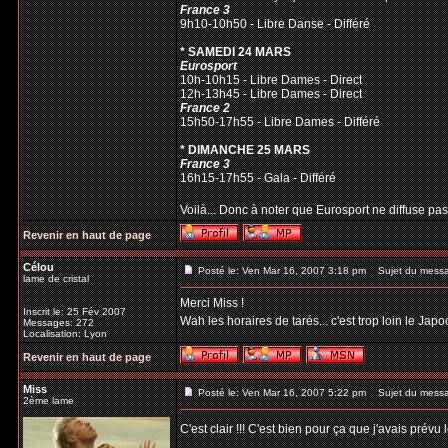
France 3
9h10-10h50 - Libre Danse - Différé
* SAMEDI 24 MARS
Eurosport
10h-10h15 - Libre Dames - Direct
12h-13h45 - Libre Dames - Direct
France 2
15h50-17h55 - Libre Dames - Différé
* DIMANCHE 25 MARS
France 3
16h15-17h55 - Gala - Différé
Voilà... Donc à noter que Eurosport ne diffuse pas le
Revenir en haut de page
Célou
Posté le: Ven Mar 16, 2007 3:18 pm
Sujet du mess
lame de cristal
Merci Miss !
Inscrit le: 25 Fév 2007
Wah les horaires de tarés... c'est trop loin le Jap
Messages: 272
Localisation: Lyon
Revenir en haut de page
Miss
Posté le: Ven Mar 16, 2007 5:22 pm
Sujet du mess
2ème lame
C'est clair !!! C'est bien pour ça que j'avais pré