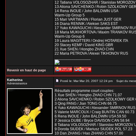
12 Tatiana VOLOSOZHAR / Stanislav MOROZO
13 Aliona SAVCHENKO / Robin SZOLKOWY GE
14 Rena INOUE / John BALDWIN USA
Warm-Up Group 5
15 Mari VARTMANN / Florian JUST GER
16 Diana RENNIK / Aleksei SAKS EST
17 Yuko KAWAGUCHI / Alexander SMIRNOV RU
18 Maria MUKHORTOVA / Maxim TRANKOV RU
Warm-Up Group 6
19 Laura MAGITTERI / Ondrej HOTAREK ITA
20 Stacey KEMP / David KING GBR
21 Xue SHEN / Hongbo ZHAO CHN
22 Maria PETROVA / Alexei TIKHONOV RUS
_________________
Revenir en haut de page
Katherina
Posté le: Mar Mar 20, 2007 12:24 pm
Sujet du mess
Administratrice
Résultats programme court couples:
1 Xue SHEN / Hongbo ZHAO CHN 71.07
2 Aliona SAVCHENKO / Robin SZOLKOWY GER 
3 Qing PANG / Jian TONG CHN 66.75
4 Yuko KAWAGUCHI / Alexander SMIRNOV RUS 
5 Valerie MARCOUX / Craig BUNTIN CAN 60.73
6 Rena INOUE / John BALDWIN USA 59.50
7 Jessica DUBE / Bryce DAVISON CAN 58.94
8 Tatiana VOLOSOZHAR / Stanislav MOROZOV 
9 Dorota SIUDEK / Mariusz SIUDEK POL 57.23
10 Dan ZHANG / Hao ZHANG CHN 57.00