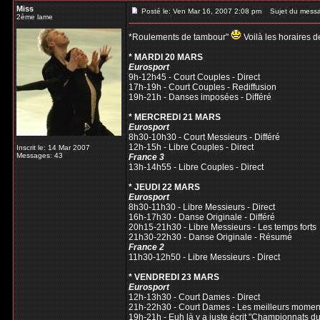
Miss
Posté le: Ven Mar 16, 2007 2:08 pm
Sujet du mess
2ème lame
*Roulements de tambour"
Voilà les horaires d
* MARDI 20 MARS
Eurosport
9h-12h45 - Court Couples - Direct
17h-19h - Court Couples - Rediffusion
19h-21h - Danses imposées - Différé
* MERCREDI 21 MARS
Eurosport
8h30-10h30 - Court Messieurs - Différé
12h-15h - Libre Couples - Direct
Inscrit le: 14 Mar 2007
Messages: 43
France 3
13h-14h55 - Libre Couples - Direct
* JEUDI 22 MARS
Eurosport
8h30-11h30 - Libre Messieurs - Direct
16h-17h30 - Danse Originale - Différé
20h15-21h30 - Libre Messieurs - Les temps forts
21h30-22h30 - Danse Originale - Résumé
France 2
11h30-12h50 - Libre Messieurs - Direct
* VENDREDI 23 MARS
Eurosport
12h-13h30 - Court Dames - Direct
21h-22h30 - Court Dames - Les meilleurs momen
19h-21h - Euh là y a juste écrit "Championnats d