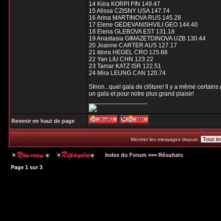
14 Kiira KORPI FIN 149.47
15 Alissa CZISNY USA 147.74
16 Arina MARTINOVA RUS 145.28
17 Elene GEDEVANISHVILI GEO 144.40
18 Elena GLEBOVA EST 131.18
19 Anastasia GIMAZETDINOVA UZB 130.44
20 Joanne CARTER AUS 127.17
21 Idora HEGEL CRO 125.66
22 Yan LIU CHN 123.22
23 Tamar KATZ ISR 122.51
24 Mira LEUNG CAN 120.74
SInon...quel gala de clôture! Il y a même certains
un gala et pour notre plus grand plaisir!
_________________
Revenir en haut de page
Montrer les messages depuis:
Index du Forum
>>>
Résultats
Page
1
sur
3