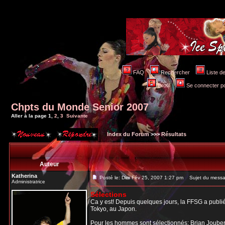
FAQ
Rechercher
Liste 
Profil
Se connecter po
Chpts du Monde Senior 2007
Aller à la page
1
,
2
,
3
Suivante
Index du Forum
>>>
Résultats
Auteur
Katherina
Posté le: Dim Fév 25, 2007 1:27 pm
Sujet du messa
Administratrice
Sélections
Ca y est! Depuis quelques jours, la FFSG a publ
Tokyo, au Japon.
Pour les
hommes
sont sélectionnés: Brian Jouber