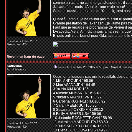
comme un acharné comme ça...J'espère qu'il va p
J'ai adoré les mots d'Annick...une vraie mère!
Saluons aussi la presation de Yannick, c'est pas 
Quant à Lambiel je ne l'aurai pas mis sur le podiu
Grande prestation de Takahashi...je l'aime pas trop
Faut que je regarde le programme de Verner il para
Lysaceck...Merci Annick, j'avais jamais remarqué qu
Et puis enfin, ptit bémol pour Oda, j'aurai aimé le v
_________________
Inscrit le: 21 Jan 2007
Messages: 424
Revenir en haut de page
Katherina
Posté le: Dim Mar 25, 2007 6:53 pm
Sujet du messa
Administratrice
Oups, on a toujours pas mis le résultats des dames
1 Miki ANDO JPN 195.09
2 Mao ASADA JPN 194.45
3 Yu-Na KIM KOR 186.
4 Kimmie MEISSNER USA 180.23
5 Yukari NAKANO JPN 168.92
6 Carolina KOSTNER ITA 168.92
7 Sarah MEIER SUI 160.80
8 Susanna POYKIO FIN 160.12
9 Emily HUGHES USA 159.06
10 Joannie ROCHETTE CAN 158.98
11 Valentina MARCHEI ITA 153.60
Inscrit le: 21 Jan 2007
12 Julia SEBESTYEN HUN 153.50
Messages: 424
13 Elena SOKOLOVA RUS 149.77