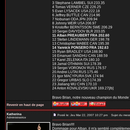
3 Stephane LAMBIEL SUI 233.35
4 Tomas VERNER CZE 226.25
5 Evan LYSACEK USA 222.18
6 Jeffrey BUTTLE CAN 214.96
7 Nobunari ODA JPN 209.94
8 Johnny WEIR USA 206.97
9 Kristoffer BERNTSSON SWE 206.29
10 Sergei DAVYDOV BLR 203.05
11 Alban PREAUBERT FRA 202.60
12 Stefan LINDEMANN GER 198.78
13 Christopher MABEE CAN 195.38
14 Yannick PONSERO FRA 192.63
15 Ryan BRADLEY USA 188.90
16 Emanuel SANDHU CAN 188.59
17 Karel ZELENKA ITA 180.10
18 Jamal OTHMAN SUI 178.39
19 Sergei VORONOV RUS 176.57
20 Andrei LUTAI RUS 175.46
21 Igor MACYPURA SVK 174.94
22 Gregor URBAS SLO 174.39
23 Jialiang WU CHN 170.10
24 Anton KOVALEVSKI UKR 169.27[/b]
Bravo Brian, notre nouveau champion du Monde
Revenir en haut de page
Katherina
Posté le: Jeu Mar 22, 2007 10:27 pm
Sujet du mess
Administratrice
Bravo Brian!!!!
Dommage pour Alban, il m'a semblé complètement vi