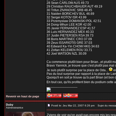
28 Sean CARLOW AUS 49.73
29 Christian RAUCHBAUER AUT 49.19
30 Trifun ZIVANOVIC SRB 48.45
31 Naiden BORICHEV BUL 46.69
32 Sergei KOTOV ISR 43.99
33 Przemyslaw DOMANSKI POL 42.51
34 Dong-Whun LEE KOR 42.00
35 Javier FERNANDEZ ESP 41.57
36 Luis HERNANDEZ MEX 40.33
37 Justin PIETERSEN RSA 39.73
38 Boris MARTINEC CRO 37.09
39 Zeus ISSARIOTIS GRE 37.03
40 Edward Ka-Yin CHOW HKG 34.63
41 Zoltan KELEMEN ROU 33.71
42 Joel WATSON NZL 30.09
Ca commence plutôt bien pour Brian...et plutôt m
Bravo Yannick, je trouve que c'est plutôt pas mal
Je suis plutôt surprise par la place de Oda...
en
Pas du tout surprise par rapport à la place de Lamb
Quoiqu'il en soit je trouve qu'à part Brian (et bon
En tout cas, qu'ils profitent bien du podium cett
_________________
Revenir en haut de page
Duby
Posté le: Jeu Mar 22, 2007 6:26 pm
Sujet du messa
Administratrice
J'viens de voir qu'on avait pas encore mis les res