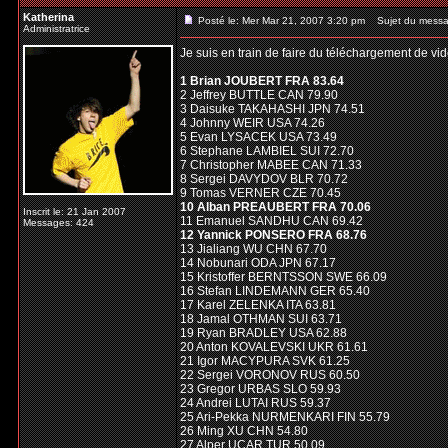
Katherina
Posté le: Mer Mar 21, 2007 3:20 pm
Sujet du messa
Administratrice
Je suis en train de faire du téléchargement de vid
1 Brian JOUBERT FRA 83.64
2 Jeffrey BUTTLE CAN 79.90
3 Daisuke TAKAHASHI JPN 74.51
4 Johnny WEIR USA 74.26
5 Evan LYSACEK USA 73.49
6 Stephane LAMBIEL SUI 72.70
7 Christopher MABEE CAN 71.33
8 Sergei DAVYDOV BLR 70.72
9 Tomas VERNER CZE 70.45
10 Alban PREAUBERT FRA 70.06
Inscrit le: 21 Jan 2007
11 Emanuel SANDHU CAN 69.42
Messages: 424
12 Yannick PONSERO FRA 68.76
13 Jialiang WU CHN 67.70
14 Nobunari ODA JPN 67.17
15 Kristoffer BERNTSSON SWE 66.09
16 Stefan LINDEMANN GER 65.40
17 Karel ZELENKA ITA 63.81
18 Jamal OTHMAN SUI 63.71
19 Ryan BRADLEY USA 62.88
20 Anton KOVALEVSKI UKR 61.61
21 Igor MACYPURA SVK 61.25
22 Sergei VORONOV RUS 60.50
23 Gregor URBAS SLO 59.93
24 Andrei LUTAI RUS 59.37
25 Ari-Pekka NURMENKARI FIN 55.79
26 Ming XU CHN 54.80
27 Alper UCAR TUR 50.09