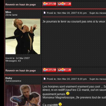
Revenir en haut de page
Miss
Posté le: Ven Mar 16, 2007 6:31 pm
Sujet du mess
2ème lame
Je pourrais te tenir au courant pas sms si tu veux 
Inscrit le: 14 Mar 2007
Messages: 43
Revenir en haut de page
Duby
Posté le: Ven Mar 16, 2007 9:20 pm
Sujet du mess
Administratrice
Les horaires sont vraiment vraiment pas cool ... 
direct, ni en rediff (sauf les CD mardi, ouf on sau
quasiment jamais
Monsieur Magnetoscope, j'te previens tout de suite
Ca craintttttt