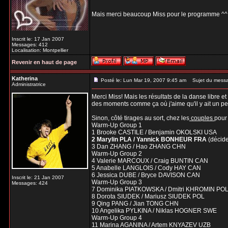
Mais merci beaucoup Miss pour le programme ^
Inscrit le: 17 Jan 2007
Messages: 412
Localisation: Montpellier
Revenir en haut de page
Katherina
Posté le: Lun Mar 19, 2007 9:45 am
Sujet du mess
Administratrice
Merci Miss! Mais les résultats de la danse libre 
des moments comme ça où j'aime qu'il y ait un pe
Sinon, côté tirages au sort, chez les
couples
pour
Warm-Up Group 1
1 Brooke CASTILE / Benjamin OKOLSKI USA
2 Marylin PLA / Yannick BONHEUR FRA
(décid
3 Dan ZHANG / Hao ZHANG CHN
Warm-Up Group 2
4 Valerie MARCOUX / Craig BUNTIN CAN
5 Anabelle LANGLOIS / Cody HAY CAN
6 Jessica DUBE / Bryce DAVISON CAN
Inscrit le: 21 Jan 2007
Warm-Up Group 3
Messages: 424
7 Dominika PIATKOWSKA / Dmitri KHROMIN PO
8 Dorota SIUDEK / Mariusz SIUDEK POL
9 Qing PANG / Jian TONG CHN
10 Angelika PYLKINA / Niklas HOGNER SWE
Warm-Up Group 4
11 Marina AGANINA / Artem KNYAZEV UZB