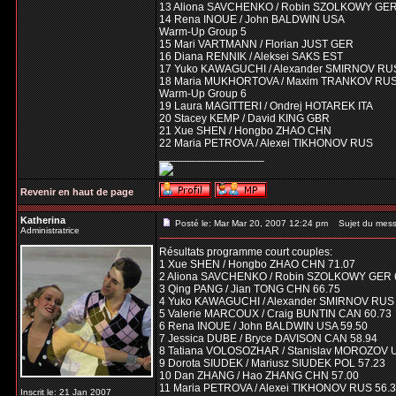
13 Aliona SAVCHENKO / Robin SZOLKOWY GE
14 Rena INOUE / John BALDWIN USA
Warm-Up Group 5
15 Mari VARTMANN / Florian JUST GER
16 Diana RENNIK / Aleksei SAKS EST
17 Yuko KAWAGUCHI / Alexander SMIRNOV RU
18 Maria MUKHORTOVA / Maxim TRANKOV RU
Warm-Up Group 6
19 Laura MAGITTERI / Ondrej HOTAREK ITA
20 Stacey KEMP / David KING GBR
21 Xue SHEN / Hongbo ZHAO CHN
22 Maria PETROVA / Alexei TIKHONOV RUS
_________________
Revenir en haut de page
Katherina
Posté le: Mar Mar 20, 2007 12:24 pm
Sujet du mess
Administratrice
Résultats programme court couples:
1 Xue SHEN / Hongbo ZHAO CHN 71.07
2 Aliona SAVCHENKO / Robin SZOLKOWY GER 
3 Qing PANG / Jian TONG CHN 66.75
4 Yuko KAWAGUCHI / Alexander SMIRNOV RUS 
5 Valerie MARCOUX / Craig BUNTIN CAN 60.73
6 Rena INOUE / John BALDWIN USA 59.50
7 Jessica DUBE / Bryce DAVISON CAN 58.94
8 Tatiana VOLOSOZHAR / Stanislav MOROZOV 
9 Dorota SIUDEK / Mariusz SIUDEK POL 57.23
10 Dan ZHANG / Hao ZHANG CHN 57.00
11 Maria PETROVA / Alexei TIKHONOV RUS 56.
Inscrit le: 21 Jan 2007