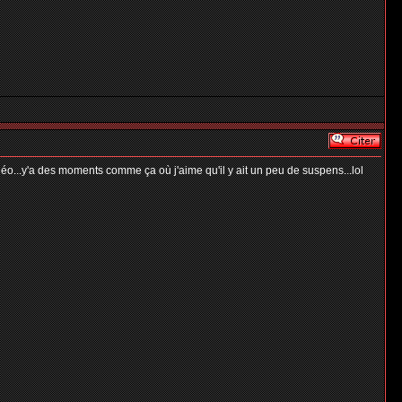
éo...y'a des moments comme ça où j'aime qu'il y ait un peu de suspens...lol