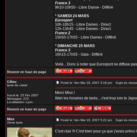
France 3
9h10-10h50 - Libre Danse - Différé
* SAMEDI 24 MARS
Eurosport
10h-10h15 - Libre Dames - Direct
12h-13h45 - Libre Dames - Direct
France 2
15h50-17h55 - Libre Dames - Différé
* DIMANCHE 25 MARS
France 3
16h15-17h55 - Gala - Différé
Voilà... Donc à noter que Eurosport ne diffuse pas le
Revenir en haut de page
Célou
Posté le: Ven Mar 16, 2007 3:18 pm
Sujet du mess
lame de cristal
Merci Miss !
Inscrit le: 25 Fév 2007
Wah les horaires de tarés... c'est trop loin le Jap
Messages: 272
Localisation: Lyon
Revenir en haut de page
Miss
Posté le: Ven Mar 16, 2007 5:22 pm
Sujet du mess
2ème lame
C'est clair !!! C'est bien pour ça que j'avais pré