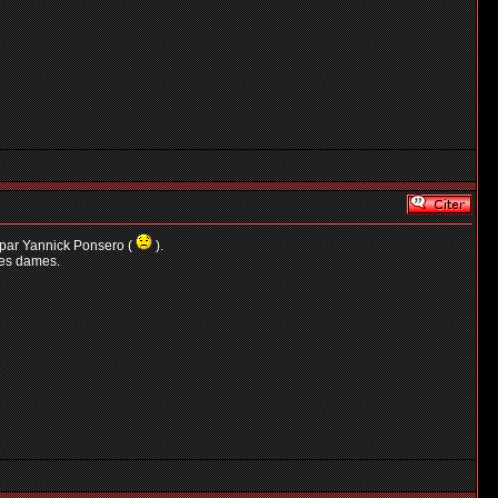
é par Yannick Ponsero (
).
les dames.