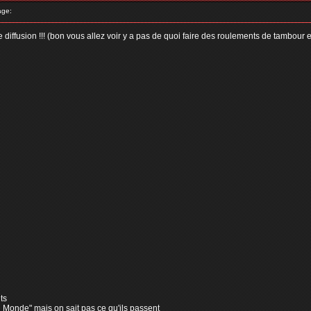
age:
e diffusion !!! (bon vous allez voir y a pas de quoi faire des roulements de tambour e
ts
u Monde" mais on sait pas ce qu'ils passent