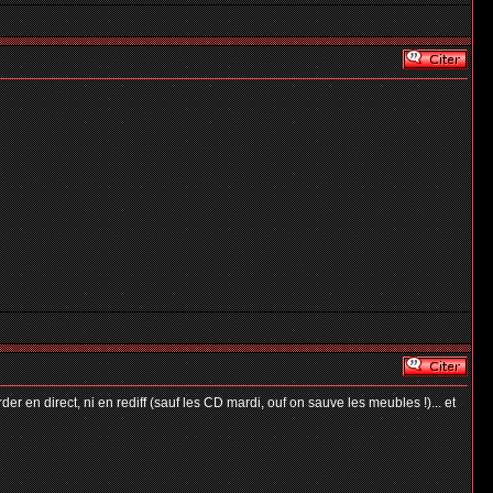
r en direct, ni en rediff (sauf les CD mardi, ouf on sauve les meubles !)... et