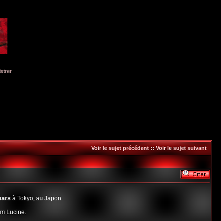
istrer
Voir le sujet précédent
::
Voir le sujet suivant
mars
à Tokyo, au Japon.
im Lucine.