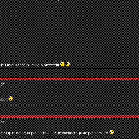
 Libre Danse ni le Gala pffffffffffffff
age:
ooon !
age:
vu le coup et donc j'ai pris 1 semaine de vacances juste pour les CM