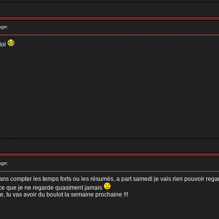
age:
lol
age:
ans compter les temps forts ou les résumés, a part samedi je vais rien pouvoir regarde
 ce que je ne regarde quasiment jamais
, tu vas avoir du boulot la semaine prochaine !!!