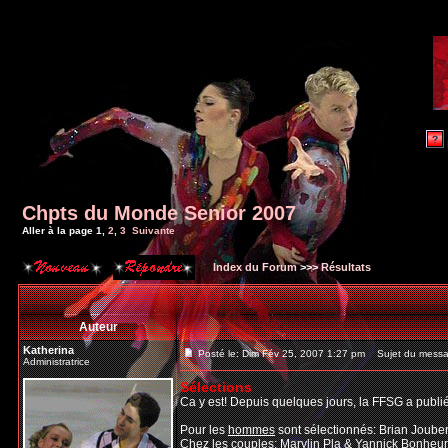
Chpts du Monde Senior 2007
Aller à la page
1
,
2
,
3
Suivante
Index du Forum
>>>
Résultats
Auteur
Katherina
Posté le: Dim Fév 25, 2007 1:27 pm
Sujet du messa
Administratrice
Sélections
Ca y est! Depuis quelques jours, la FFSG a publ
Pour les
hommes
sont sélectionnés: Brian Jouber
Chez les
couples
: Marylin Pla & Yannick Bonheu