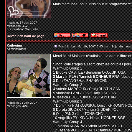
Mais merci beaucoup Miss pour le programme ^
Inscrit le: 17 Jan 2007
Messages: 412
Localisation: Montpellier
Revenir en haut de page
Katherina
Posté le: Lun Mar 19, 2007 9:45 am
Sujet du mess
Administratrice
Merci Miss! Mais les résultats de la danse libre 
Sinon, côté tirages au sort, chez les
couples
pour
Warm-Up Group 1
1 Brooke CASTILE / Benjamin OKOLSKI USA
2 Marylin PLA / Yannick BONHEUR FRA
(décid
3 Dan ZHANG / Hao ZHANG CHN
Warm-Up Group 2
4 Valerie MARCOUX / Craig BUNTIN CAN
5 Anabelle LANGLOIS / Cody HAY CAN
6 Jessica DUBE / Bryce DAVISON CAN
Warm-Up Group 3
Inscrit le: 21 Jan 2007
7 Dominika PIATKOWSKA / Dmitri KHROMIN PO
Messages: 424
8 Dorota SIUDEK / Mariusz SIUDEK POL
9 Qing PANG / Jian TONG CHN
10 Angelika PYLKINA / Niklas HOGNER SWE
Warm-Up Group 4
11 Marina AGANINA / Artem KNYAZEV UZB
12 Tatiana VOLOSOZHAR / Stanislav MOROZO