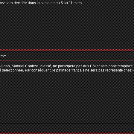
lvez sera décidée dans la semaine du 5 au 11 mars
sage:
m d'Alban, Samuel Contesti, blessé, ne participera pas aux CM et sera donc remplac
té sélectionnée. Par conséquent, le patinage français ne sera pas représenté chez 