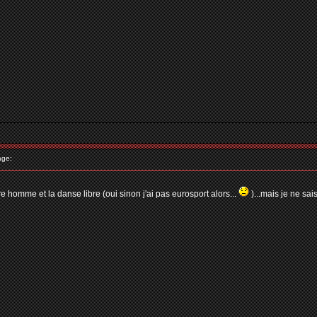
age:
e homme et la danse libre (oui sinon j'ai pas eurosport alors...
)...mais je ne sais