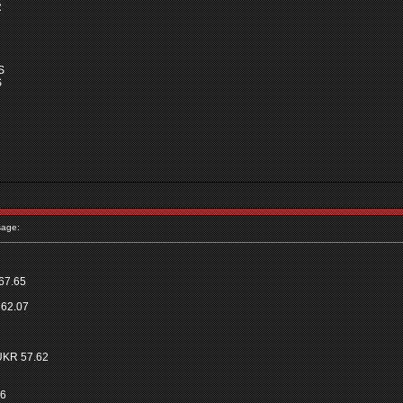
R
S
S
age:
67.65
62.07
UKR 57.62
36