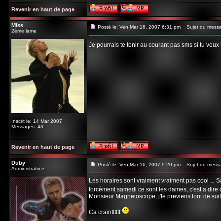
Revenir en haut de page
Miss
Posté le: Ven Mar 16, 2007 6:31 pm
Sujet du mess
2ème lame
Je pourrais te tenir au courant pas sms si tu veux 
Inscrit le: 14 Mar 2007
Messages: 43
Revenir en haut de page
Duby
Posté le: Ven Mar 16, 2007 9:20 pm
Sujet du mess
Administratrice
Les horaires sont vraiment vraiment pas cool ... S
forcément samedi ce sont les dames, c'est a dire
Monsieur Magnetoscope, j'te previens tout de suite
Ca craintttttt