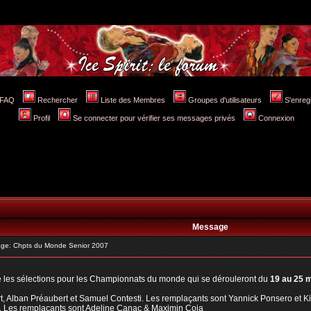
FAQ
Rechercher
Liste des Membres
Groupes d'utilisateurs
S'enreg
Profil
Se connecter pour vérifier ses messages privés
Connexion
Message
ge: Chpts du Monde Senior 2007
ié les sélections pour les Championnats du monde qui se dérouleront du
19 au 25 
t, Alban Préaubert et Samuel Contesti. Les remplaçants sont Yannick Ponsero et K
r. Les remplaçants sont Adeline Canac & Maximin Coia