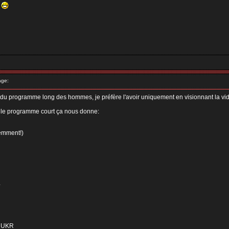
^
age:
et du programme long des hommes, je préfère l'avoir uniquement en visionnant la vid
 le programme court ça nous donne:
emment!)
L
V UKR