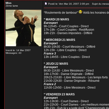
Miss
Posté le: Ven Mar 16, 2007 2:08 pm
Sujet du mess
2ème lame
*Roulements de tambour"
Voilà les horaires d
* MARDI 20 MARS
Eurosport
9h-12h45 - Court Couples - Direct
17h-19h - Court Couples - Rediffusion
19h-21h - Danses imposées - Différé
* MERCREDI 21 MARS
Eurosport
8h30-10h30 - Court Messieurs - Différé
12h-15h - Libre Couples - Direct
Inscrit le: 14 Mar 2007
Messages: 43
France 3
13h-14h55 - Libre Couples - Direct
* JEUDI 22 MARS
Eurosport
8h30-11h30 - Libre Messieurs - Direct
16h-17h30 - Danse Originale - Différé
20h15-21h30 - Libre Messieurs - Les temps forts
21h30-22h30 - Danse Originale - Résumé
France 2
11h30-12h50 - Libre Messieurs - Direct
* VENDREDI 23 MARS
Eurosport
12h-13h30 - Court Dames - Direct
21h-22h30 - Court Dames - Les meilleurs momen
19h-21h - Euh là y a juste écrit "Championnats d