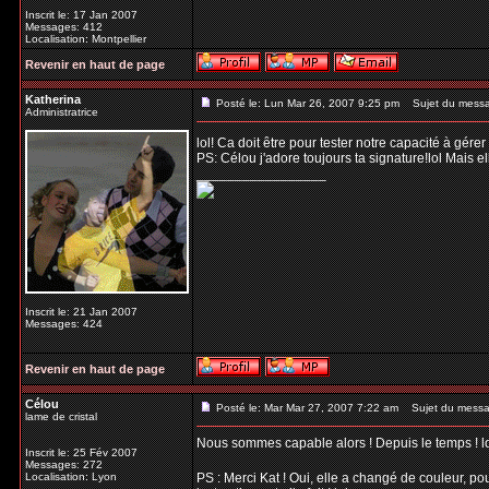
Inscrit le: 17 Jan 2007
Messages: 412
Localisation: Montpellier
Revenir en haut de page
Katherina
Posté le: Lun Mar 26, 2007 9:25 pm
Sujet du mess
Administratrice
lol! Ca doit être pour tester notre capacité à gére
PS: Célou j'adore toujours ta signature!lol Mais 
_________________
Inscrit le: 21 Jan 2007
Messages: 424
Revenir en haut de page
Célou
Posté le: Mar Mar 27, 2007 7:22 am
Sujet du messa
lame de cristal
Nous sommes capable alors ! Depuis le temps ! l
Inscrit le: 25 Fév 2007
Messages: 272
Localisation: Lyon
PS : Merci Kat ! Oui, elle a changé de couleur, po