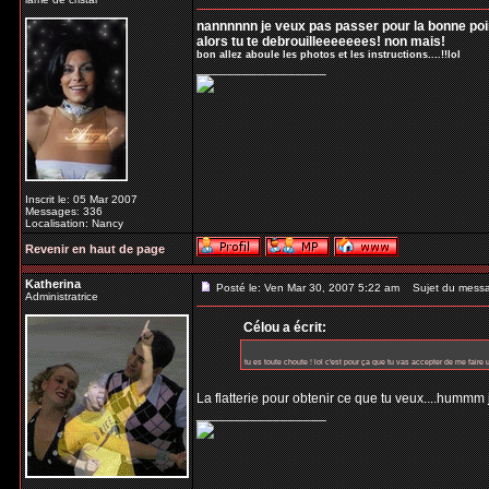
nannnnnn je veux pas passer pour la bonne poir
alors tu te debrouilleeeeeees! non mais!
bon allez aboule les photos et les instructions....!!lol
_________________
Inscrit le: 05 Mar 2007
Messages: 336
Localisation: Nancy
Revenir en haut de page
Katherina
Posté le: Ven Mar 30, 2007 5:22 am
Sujet du mess
Administratrice
Célou a écrit:
tu es toute choute ! lol c'est pour ça que tu vas accepter de me faire u
La flatterie pour obtenir ce que tu veux....hummm 
_________________