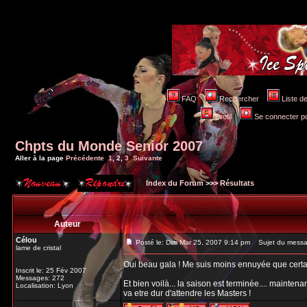
FAQ
Rechercher
Liste 
Profil
Se connecter po
Chpts du Monde Senior 2007
Aller à la page
Précédente
1
,
2
,
3
Suivante
Index du Forum
>>>
Résultats
Auteur
Célou
Posté le: Dim Mar 25, 2007 9:14 pm
Sujet du messa
lame de cristal
Oui beau gala ! Me suis moins ennuyée que certain
Inscrit le: 25 Fév 2007
Messages: 272
Et bien voilà... la saison est terminée.... maint
Localisation: Lyon
va etre dur d'attendre les Masters !