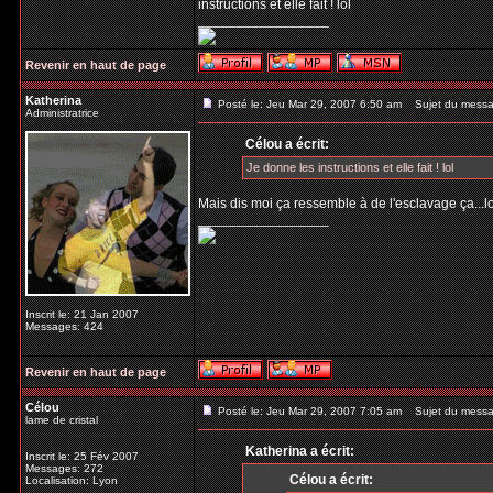
instructions et elle fait ! lol
_________________
Revenir en haut de page
Katherina
Posté le: Jeu Mar 29, 2007 6:50 am
Sujet du messa
Administratrice
Célou a écrit:
Je donne les instructions et elle fait ! lol
Mais dis moi ça ressemble à de l'esclavage ça...lo
_________________
Inscrit le: 21 Jan 2007
Messages: 424
Revenir en haut de page
Célou
Posté le: Jeu Mar 29, 2007 7:05 am
Sujet du messa
lame de cristal
Katherina a écrit:
Inscrit le: 25 Fév 2007
Messages: 272
Célou a écrit:
Localisation: Lyon