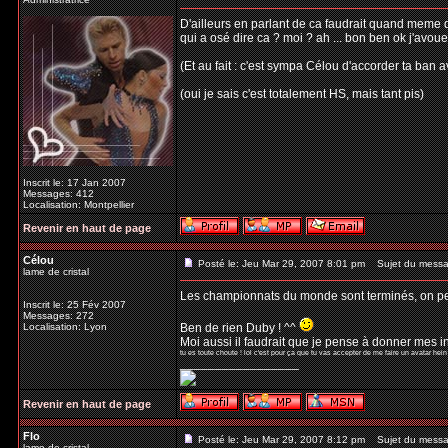
D'ailleurs en parlant de ca faudrait quand meme q
qui a osé dire ca ? moi ? ah ... bon ben ok j'avoue .
(Et au fait : c'est sympa Célou d'accorder ta ban av
(oui je sais c'est totalement HS, mais tant pis)
Inscrit le: 17 Jan 2007
Messages: 412
Localisation: Montpellier
Revenir en haut de page
Célou
Posté le: Jeu Mar 29, 2007 8:01 pm
Sujet du messa
lame de cristal
Les championnats du monde sont terminés, on peut
Inscrit le: 25 Fév 2007
Messages: 272
Localisation: Lyon
Ben de rien Duby ! ^^
Moi aussi il faudrait que je pense à donner mes in
tu es toute choute ! lol c'est pour ça que tu vas accepter de me faire un avatar hein 
_________________
Revenir en haut de page
Flo
Posté le: Jeu Mar 29, 2007 8:12 pm
Sujet du messa
lame de cristal