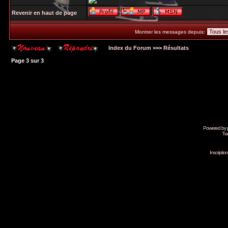
Revenir en haut de page
Montrer les messages depuis:
Index du Forum
>>>
Résultats
Page
3
sur
3
Powered by
Tra
Inscripti