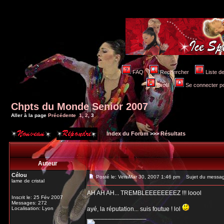
FAQ
Rechercher
Liste 
Profil
Se connecter po
Chpts du Monde Senior 2007
Aller à la page
Précédente
1
,
2
,
3
Index du Forum
>>>
Résultats
Auteur
Célou
Posté le: Ven Mar 30, 2007 1:46 pm
Sujet du messag
lame de cristal
AH AH AH... TREMBLEEEEEEEEZ !!! loool
Inscrit le: 25 Fév 2007
Messages: 272
Localisation: Lyon
ayé, la réputation... suis foutue ! lol
_________________