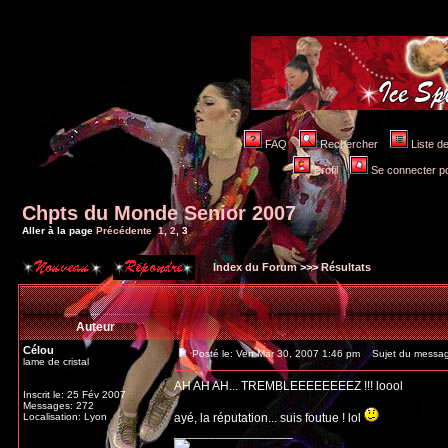
FAQ
Rechercher
Liste 
Profil
Se connecter po
Chpts du Monde Senior 2007
Aller à la page
Précédente
1
,
2
,
3
Index du Forum
>>>
Résultats
Auteur
Célou
Posté le: Ven Mar 30, 2007 1:46 pm
Sujet du messag
lame de cristal
AH AH AH... TREMBLEEEEEEEEZ !!! loool
Inscrit le: 25 Fév 2007
Messages: 272
Localisation: Lyon
ayé, la réputation... suis foutue ! lol
_________________