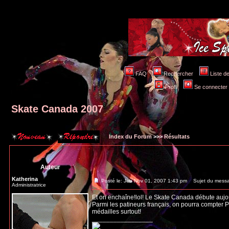
FAQ
Rechercher
Liste 
Profil
Se connecter po
Skate Canada 2007
Index du Forum
>>>
Résultats
Auteur
Katherina
Posté le: Jeu Nov 01, 2007 1:43 pm
Sujet du messa
Administratrice
Et on enchaîne!lol! Le Skate Canada débute aujour
Parmi les patineurs français, on pourra compter P
médailles surtout!
_________________