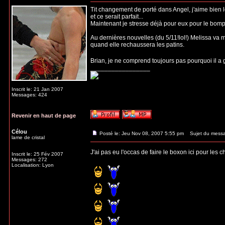
Revenir en haut de page
Katherina
Posté le: Jeu Nov 08, 2007 9:39 am
Sujet du mess
Administratrice
Tit changement de porté dans Angel, j'aime bien l
et ce serait parfait...
Maintenant je stresse déjà pour eux pour le bompard
Au dernières nouvelles (du 5/11!lol!) Melissa va m
quand elle rechaussera les patins.
Brian, je ne comprend toujours pas pourquoi il a g
_________________
Inscrit le: 21 Jan 2007
Messages: 424
Revenir en haut de page
Célou
Posté le: Jeu Nov 08, 2007 5:55 pm
Sujet du mess
lame de cristal
J'ai pas eu l'occas de faire le boxon ici pour les 
Inscrit le: 25 Fév 2007
Messages: 272
Localisation: Lyon