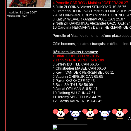
4 Pernelle CARRON / Mathieu JOST FRA 28.27
5 Julia ZLOBINA / Alexei SITNIKOV RUS 26.75
6 Ekaterina BOBROVA / Dmitri SOLOVIEV RUS 2
Inscrit le: 21 Jan 2007
7 Allie HANN-McCURDY / Michael CORENO CAN
Messages: 424
8 Kaitlyn WEAVER / Andrew POJE CAN 25.07
9 Nelli ZHIGANSHINA / Alexander GAZSI GER 24
10 Carolina HERMANN / Daniel HERMANN GER
Pernelle et Matthieu remontent d'une place et pour
Côté hommes, nos deux français se débrouillent bi
Résultats Courts Hommes:
1 Brian JOUBERT FRA 78.05
2 Yannick PONSERO FRA 67.09
3 Jeffrey BUTTLE CAN 66.85
4 Christopher MABEE CAN 66.50
5 Kevin VAN DER PERREN BEL 66.11
6 Vaughn CHIPEUR CAN 65.65
7 Pavel KASKA CZE 57.43
8 Scott SMITH USA 56.09
9 Jamal OTHMAN SUI 51.11
10 Jialiang WU CHN 47.51
11 Jeremy ABBOTT USA 44.75
12 Geoffry VARNER USA 42.45
A
_________________