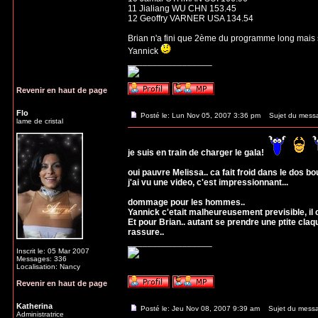
6 Yannick PONSERO FRA 178.18
7 Pavel KASKA CZE 172.90
8 Jeremy ABBOTT USA 171.06
9 Scott SMITH USA 169.97
10 Jamal OTHMAN SUI 166.96
11 Jialiang WU CHN 153.45
12 Geoffry VARNER USA 134.54
Brian n'a fini que 2ème du programme long mais 
Yannick
_________________
Revenir en haut de page
Flo
Posté le: Lun Nov 05, 2007 3:36 pm
Sujet du mess
lame de cristal
je suis en train de charger le gala!
oui pauvre Melissa.. ca fait froid dans le dos 
j'ai vu une video, c'est impressionnant...
dommage pour les hommes..
Yannick c'etait malheureusement previsible, il c
Et pour Brian.. autant se prendre une ptite claq
rassure..
_________________
Inscrit le: 05 Mar 2007
Messages: 336
Localisation: Nancy