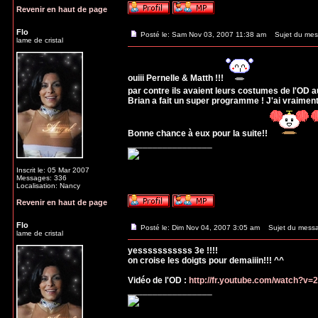
Revenir en haut de page
Flo
Posté le: Sam Nov 03, 2007 11:38 am
Sujet du mes
lame de cristal
ouiii Pernelle & Matth !!!
par contre ils avaient leurs costumes de l'OD a
Brian a fait un super programme ! J'ai vraiment
Bonne chance à eux pour la suite!!
_________________
Inscrit le: 05 Mar 2007
Messages: 336
Localisation: Nancy
Revenir en haut de page
Flo
Posté le: Dim Nov 04, 2007 3:05 am
Sujet du mess
lame de cristal
yesssssssssss 3e !!!!
on croise les doigts pour demaiiin!!! ^^
Vidéo de l'OD :
http://fr.youtube.com/watch?v
_________________