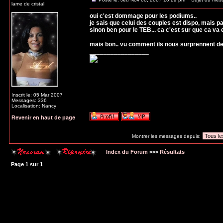
Revenir en haut de page
Flo
Posté le: Jeu Nov 08, 2007 10:29 pm
Sujet du mes
lame de cristal
oui c'est dommage pour les podiums..
je sais que celui des couples est dispo, mais pa
sinon ben pour le TEB... ca c'est sur que ca va 
mais bon.. vu comment ils nous surprennent d
_________________
Inscrit le: 05 Mar 2007
Messages: 336
Localisation: Nancy
Revenir en haut de page
Montrer les messages depuis:
Index du Forum
>>>
Résultats
Page
1
sur
1