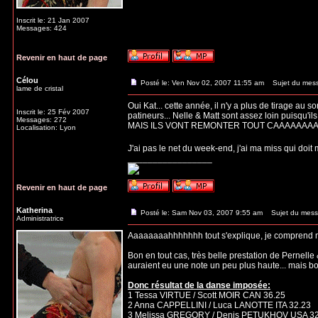
Inscrit le: 21 Jan 2007
Messages: 424
Revenir en haut de page
Célou
Posté le: Ven Nov 02, 2007 11:55 am
Sujet du mes
lame de cristal
Oui Kat... cette année, il n'y a plus de tirage au 
Inscrit le: 25 Fév 2007
patineurs... Nelle & Matt sont assez loin puisqu'ils
Messages: 272
MAIS ILS VONT REMONTER TOUT CAAAAAAAAAA
Localisation: Lyon
J'ai pas le net du week-end, j'ai ma miss qui doit me 
_________________
Revenir en haut de page
Katherina
Posté le: Sam Nov 03, 2007 9:55 am
Sujet du mess
Administratrice
Aaaaaaaahhhhhhh tout s'explique, je comprend mi
Bon en tout cas, très belle prestation de Pernelle 
auraient eu une note un peu plus haute... mais bon
Donc résultat de la danse imposée:
1 Tessa VIRTUE / Scott MOIR CAN 36.25
2 Anna CAPPELLINI / Luca LANOTTE ITA 32.23
3 Melissa GREGORY / Denis PETUKHOV USA 32