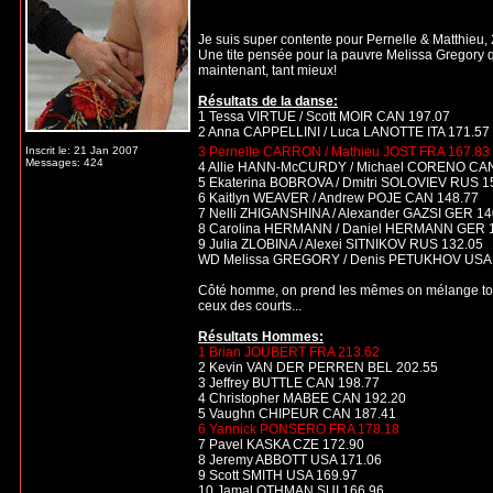
Katherina
Posté le: Lun Nov 05, 2007 6:35 am
Sujet du mess
Administratrice
AAAAAAAaaaaaaaaaaahhhhhhhhhhhh j'attend désesp
quelqu'un l'a enregistré!
Je suis super contente pour Pernelle & Matthieu, 
Une tite pensée pour la pauvre Melissa Gregory qui
maintenant, tant mieux!
Résultats de la danse:
1 Tessa VIRTUE / Scott MOIR CAN 197.07
2 Anna CAPPELLINI / Luca LANOTTE ITA 171.57
Inscrit le: 21 Jan 2007
3 Pernelle CARRON / Mathieu JOST FRA 167.83
Messages: 424
4 Allie HANN-McCURDY / Michael CORENO CAN
5 Ekaterina BOBROVA / Dmitri SOLOVIEV RUS 1
6 Kaitlyn WEAVER / Andrew POJE CAN 148.77
7 Nelli ZHIGANSHINA / Alexander GAZSI GER 14
8 Carolina HERMANN / Daniel HERMANN GER 
9 Julia ZLOBINA / Alexei SITNIKOV RUS 132.05
WD Melissa GREGORY / Denis PETUKHOV USA
Côté homme, on prend les mêmes on mélange tout
ceux des courts...
Résultats Hommes:
1 Brian JOUBERT FRA 213.62
2 Kevin VAN DER PERREN BEL 202.55
3 Jeffrey BUTTLE CAN 198.77
4 Christopher MABEE CAN 192.20
5 Vaughn CHIPEUR CAN 187.41