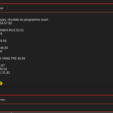
ge:
çais, résultats du programme court:
SA 57.00
RNIKH RUS 53.01
76
9.56
 46.85
90
O-YANG TPE 40.56
6.97
35.04
 31.81
sage: