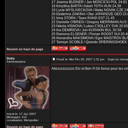
17 Joanna BUDNER / Jan MOSCICKI POL 24.81
18 Krisztina BARTA / Adam TOTH HUN 24.38
19 Lucie MYSLIVECKOVA / Matej NOVAK CZE 24
20 Ekaterina ZAIKINA / Otar JAPARIDZE GEO 23
21 Irina STORK / Taavi RAND EST 21.45
22 Danielle O'BRIEN / Gregory MERRIMAN AUS 
23 Nikola VISNOVA / Lukas CSOLLEY SVK 20.65
24 Ina DEMIREVA / Juri KURAKIN BUL 20.58
25 Ramona ELSENER / Florian ROOST SUI 20.4
26 Alexandra MAKSIMOVA / Egor MAISTROV BLR
27 Tamsyn SCOBLE / Quiesto SPIERINGSHOEK 
Revenir en haut de page
Duby
Posté le: Mer Fév 28, 2007 1:32 pm
Sujet du messa
Administratrice
Allezzzzzzzzzz Elo et Ben !!! On fonce pour les ori
Inscrit le: 17 Jan 2007
Messages: 412
Localisation: Montpellier
Revenir en haut de page