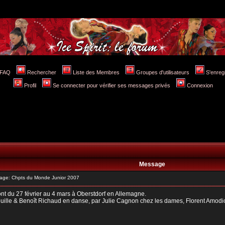
FAQ
Rechercher
Liste des Membres
Groupes d'utilisateurs
S'enreg
Profil
Se connecter pour vérifier ses messages privés
Connexion
Message
ge: Chpts du Monde Junior 2007
t du 27 février au 4 mars à Oberstdorf en Allemagne.
ouille & Benoît Richaud en danse, par Julie Cagnon chez les dames, Florent Amodi