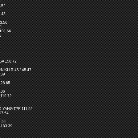
1
.87
8.43
3.56
01
101.66
8
SA 158.72
RNIKH RUS 145.47
.39
28.65
.06
 119.72
4
O-YANG TPE 111.95
97.54
2.54
 83.39