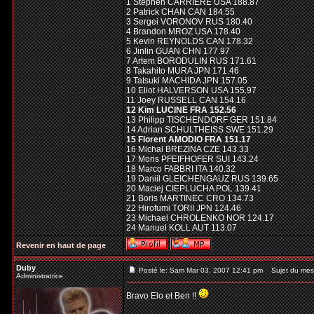
1 Stephen CARRIERE USA 188.87
2 Patrick CHAN CAN 184.55
3 Sergei VORONOV RUS 180.40
4 Brandon MROZ USA 178.40
5 Kevin REYNOLDS CAN 178.32
6 Jinlin GUAN CHN 177.97
7 Artem BORODULIN RUS 171.61
8 Takahito MURA JPN 171.46
9 Tatsuki MACHIDA JPN 157.05
10 Eliot HALVERSON USA 155.97
11 Joey RUSSELL CAN 154.16
12 Kim LUCINE FRA 152.56
13 Philipp TISCHENDORF GER 151.84
14 Adrian SCHULTHEISS SWE 151.29
15 Florent AMODIO FRA 151.17
16 Michal BREZINA CZE 143.33
17 Moris PFEIFHOFER SUI 143.24
18 Marco FABBRI ITA 140.32
19 Daniil GLEICHENGAUZ RUS 139.65
20 Maciej CIEPLUCHA POL 139.41
21 Boris MARTINEC CRO 134.73
22 Hirofumi TORII JPN 124.46
23 Michael CHROLENKO NOR 124.17
24 Manuel KOLL AUT 113.07
Revenir en haut de page
Duby
Posté le: Sam Mar 03, 2007 12:41 pm
Sujet du mes
Administratrice
Bravo Elo et Ben !!