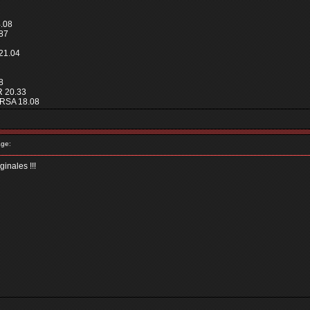
.08
.87
21.04
8
 20.33
RSA 18.08
ge:
ginales !!!