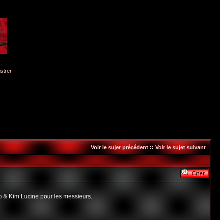
istrer
Voir le sujet précédent
::
Voir le sujet suivant
o & Kim Lucine pour les messieurs.