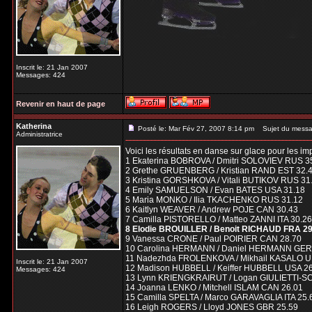
Inscrit le: 21 Jan 2007
Messages: 424
Revenir en haut de page
Katherina
Posté le: Mar Fév 27, 2007 8:14 pm
Sujet du messa
Administratrice
Voici les résultats en danse sur glace pour les im
1 Ekaterina BOBROVA / Dmitri SOLOVIEV RUS 3
2 Grethe GRUENBERG / Kristian RAND EST 32.
3 Kristina GORSHKOVA / Vitali BUTIKOV RUS 31
4 Emily SAMUELSON / Evan BATES USA 31.18
5 Maria MONKO / Ilia TKACHENKO RUS 31.12
6 Kaitlyn WEAVER / Andrew POJE CAN 30.43
7 Camilla PISTORELLO / Matteo ZANNI ITA 30.26
8 Elodie BROUILLER / Benoit RICHAUD FRA 29
9 Vanessa CRONE / Paul POIRIER CAN 28.70
10 Carolina HERMANN / Daniel HERMANN GER
11 Nadezhda FROLENKOVA / Mikhail KASALO U
Inscrit le: 21 Jan 2007
12 Madison HUBBELL / Keiffer HUBBELL USA 2
Messages: 424
13 Lynn KRIENGKRAIRUT / Logan GIULIETTI-S
14 Joanna LENKO / Mitchell ISLAM CAN 26.01
15 Camilla SPELTA / Marco GARAVAGLIA ITA 25.
16 Leigh ROGERS / Lloyd JONES GBR 25.59