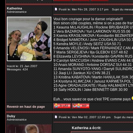
Katherina
Posté le: Mer Fév 28, 2007 3:17 pm
Sujet du messa
Administratrice
Voui bon courage pour la danse originale!!!
Bon sinon côté couples, même si on a pas de fran
1 Keauna McLAUGHLIN / Rockne BRUBAKER U
2 Vera BAZAROVA / Yuri LARIONOV RUS 55.06
3 Ksenia KRASILNIKOVA / Konstantin BEZMATE
4 Bridget NAMIOTKA / John COUGHLIN USA 50.
5 Kendra MOYLE / Andy SEITZ USA 50.71
6 Amanda VELENOSI / Mark FERNANDEZ CAN 4
7 Maria SERGEJEVA / Ilja GLEBOV EST 48.62
8 Elizaveta LEVSHINA / Konstantin GAVRIN RUS
9 Carolyn MACCUISH / Andrew EVANS CAN 44.
10 Anais MORAND / Antoine DORSAZ SUI 44.31
Inscrit le: 21 Jan 2007
11 Amanda SUNYOTO-YANG / Darryll SULINDR
Messages: 424
12 Jiaqi LI / Jiankun XU CHN 38.21
13 Kristina KABATOVA / Martin HANULAK SVK 3
14 Krystyna KLIMCZAK / Janusz KARWETA POL 
15 Agne ORADAUSKAITE / Rudy HALMAERT LTU
16 Sally HOOLIN / Jake BENNETT GBR 30.90
Euh... vous savez ce que c'est TPE comme pays
Revenir en haut de page
Duby
Posté le: Ven Mar 02, 2007 12:49 pm
Sujet du mes
Administratrice
Katherina a écrit: