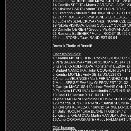
13 Joanna BUDNER / Jan MOSCICKI POL 126.0
14 Camilla SPELTA / Marco GARAVAGLIA ITA 123
15 Krisztina BARTA / Adam TOTH HUN 119.67
16 Ekaterina ZAIKINA / Otar JAPARIDZE GEO 11
17 Leigh ROGERS / Lloyd JONES GBR 114.51
18 Lucie MYSLIVECKOVA / Matej NOVAK CZE 11
19 Nikola VISNOVA / Lukas CSOLLEY SVK 107.
20 Danielle O'BRIEN / Gregory MERRIMAN AUS 
21 Ramona ELSENER / Florian ROOST SUI 99.9
22 Irina STORK / Taavi RAND EST 99.94
Bravo à Elodie et Benoît!
Chez les couples:
1 Keauna McLAUGHLIN / Rockne BRUBAKER U
2 Vera BAZAROVA / Yuri LARIONOV RUS 147.31
3 Ksenia KRASILNIKOVA / Konstantin BEZMATE
4 Bridget NAMIOTKA / John COUGHLIN USA 141
5 Kendra MOYLE / Andy SEITZ USA 129.03
6 Amanda VELENOSI / Mark FERNANDEZ CAN 1
7 Maria SERGEJEVA / Ilja GLEBOV EST 121.32
8 Carolyn MACCUISH / Andrew EVANS CAN 120
9 Elizaveta LEVSHINA / Konstantin GAVRIN RUS
10 Jiaqi LI / Jiankun XU CHN 118.15
11 Anais MORAND / Antoine DORSAZ SUI 113.3
12 Amanda SUNYOTO-YANG / Darryll SULINDR
13 Krystyna KLIMCZAK / Janusz KARWETA POL 
14 Sally HOOLIN / Jake BENNETT GBR 94.42
15 Kristina KABATOVA / Martin HANULAK SVK 9
16 Agne ORADAUSKAITE / Rudy HALMAERT LTU
Côté hommes: