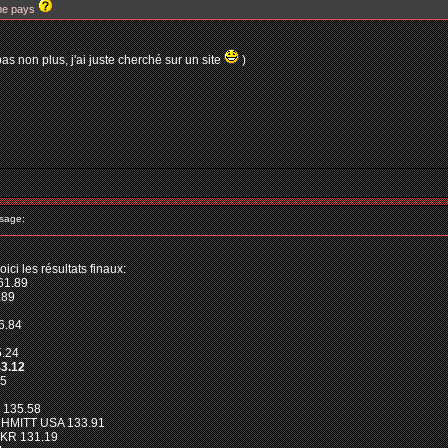
me pays
pas non plus, j'ai juste cherché sur un site
)
sage:
voici les résultats finaux:
61.89
.89
6.84
5.24
3.12
45
 135.58
CHMITT USA 133.91
KR 131.19