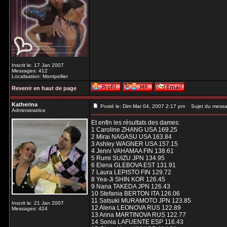
Inscrit le: 17 Jan 2007
Messages: 412
Localisation: Montpellier
Revenir en haut de page
Katherina
Posté le: Dim Mar 04, 2007 2:17 pm
Sujet du messa
Administratrice
Et enfin les résultats des dames:
1 Caroline ZHANG USA 169.25
2 Mirai NAGASU USA 163.84
3 Ashley WAGNER USA 157.15
4 Jenni VAHAMAA FIN 138.61
5 Rumi SUIZU JPN 134.95
6 Elena GLEBOVA EST 131.91
7 Laura LEPISTO FIN 129.72
8 Yea-Ji SHIN KOR 126.45
9 Nana TAKEDA JPN 126.43
10 Stefania BERTON ITA 126.06
11 Satsuki MURAMOTO JPN 123.85
Inscrit le: 21 Jan 2007
12 Alena LEONOVA RUS 122.89
Messages: 424
13 Arina MARTINOVA RUS 122.77
14 Sonia LAFUENTE ESP 116.43