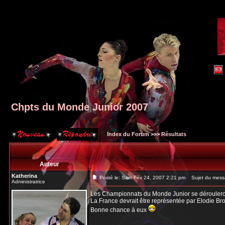
Chpts du Monde Junior 2007
Index du Forum
>>>
Résultats
Auteur
Katherina
Posté le: Sam Fév 24, 2007 2:21 pm
Sujet du messa
Administratrice
Les Championnats du Monde Junior se dérouleron
La France devrait être représentée par Elodie Br
Bonne chance à eux