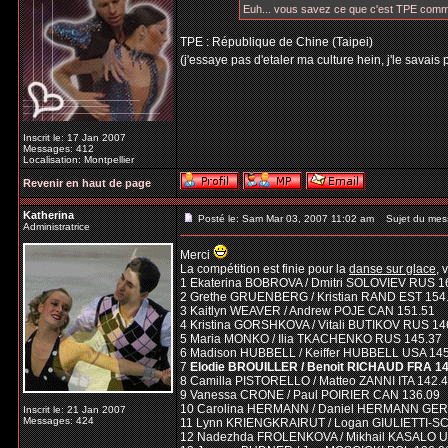
Euh... vous savez ce que c'est TPE com
TPE : République de Chine (Taipei)
(j'essaye pas d'etaler ma culture hein, j'le savais 
Inscrit le: 17 Jan 2007
Messages: 412
Localisation: Montpellier
Revenir en haut de page
Katherina
Posté le: Sam Mar 03, 2007 11:02 am
Sujet du mes
Administratrice
Merci
La compétition est finie pour la
danse sur glace
, 
1 Ekaterina BOBROVA / Dmitri SOLOVIEV RUS 1
2 Grethe GRUENBERG / Kristian RAND EST 154
3 Kaitlyn WEAVER / Andrew POJE CAN 151.51
4 Kristina GORSHKOVA / Vitali BUTIKOV RUS 14
5 Maria MONKO / Ilia TKACHENKO RUS 145.37
6 Madison HUBBELL / Keiffer HUBBELL USA 14
7
Elodie BROUILLER / Benoit RICHAUD FRA 14
8 Camilla PISTORELLO / Matteo ZANNI ITA 142.
9 Vanessa CRONE / Paul POIRIER CAN 136.09
10 Carolina HERMANN / Daniel HERMANN GER
Inscrit le: 21 Jan 2007
Messages: 424
11 Lynn KRIENGKRAIRUT / Logan GIULIETTI-S
12 Nadezhda FROLENKOVA / Mikhail KASALO U