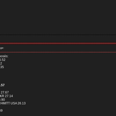
ge:
posés:
5.52
42
.35
.57
 27.67
KR 27.14
6.90
CHMITT USA 26.13
69