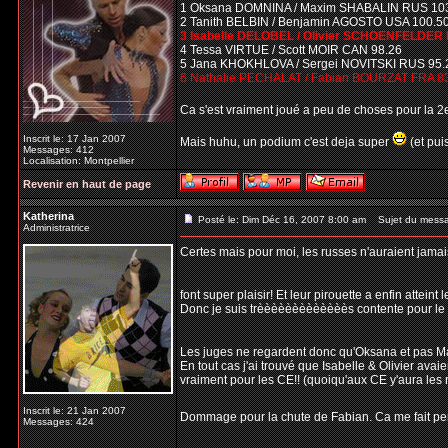
1 Oksana DOMNINA / Maxim SHABALIN RUS 10
2 Tanith BELBIN / Benjamin AGOSTO USA 100.5
3 Isabelle DELOBEL / Olivier SCHOENFELDER 
4 Tessa VIRTUE / Scott MOIR CAN 98.26
5 Jana KHOKHLOVA / Sergei NOVITSKI RUS 95.
6 Nathalie PECHALAT / Fabian BOURZAT FRA 8
Ca s'est vraiment joué a peu de choses pour la 
Inscrit le: 17 Jan 2007
Mais huhu, un podium c'est deja super
(et pui
Messages: 412
Localisation: Montpellier
Revenir en haut de page
Katherina
Posté le: Dim Déc 16, 2007 8:00 am
Sujet du mess
Administratrice
Certes mais pour moi, les russes n'auraient jamais
font super plaisir! Et leur pirouette a enfin atteint
Donc je suis trèèèèèèèèèèèèès contente pour le 1e
Les juges ne regardent donc qu'Oksana et pas Ma
En tout cas j'ai trouvé que Isabelle & Olivier avaie
vraiment pour les CE!! (quoiqu'aux CE y'aura les ru
Inscrit le: 21 Jan 2007
Dommage pour la chute de Fabian. Ca me fait pense
Messages: 424