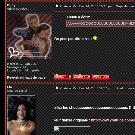
Duby
Posté le: Ven Déc 14, 2007 10:45 pm
Sujet du mes
Administratrice
Célou a écrit:
AAAAAAOOOOOOUUUUUUUUUUUMMMMM pou
On peut pas dire mieux
Inscrit le: 17 Jan 2007
Messages: 412
Localisation: Montpellier
Revenir en haut de page
Flo
Posté le: Ven Déc 14, 2007 11:27 pm
Sujet du mes
lame de cristal
allez les chouuuuuuuuuuuuuuuuuuuuuuuux !!!!!!!!
leur danse originale :
http://www.youtube.com
_________________