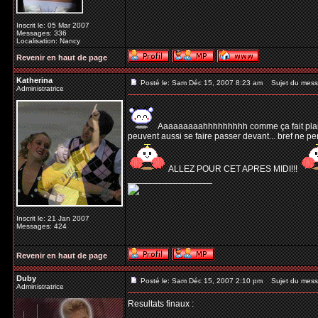
Inscrit le: 05 Mar 2007
Messages: 336
Localisation: Nancy
Revenir en haut de page
Katherina
Posté le: Sam Déc 15, 2007 8:23 am
Sujet du mess
Administratrice
Aaaaaaaaahhhhhhhhh comme ça fait plaisir! 
peuvent aussi se faire passer devant... bref ne p
ALLEZ POUR CET APRES MIDI!!!
_________________
Inscrit le: 21 Jan 2007
Messages: 424
Revenir en haut de page
Duby
Posté le: Sam Déc 15, 2007 2:10 pm
Sujet du mess
Administratrice
Resultats finaux :