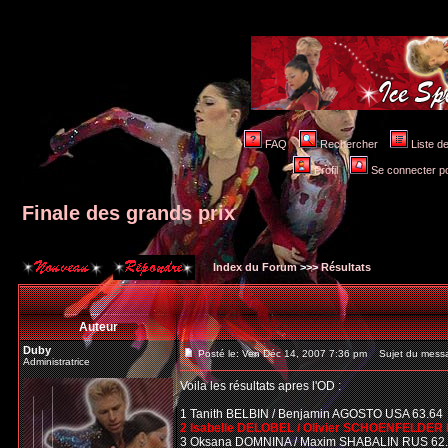
FAQ
Rechercher
Liste 
Profil
Se connecter po
Finale des grands prix
Index du Forum
>>>
Résultats
Auteur
Duby
Posté le: Ven Déc 14, 2007 7:36 pm
Sujet du messag
Administratrice
Voila les résultats apres l'OD :
1 Tanith BELBIN / Benjamin AGOSTO USA 63.64
2 Isabelle DELOBEL / Olivier SCHOENFELDER 
3 Oksana DOMNINA / Maxim SHABALIN RUS 62