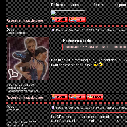
Enfin récapitulons quand même ma pensée pour 
_________________
Revenir en haut de page
Duby
Posté le: Dim Déc 16, 2007 9:05 am
Sujet du mess
Administratrice
Katherina a écrit:
(quoiqu'aux CE y'aura les russes... sont toujou
Bah tu as dit le mot magique ... ce sont des
RUSS
Faut pas chercher plus loin
Inscrit le: 17 Jan 2007
Messages: 412
Localisation: Montpellier
Revenir en haut de page
fredo
Posté le: Dim Déc 16, 2007 9:26 am
Sujet du mess
1ère lame
les CE seront une autre compettion et tout le mond
creusé un écart entre eux et les canadiens sans l
Inscrit le: 12 Nov 2007
Messages: 21