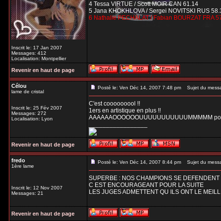
4 Tessa VIRTUE / Scott MOIR CAN 61.14
5 Jana KHOKHLOVA / Sergei NOVITSKI RUS 58.
6 Nathalie PECHALAT / Fabian BOURZAT FRA 5
Inscrit le: 17 Jan 2007
Messages: 412
Localisation: Montpellier
Revenir en haut de page
Célou
Posté le: Ven Déc 14, 2007 7:48 pm
Sujet du mess
lame de cristal
C'est cooooooool !!
Inscrit le: 25 Fév 2007
1ers en artistique en plus !!
Messages: 272
AAAAAAOOOOOOUUUUUUUUUUUMMMMM pour d
Localisation: Lyon
_________________
Revenir en haut de page
fredo
Posté le: Ven Déc 14, 2007 8:44 pm
Sujet du mess
1ère lame
SUPERBE : NOS CHAMPIONS SE DEFENDENT B
C EST ENCOURAGEANT POUR LA SUITE
Inscrit le: 12 Nov 2007
LES JUGES ADMETTENT QU ILS ONT LE MEIL
Messages: 21
Revenir en haut de page