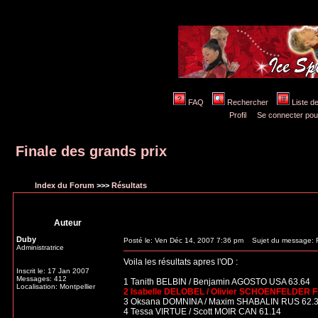
FAQ
Rechercher
Liste 
Profil
Se connecter pou
Finale des grands prix
Index du Forum
>>>
Résultats
Auteur
Duby
Posté le: Ven Déc 14, 2007 7:36 pm
Sujet du message: Fi
Administratrice
Voila les résultats apres l'OD :
Inscrit le: 17 Jan 2007
Messages: 412
1 Tanith BELBIN / Benjamin AGOSTO USA 63.64
Localisation: Montpellier
2 Isabelle DELOBEL / Olivier SCHOENFELDER 
3 Oksana DOMNINA / Maxim SHABALIN RUS 62.
4 Tessa VIRTUE / Scott MOIR CAN 61.14