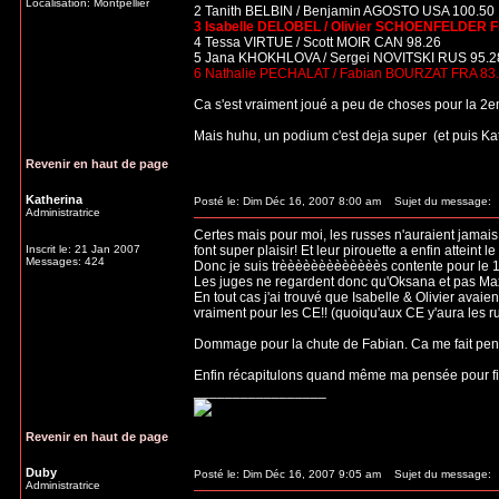
Localisation: Montpellier
2 Tanith BELBIN / Benjamin AGOSTO USA 100.50
3 Isabelle DELOBEL / Olivier SCHOENFELDER F
4 Tessa VIRTUE / Scott MOIR CAN 98.26
5 Jana KHOKHLOVA / Sergei NOVITSKI RUS 95.2
6 Nathalie PECHALAT / Fabian BOURZAT FRA 83
Ca s'est vraiment joué a peu de choses pour la 2
Mais huhu, un podium c'est deja super
(et puis Ka
Revenir en haut de page
Katherina
Posté le: Dim Déc 16, 2007 8:00 am
Sujet du message:
Administratrice
Certes mais pour moi, les russes n'auraient jamais 
Inscrit le: 21 Jan 2007
font super plaisir! Et leur pirouette a enfin atteint 
Messages: 424
Donc je suis trèèèèèèèèèèèèès contente pour le 1er
Les juges ne regardent donc qu'Oksana et pas Max
En tout cas j'ai trouvé que Isabelle & Olivier avaien
vraiment pour les CE!! (quoiqu'aux CE y'aura les rus
Dommage pour la chute de Fabian. Ca me fait penser
Enfin récapitulons quand même ma pensée pour f
_________________
Revenir en haut de page
Duby
Posté le: Dim Déc 16, 2007 9:05 am
Sujet du message:
Administratrice