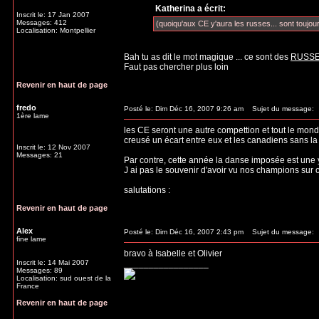
Katherina a écrit:
Inscrit le: 17 Jan 2007
Messages: 412
(quoiqu'aux CE y'aura les russes... sont toujour
Localisation: Montpellier
Bah tu as dit le mot magique ... ce sont des
RUSS
Faut pas chercher plus loin
Revenir en haut de page
fredo
Posté le: Dim Déc 16, 2007 9:26 am
Sujet du message:
1ère lame
les CE seront une autre compettion et tout le monde
creusé un écart entre eux et les canadiens sans la
Inscrit le: 12 Nov 2007
Messages: 21
Par contre, cette année la danse imposée est une
J ai pas le souvenir d'avoir vu nos champions sur c
salutations :
Revenir en haut de page
Alex
Posté le: Dim Déc 16, 2007 2:43 pm
Sujet du message:
fine lame
bravo à Isabelle et Olivier
Inscrit le: 14 Mai 2007
_________________
Messages: 89
Localisation: sud ouest de la
France
Revenir en haut de page