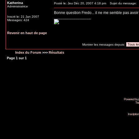
Katherina
Posté le: Jeu Déc 20, 2007 4:18 pm
Sujet du message:
Administratrice
Bonne question Fredo... il ne me semble pas avoir 
Inscrit le: 21 Jan 2007
_________________
Messages: 424
Revenir en haut de page
Montrer les messages depuis:
Index du Forum
>>>
Résultats
Page
1
sur
1
Powered by
Tra
Inscripti