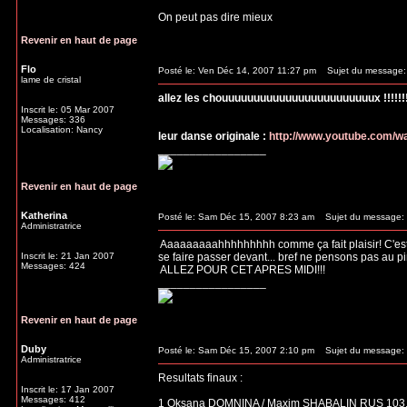
On peut pas dire mieux
Revenir en haut de page
Flo
Posté le: Ven Déc 14, 2007 11:27 pm
Sujet du message:
lame de cristal
allez les chouuuuuuuuuuuuuuuuuuuuuuuux !!!!!!!!!
Inscrit le: 05 Mar 2007
Messages: 336
Localisation: Nancy
leur danse originale :
http://www.youtube.com/
_________________
Revenir en haut de page
Katherina
Posté le: Sam Déc 15, 2007 8:23 am
Sujet du message:
Administratrice
Aaaaaaaaahhhhhhhhh comme ça fait plaisir! C'est tr
Inscrit le: 21 Jan 2007
se faire passer devant... bref ne pensons pas au pi
Messages: 424
ALLEZ POUR CET APRES MIDI!!!
_________________
Revenir en haut de page
Duby
Posté le: Sam Déc 15, 2007 2:10 pm
Sujet du message:
Administratrice
Resultats finaux :
Inscrit le: 17 Jan 2007
Messages: 412
1 Oksana DOMNINA / Maxim SHABALIN RUS 103