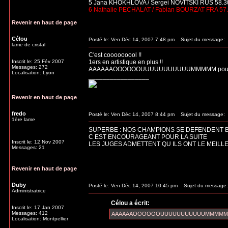
5 Jana KHOKHLOVA / Sergei NOVITSKI RUS 58.3
6 Nathalie PECHALAT / Fabian BOURZAT FRA 57
Revenir en haut de page
Célou
Posté le: Ven Déc 14, 2007 7:48 pm
Sujet du message:
lame de cristal
C'est cooooooool !!
Inscrit le: 25 Fév 2007
1ers en artistique en plus !!
Messages: 272
AAAAAAOOOOOOUUUUUUUUUUUMMMMM pour d
Localisation: Lyon
_________________
Revenir en haut de page
fredo
Posté le: Ven Déc 14, 2007 8:44 pm
Sujet du message:
1ère lame
SUPERBE : NOS CHAMPIONS SE DEFENDENT BI
C EST ENCOURAGEANT POUR LA SUITE
Inscrit le: 12 Nov 2007
LES JUGES ADMETTENT QU ILS ONT LE MEIL
Messages: 21
Revenir en haut de page
Duby
Posté le: Ven Déc 14, 2007 10:45 pm
Sujet du message:
Administratrice
Célou a écrit:
Inscrit le: 17 Jan 2007
Messages: 412
AAAAAAOOOOOOUUUUUUUUUUUMMMMM pour
Localisation: Montpellier