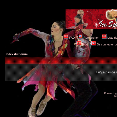
FAQ
Rechercher
Liste 
Profil
Se connecter po
Index du Forum
Il n'y a pas d
Powered by
Tra