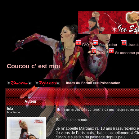
FAQ
Rechercher
Liste 
Profil
Se connecter po
Coucou c' est moi
Index du Forum
>>>
Présentation
Auteur
lula
Posté le: Jeu Déc 20, 2007 5:03 pm
Sujet du messag
fine lame
Salut tout le monde
Je m' appelle Margaux j'ai 13 ans (rassurez-moi je
Je viens de Paris mais j' habite actuellement à C
Sinon je suis fan du patinage depuis peu .