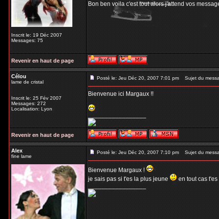
Bon ben voila c'est tout alors j'attend vos messag
Inscrit le: 19 Déc 2007
Messages: 75
Revenir en haut de page
Célou
Posté le: Jeu Déc 20, 2007 7:01 pm
Sujet du mess
lame de cristal
Bienvenue ici Margaux !!
Inscrit le: 25 Fév 2007
Messages: 272
Localisation: Lyon
_________________
Revenir en haut de page
Alex
Posté le: Jeu Déc 20, 2007 7:10 pm
Sujet du mess
fine lame
Bienvenue Margaux !
je sais pas si t'es la plus jeune
en tout cas t'es
_________________