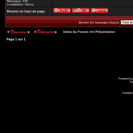
Messages: 336
Localisation: Nancy
Revenir en haut de page
Montrer les messages depuis:
Index du Forum
>>>
Présentation
Page
1
sur
1
Powered by
Tra
Inscripti