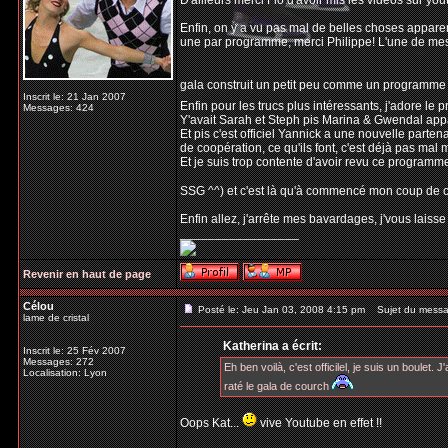
D'ailleurs merci Flo d'avoir mis les vidéos sur y
Enfin, on y a vu pas mal de belles choses apparem
une par programme, merci Philippe! L'une de mes 
gala construit un petit peu comme un programme de
Inscrit le: 21 Jan 2007
Enfin pour les trucs plus intéressants, j'adore l
Messages: 424
Y'avait Sarah et Steph pis Marina & Gwendal appa
Et pis c'est officiel Yannick a une nouvelle parten
de coopération, ce qu'ils font, c'est déjà pas mal
Et je suis trop contente d'avoir revu ce programm
SSG ^^) et c'est là qu'à commencé mon coup de 
Enfin allez, j'arrête mes bavardages, j'vous laiss
_________________
Revenir en haut de page
Célou
Posté le: Jeu Jan 03, 2008 4:15 pm
Sujet du messag
lame de cristal
Katherina a écrit:
Inscrit le: 25 Fév 2007
Messages: 272
Eh ben voilà, c'est officilel, je suis un boulet.
Localisation: Lyon
raté le gala de courch
Oops Kat...
vive Youtube en effet !!