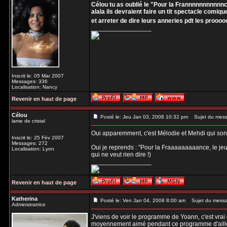
Célou tu as oublié le "Pour la Frannnnnnnnnnnc
alala ils devraient faire un tit spectacle comique
et arreter de dire leurs anneries pdt les proo
_________________
Inscrit le: 05 Mar 2007
Messages: 336
Localisation: Nancy
Revenir en haut de page
Célou
Posté le: Jeu Jan 03, 2008 10:32 pm
Sujet du mess
lame de cristal
Oui apparemment, c'est Mélodie et Mehdi qui sont 
Inscrit le: 25 Fév 2007
Messages: 272
Oui je reprends : "Pour la Fraaaaaaaaance, le jeun
Localisation: Lyon
qui ne veut rien dire !)
_________________
Revenir en haut de page
Katherina
Posté le: Ven Jan 04, 2008 8:00 am
Sujet du mess
Administratrice
J'viens de voir le programme de Yoann, c'est vrai q
moyennement aimé pendant ce programme d'ailleurs