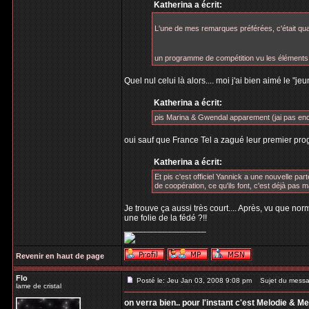
Katherina a écrit:
L'une de mes remarques préférées, c'était qua
un programme de compétition vu les éléments..
Quel nul celui là alors.... moi j'ai bien aimé le "j
Katherina a écrit:
pis Marina & Gwendal apparement (jai pas enc
oui sauf que France Tel a zagué leur premier prog...
Katherina a écrit:
Et pis c'est officiel Yannick a une nouvelle pa
de coopération, ce qu'ils font, c'est déjà pas 
Je trouve ça aussi très court.... Après, vu que n
une folie de la fédé ?!!
_________________
Revenir en haut de page
Flo
Posté le: Jeu Jan 03, 2008 9:08 pm
Sujet du messa
lame de cristal
on verra bien.. pour l'instant c'est Melodie &