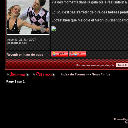
Y'a des moments dans la gala où le réalisateur a tro
Et Flo, c'est pas s'arrêter de dire des bêtises pe
Et c'est bien que Melodie et Medhi puissent parti
_________________
Inscrit le: 21 Jan 2007
Messages: 424
Revenir en haut de page
Montrer les messages depuis:
Index du Forum
>>>
News / Infos
Page
1
sur
1
Powered by
Tra