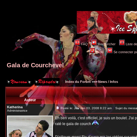
FAQ
Rechercher
Liste 
Profil
Se connecter po
Gala de Courchevel
Index du Forum
>>>
News / Infos
Auteur
Katherina
Posté le: Jeu Jan 03, 2008 8:22 am
Sujet du messag
Administratrice
Eh ben voilà, c'est officilel, je suis un boulet. J'
raté le gala de courch