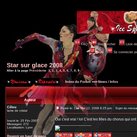
FAQ
Rechercher
Liste 
Profil
Se connecter po
Star sur glace 2008
Aller à la page
Précédente
1
,
2
,
3
,
4
,
5
,
6
,
7
,
8
,
9
Index du Forum
>>>
News / Infos
Auteur
Célou
Posté le: Lun Mai 12, 2008 8:25 pm
Sujet du messa
lame de cristal
Oui c'est vrai ! lol C'est les filles du chorus qui o
Inscrit le: 25 Fév 2007
_________________
Messages: 272
Localisation: Lyon
Revenir en haut de page