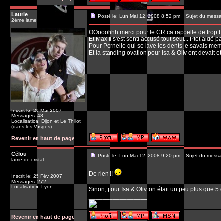
Laurie
Posté le: Lun Mai 12, 2008 8:52 pm
Sujet du messa
2ème lame
OOooohhh merci pour le CR ca rappelle de trop bon
Et Max il s'est senti accusé tout seul... Ptet aidé
Pour Pernelle qui se lave les dents je savais mem
Et la standing ovation pour Isa & Oliv ont devait
Inscrit le: 29 Mai 2007
Messages: 48
Localisation: Dijon et Le Thillot
(dans les Vosges)
Revenir en haut de page
Célou
Posté le: Lun Mai 12, 2008 9:20 pm
Sujet du messa
lame de cristal
De rien !!
Inscrit le: 25 Fév 2007
Messages: 272
Localisation: Lyon
Sinon, pour Isa & Oliv, on était un peu plus que 5
_________________
Revenir en haut de page