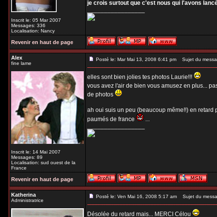
je crois surtout que c'est nous qui l'avons lancé
_________________
Inscrit le: 05 Mar 2007
Messages: 336
Localisation: Nancy
Revenir en haut de page
Alex
Posté le: Mar Mai 13, 2008 6:41 pm
Sujet du messa
fine lame
elles sont bien jolies tes photos Laurie!!!
vous avez l'air de bien vous amusez en plus... pa
de photos
ah oui suis un peu (beaucoup même!!) en retard 
paumés de france
...
_________________
Inscrit le: 14 Mai 2007
Messages: 89
Localisation: sud ouest de la
France
Revenir en haut de page
Katherina
Posté le: Ven Mai 16, 2008 5:17 am
Sujet du messa
Administratrice
Désolée du retard mais... MERCI Célou