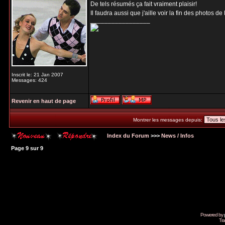
De tels résumés ça fait vraiment plaisir!
Il faudra aussi que j'aille voir la fin des photos d
_________________
Inscrit le: 21 Jan 2007
Messages: 424
Revenir en haut de page
Montrer les messages depuis:
Index du Forum
>>>
News / Infos
Page
9
sur
9
Powered by
Tra