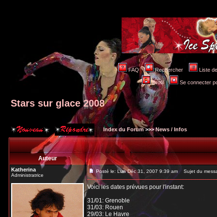
FAQ
Rechercher
Liste 
Profil
Se connecter po
Stars sur glace 2008
Index du Forum
>>>
News / Infos
Auteur
Katherina
Posté le: Lun Déc 31, 2007 9:39 am
Sujet du messag
Administratrice
Voici les dates prévues pour l'instant:
31/01: Grenoble
31/03: Rouen
29/03: Le Havre