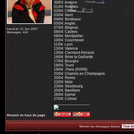
30/03: Amiens
01/04: Rennes
02/04: Cholet
03/04: Niort
04/04: Bordeaux
05/04: Anglet
07/04: Blagnac
Inscrit le: 21 Jan 2007
08/04: Castres
Messages: 424
09/04: Montpellier
10/04: Courchevel
11/04: Lyon
13/04: Valence
15/04: Clermont-Ferrand
16/04: Brive la Gaillarde
17/04: Bourges
18/04: Tours
19/04 : Paris (POPB)
20/04: Chalons en Champagne
20/04: Reims
22/04: Metz
23/04: Strasbourg
25/04: Bavilliers
26/04: Epinal
27/04: Colmar
_________________
Revenir en haut de page
Montrer les messages depuis: