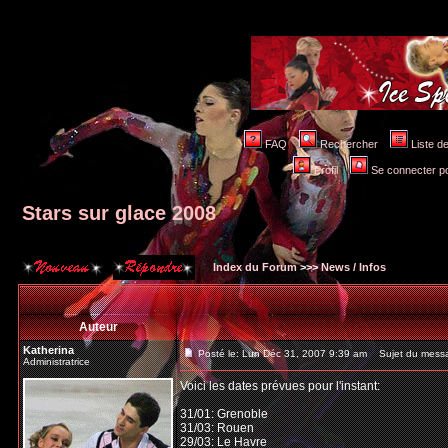
FAQ
Rechercher
Liste 
Profil
Se connecter po
Stars sur glace 2008
Index du Forum
>>>
News / Infos
Auteur
Katherina
Posté le: Lun Déc 31, 2007 9:39 am
Sujet du messag
Administratrice
Voici les dates prévues pour l'instant:
31/01: Grenoble
31/03: Rouen
29/03: Le Havre