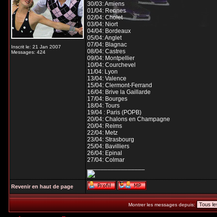
30/03: Amiens
01/04: Rennes
02/04: Cholet
03/04: Niort
04/04: Bordeaux
05/04: Anglet
07/04: Blagnac
Inscrit le: 21 Jan 2007
08/04: Castres
Messages: 424
09/04: Montpellier
10/04: Courchevel
11/04: Lyon
13/04: Valence
15/04: Clermont-Ferrand
16/04: Brive la Gaillarde
17/04: Bourges
18/04: Tours
19/04 : Paris (POPB)
20/04: Chalons en Champagne
20/04: Reims
22/04: Metz
23/04: Strasbourg
25/04: Bavilliers
26/04: Epinal
27/04: Colmar
_________________
Revenir en haut de page
Montrer les messages depuis: