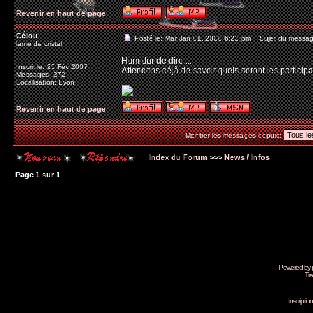
Revenir en haut de page
Célou
Posté le: Mar Jan 01, 2008 6:23 pm
Sujet du messag
lame de cristal
Hum dur de dire....
Inscrit le: 25 Fév 2007
Attendons déjà de savoir quels seront les participa
Messages: 272
_________________
Localisation: Lyon
Revenir en haut de page
Montrer les messages depuis:
Index du Forum
>>>
News / Infos
Page
1
sur
1
Powered by
Tra
Inscripti