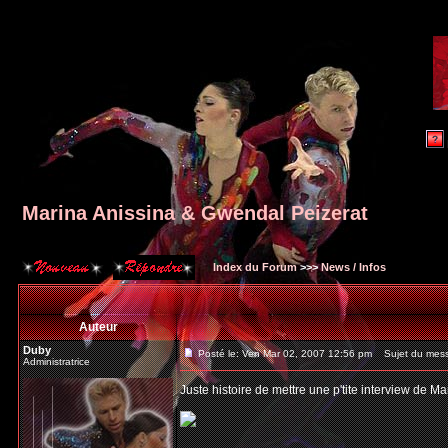
Marina Anissina & Gwendal Peizerat
Index du Forum
>>>
News / Infos
Auteur
Duby
Posté le: Ven Mar 02, 2007 12:56 pm
Sujet du messa
Administratrice
Juste histoire de mettre une p'tite interview de M