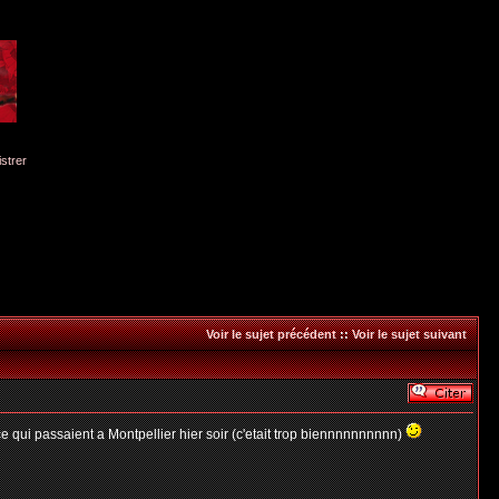
istrer
Voir le sujet précédent
::
Voir le sujet suivant
ace qui passaient a Montpellier hier soir (c'etait trop biennnnnnnnnn)