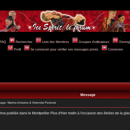
FAQ
Rechercher
Liste des Membres
Groupes d'utilisateurs
S'enreg
Profil
Se connecter pour vérifier ses messages privés
Connexion
Message
ge: Marina Anissina & Gwendal Peizerat
arina publiée dans le Montpellier Plus d'hier matin à l'occasion des étoiles de la gl