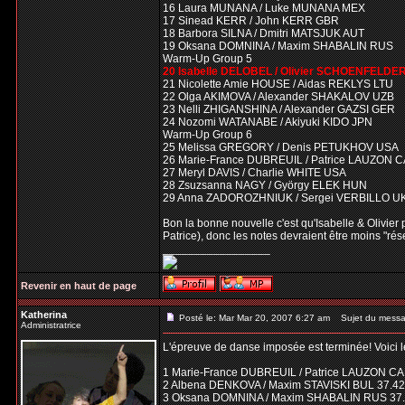
16 Laura MUNANA / Luke MUNANA MEX
17 Sinead KERR / John KERR GBR
18 Barbora SILNA / Dmitri MATSJUK AUT
19 Oksana DOMNINA / Maxim SHABALIN RUS
Warm-Up Group 5
20 Isabelle DELOBEL / Olivier SCHOENFELDE
21 Nicolette Amie HOUSE / Aidas REKLYS LTU
22 Olga AKIMOVA / Alexander SHAKALOV UZB
23 Nelli ZHIGANSHINA / Alexander GAZSI GER
24 Nozomi WATANABE / Akiyuki KIDO JPN
Warm-Up Group 6
25 Melissa GREGORY / Denis PETUKHOV USA
26 Marie-France DUBREUIL / Patrice LAUZON 
27 Meryl DAVIS / Charlie WHITE USA
28 Zsuzsanna NAGY / György ELEK HUN
29 Anna ZADOROZHNIUK / Sergei VERBILLO U
Bon la bonne nouvelle c'est qu'Isabelle & Olivier 
Patrice), donc les notes devraient être moins "rés
_________________
Revenir en haut de page
Katherina
Posté le: Mar Mar 20, 2007 6:27 am
Sujet du messa
Administratrice
L'épreuve de danse imposée est terminée! Voici le
1 Marie-France DUBREUIL / Patrice LAUZON CA
2 Albena DENKOVA / Maxim STAVISKI BUL 37.42
3 Oksana DOMNINA / Maxim SHABALIN RUS 37