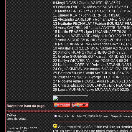
8 Meryl DAVIS / Charlie WHITE USA 86.97
9 Federica FAIELLA / Massimo SCALI ITA 86.61
10 Melissa GREGORY / Denis PETUKHOV USA 8
11 Sinead KERR / John KERR GBR 83.60
12 Alexandra ZARETSKI / Roman ZARETSKI ISR
13 Nathalie PECHALAT / Fabian BOURZAT FRA
14 Anna CAPPELLINI / Luca LANOTTE ITA 76.51
15 Kristin FRASER / Igor LUKANIN AZE 76.20
16 Nozomi WATANABE / Akiyuki KIDO JPN 75.73
17 Anna ZADOROZHNIUK / Sergei VERBILLO U
18 Nelli ZHIGANSHINA / Alexander GAZSI GER 7
19 Anastasia GREBENKINA / Vazgen AZROJAN 
20 Xintong HUANG / Xun ZHENG CHN 69.52
21 Grethe GRUENBERG / Kristian RAND EST 68
22 Kaitlyn WEAVER / Andrew POJE CAN 68.34
23 Katherine COPELY / Deividas STAGNIUNAS L
24 Olga AKIMOVA / Alexander SHAKALOV UZB 6
25 Barbora SILNA / Dmitri MATSJUK AUT 64.35
26 Zsuzsanna NAGY / György ELEK HUN 55.38
27 Nicolette Amie HOUSE / Aidas REKLYS LTU 5
28 Christa-Elizabeth GOULAKOS / Eric NEUM
29 Laura MUNANA / Luke MUNANA MEX 52.35
_________________
Revenir en haut de page
Célou
Posté le: Jeu Mar 22, 2007 8:08 am
Sujet du messa
lame de cristal
Apparemment, la déduction est due au dernier po
Inscrit le: 25 Fév 2007
Pfff, en effet, il n'y a pas de juges français, mais
Messages: 272