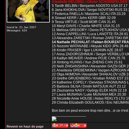
4 Isabelle DELOBEL / Olivier SCHOENFELDER 
5 Tanith BELBIN / Benjamin AGOSTO USA 37.17
6 Jana KHOKHLOVA / Sergei NOVITSKI RUS 33.
7 Federica FAIELLA / Massimo SCALI ITA 33.29
8 Sinead KERR / John KERR GBR 32.09
9 Tessa VIRTUE / Scott MOIR CAN 31.45
10 Meryl DAVIS / Charlie WHITE USA 31.15
Inscrit le: 21 Jan 2007
11 Melissa GREGORY / Denis PETUKHOV USA 3
Messages: 424
12 Anna CAPPELLINI / Luca LANOTTE ITA 28.91
13 Alexandra ZARETSKI / Roman ZARETSKI ISR
14 Nathalie PECHALAT / Fabian BOURZAT FRA
15 Nozomi WATANABE / Akiyuki KIDO JPN 28.46
16 Kristin FRASER / Igor LUKANIN AZE 28.07
17 Anna ZADOROZHNIUK / Sergei VERBILLO U
18 Kaitlyn WEAVER / Andrew POJE CAN 25.76
19 Xintong HUANG / Xun ZHENG CHN 25.61
20 Nelli ZHIGANSHINA / Alexander GAZSI GER 2
21 Anastasia GREBENKINA / Vazgen AZROJAN 
22 Olga AKIMOVA / Alexander SHAKALOV UZB 2
23 Grethe GRUENBERG / Kristian RAND EST 23
24 Katherine COPELY / Deividas STAGNIUNAS L
25 Barbora SILNA / Dmitri MATSJUK AUT 23.12
26 Zsuzsanna NAGY / György ELEK HUN 22.19
27 Laura MUNANA / Luke MUNANA MEX 20.30
28 Nicolette Amie HOUSE / Aidas REKLYS LTU 1
29 Christa-Elizabeth GOULAKOS / Eric NEUM
Bon ben on peut encore trop rien dire...si ce n'es
_________________
Revenir en haut de page