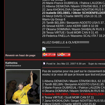
20 Marie-France DUBREUIL / Patrice LAUZON C
21 Albena DENKOVA / Maxim STAVISKI BUL 2 37
22 Jana KHOKHLOVA / Sergei NOVITSKI RUS 6 
23 Isabelle DELOBEL / Olivier SCHOENFELDER
24 Meryl DAVIS / Charlie WHITE USA 10 31.15
Warm-Up Group 6
25 Tanith BELBIN / Benjamin AGOSTO USA 5 37.
26 Sinead KERR / John KERR GBR 8 32.09
27 Oksana DOMNINA / Maxim SHABALIN RUS 3 
28 Tessa VIRTUE / Scott MOIR CAN 9 31.45
29 Federica FAIELLA / Massimo SCALI ITA 7 33.2
ALLEZ ISABELLE & OLIVIER!!!!!!!!!!!!!!
_________________
Revenir en haut de page
Katherina
Posté le: Jeu Mar 22, 2007 6:39 am
Sujet du messa
Administratrice
Pas de surprise pour ma part sur le classement de
voulez si je vous dit que je trouve que tout est j
1 Albena DENKOVA / Maxim STAVISKI BUL 62.10
2 Tanith BELBIN / Benjamin AGOSTO USA 61.85
3 Marie-France DUBREUIL / Patrice LAUZON CA
4 Oksana DOMNINA / Maxim SHABALIN RUS 60
5 Isabelle DELOBEL / Olivier SCHOENFELDER 
6 Tessa VIRTUE / Scott MOIR CAN 57.11
7 Jana KHOKHLOVA / Sergei NOVITSKI RUS 55.
8 Meryl DAVIS / Charlie WHITE USA 55.82