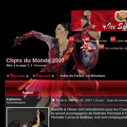
FAQ
Rechercher
Liste 
Profil
Se connecter po
Chpts du Monde 2007
Aller à la page
1
,
2
Suivante
Index du Forum
>>>
Résultats
Auteur
Katherina
Posté le: Dim Fév 25, 2007 1:31 pm
Sujet du messa
Administratrice
Isabelle & Olivier sont sélectionnés pour les C
Ils seront accompagnés de Nathalie Péchalat & F
Pernelle Carron & Matthieu Jost sont remplaçants