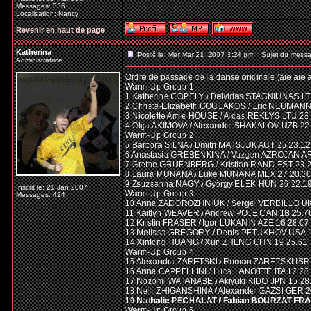
Messages: 336
Localisation: Nancy
Revenir en haut de page
Katherina
Posté le: Mer Mar 21, 2007 3:24 pm
Sujet du messa
Administratrice
Ordre de passage de la danse originale (aïe aïe a
Warm-Up Group 1
1 Katherine COPELY / Deividas STAGNIUNAS LT
2 Christa-Elizabeth GOULAKOS / Eric NEUMA
3 Nicolette Amie HOUSE / Aidas REKLYS LTU 28
4 Olga AKIMOVA / Alexander SHAKALOV UZB 22
Warm-Up Group 2
5 Barbora SILNA / Dmitri MATSJUK AUT 25 23.12
6 Anastasia GREBENKINA / Vazgen AZROJAN A
7 Grethe GRUENBERG / Kristian RAND EST 23 
8 Laura MUNANA / Luke MUNANA MEX 27 20.30
9 Zsuzsanna NAGY / György ELEK HUN 26 22.1
Inscrit le: 21 Jan 2007
Warm-Up Group 3
Messages: 424
10 Anna ZADOROZHNIUK / Sergei VERBILLO UK
11 Kaitlyn WEAVER / Andrew POJE CAN 18 25.7
12 Kristin FRASER / Igor LUKANIN AZE 16 28.07
13 Melissa GREGORY / Denis PETUKHOV USA 1
14 Xintong HUANG / Xun ZHENG CHN 19 25.61
Warm-Up Group 4
15 Alexandra ZARETSKI / Roman ZARETSKI ISR 
16 Anna CAPPELLINI / Luca LANOTTE ITA 12 28
17 Nozomi WATANABE / Akiyuki KIDO JPN 15 28
18 Nelli ZHIGANSHINA / Alexander GAZSI GER 2
19 Nathalie PECHALAT / Fabian BOURZAT FRA 
Warm-Up Group 5