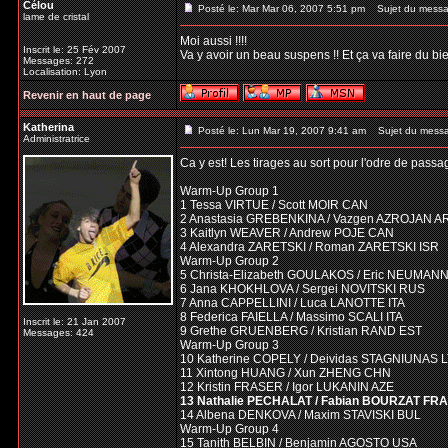
Célou
Posté le: Mar Mar 06, 2007 5:51 pm
Sujet du messa
lame de cristal
Moi aussi !!!!
Inscrit le: 25 Fév 2007
Va y avoir un beau suspens !! Et ça va faire du bi
Messages: 272
Localisation: Lyon
Revenir en haut de page
Katherina
Posté le: Lun Mar 19, 2007 9:41 am
Sujet du mess
Administratrice
Ca y est! Les tirages au sort pour l'odre de pass
Warm-Up Group 1
1 Tessa VIRTUE / Scott MOIR CAN
2 Anastasia GREBENKINA / Vazgen AZROJAN A
3 Kaitlyn WEAVER / Andrew POJE CAN
4 Alexandra ZARETSKI / Roman ZARETSKI ISR
Warm-Up Group 2
5 Christa-Elizabeth GOULAKOS / Eric NEUMA
6 Jana KHOKHLOVA / Sergei NOVITSKI RUS
7 Anna CAPPELLINI / Luca LANOTTE ITA
8 Federica FAIELLA / Massimo SCALI ITA
Inscrit le: 21 Jan 2007
9 Grethe GRUENBERG / Kristian RAND EST
Messages: 424
Warm-Up Group 3
10 Katherine COPELY / Deividas STAGNIUNAS 
11 Xintong HUANG / Xun ZHENG CHN
12 Kristin FRASER / Igor LUKANIN AZE
13 Nathalie PECHALAT / Fabian BOURZAT FRA
14 Albena DENKOVA / Maxim STAVISKI BUL
Warm-Up Group 4
15 Tanith BELBIN / Benjamin AGOSTO USA