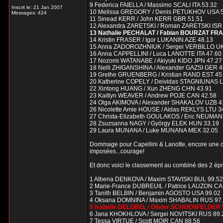
9 Federica FAIELLA / Massimo SCALI ITA 53.32
Inscrit le: 21 Jan 2007
10 Melissa GREGORY / Denis PETUKHOV USA 5
Messages: 424
11 Sinead KERR / John KERR GBR 51.51
12 Alexandra ZARETSKI / Roman ZARETSKI ISR 
13 Nathalie PECHALAT / Fabian BOURZAT FRA
14 Kristin FRASER / Igor LUKANIN AZE 48.13
15 Anna ZADOROZHNIUK / Sergei VERBILLO U
16 Anna CAPPELLINI / Luca LANOTTE ITA 47.60
17 Nozomi WATANABE / Akiyuki KIDO JPN 47.27
18 Nelli ZHIGANSHINA / Alexander GAZSI GER 4
19 Grethe GRUENBERG / Kristian RAND EST 45
20 Katherine COPELY / Deividas STAGNIUNAS 
22 Xintong HUANG / Xun ZHENG CHN 43.91
23 Kaitlyn WEAVER / Andrew POJE CAN 42.58
24 Olga AKIMOVA / Alexander SHAKALOV UZB 41
26 Nicolette Amie HOUSE / Aidas REKLYS LTU 3
27 Christa-Elizabeth GOULAKOS / Eric NEUM
28 Zsuzsanna NAGY / György ELEK HUN 33.19
29 Laura MUNANA / Luke MUNANA MEX 32.05
Dommage pour Capellini & Lanotte, encore une ch
imposées...courage!
Et donc voici le classement au combiné des 2 ép
1 Albena DENKOVA / Maxim STAVISKI BUL 99.52
2 Marie-France DUBREUIL / Patrice LAUZON CA
3 Tanith BELBIN / Benjamin AGOSTO USA 99.02
4 Oksana DOMNINA / Maxim SHABALIN RUS 97
5 Isabelle DELOBEL / Olivier SCHOENFELDER 
6 Jana KHOKHLOVA / Sergei NOVITSKI RUS 89.
7 Tessa VIRTUE / Scott MOIR CAN 88.56