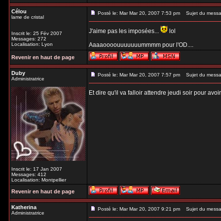
Célou
Posté le: Mar Mar 20, 2007 7:53 pm
Sujet du messa
lame de cristal
J'aime pas les imposées...
lol
Inscrit le: 25 Fév 2007
Messages: 272
Localisation: Lyon
Aaaaoooouuuuuuummmm pour l'OD....
Revenir en haut de page
Duby
Posté le: Mar Mar 20, 2007 7:57 pm
Sujet du messa
Administratrice
Et dire qu'il va falloir attendre jeudi soir pour avo
Inscrit le: 17 Jan 2007
Messages: 412
Localisation: Montpellier
Revenir en haut de page
Katherina
Posté le: Mar Mar 20, 2007 9:21 pm
Sujet du messa
Administratrice