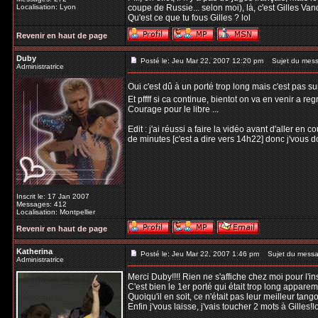
Localisation: Lyon
coupe de Russie... selon moi), là, c'est Gilles Va
Qu'est ce que tu fous Gilles ? lol
Revenir en haut de page
Duby
Posté le: Jeu Mar 22, 2007 12:20 pm
Sujet du mess
Administratrice
Oui c'est dû à un porté trop long mais c'est pas s
Et pffff si ca continue, bientot on va en venir a re
Courage pour le libre ...
Edit : j'ai réussi a faire la vidéo avant d'aller en
de minutes [c'est a dire vers 14h22] donc j'vous donn
Inscrit le: 17 Jan 2007
Messages: 412
Localisation: Montpellier
Revenir en haut de page
Katherina
Posté le: Jeu Mar 22, 2007 1:46 pm
Sujet du messa
Administratrice
Merci Duby!!!! Rien ne s'affiche chez moi pour l'in
C'est bien le 1er porté qui était trop long appareme
Quoiqu'il en soit, ce n'était pas leur meilleur tang
Enfin j'vous laisse, j'vais toucher 2 mots à Gilles!l
_________________