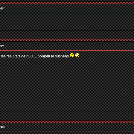
ge:
ge:
ir les résultats de l'OD ... bonjour le suspens
ge: