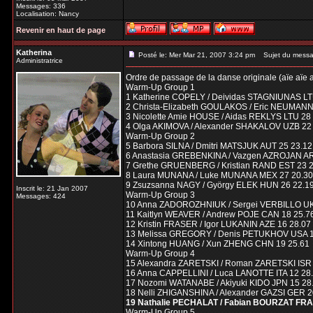
Messages: 336
Localisation: Nancy
Revenir en haut de page
Katherina
Posté le: Mer Mar 21, 2007 3:24 pm
Sujet du messa
Administratrice
Ordre de passage de la danse originale (aïe aïe a
Warm-Up Group 1
1 Katherine COPELY / Deividas STAGNIUNAS LT
2 Christa-Elizabeth GOULAKOS / Eric NEUMA
3 Nicolette Amie HOUSE / Aidas REKLYS LTU 28
4 Olga AKIMOVA / Alexander SHAKALOV UZB 22
Warm-Up Group 2
5 Barbora SILNA / Dmitri MATSJUK AUT 25 23.12
6 Anastasia GREBENKINA / Vazgen AZROJAN A
7 Grethe GRUENBERG / Kristian RAND EST 23 
8 Laura MUNANA / Luke MUNANA MEX 27 20.30
9 Zsuzsanna NAGY / György ELEK HUN 26 22.1
Inscrit le: 21 Jan 2007
Warm-Up Group 3
Messages: 424
10 Anna ZADOROZHNIUK / Sergei VERBILLO UK
11 Kaitlyn WEAVER / Andrew POJE CAN 18 25.7
12 Kristin FRASER / Igor LUKANIN AZE 16 28.07
13 Melissa GREGORY / Denis PETUKHOV USA 1
14 Xintong HUANG / Xun ZHENG CHN 19 25.61
Warm-Up Group 4
15 Alexandra ZARETSKI / Roman ZARETSKI ISR 
16 Anna CAPPELLINI / Luca LANOTTE ITA 12 28
17 Nozomi WATANABE / Akiyuki KIDO JPN 15 28
18 Nelli ZHIGANSHINA / Alexander GAZSI GER 2
19 Nathalie PECHALAT / Fabian BOURZAT FRA 
Warm-Up Group 5