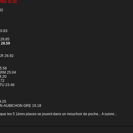
FRA 37.20
32
0.83
 28.85
 28.59
KR 26.92
5.56
ARM 25.04
4.20
.72
TU 23.46
9.25
ANN-AUBICHON GRE 19.18
t que les 5 1ères places se jouent dans un mouchoir de poche... A suivre...