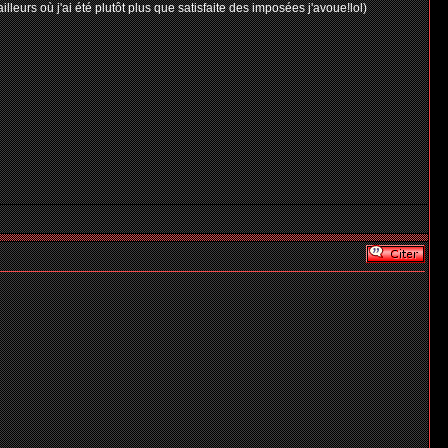
leurs où j'ai été plutôt plus que satisfaite des imposées j'avoue!lol)