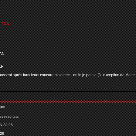
R FRA
CAN
KR
passent après tous leurs concurrents directs, enfin je pense (à l'exception de Mari
ge:
s résultats:
N 38.96
.29