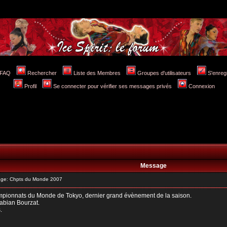
FAQ
Rechercher
Liste des Membres
Groupes d'utilisateurs
S'enreg
Profil
Se connecter pour vérifier ses messages privés
Connexion
Message
ge: Chpts du Monde 2007
hampionnats du Monde de Tokyo, dernier grand évènement de la saison.
abian Bourzat.
.