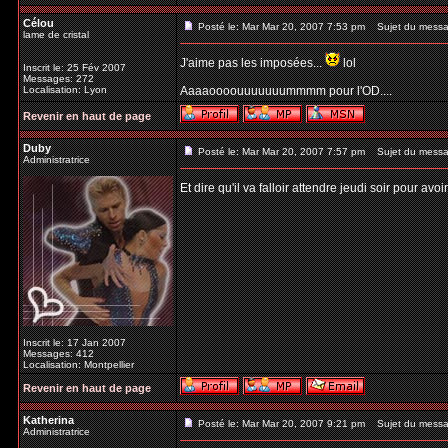
Célou
Posté le: Mar Mar 20, 2007 7:53 pm
Sujet du messa
lame de cristal
J'aime pas les imposées...
lol
Inscrit le: 25 Fév 2007
Messages: 272
Localisation: Lyon
Aaaaoooouuuuuuummmm pour l'OD....
Revenir en haut de page
Duby
Posté le: Mar Mar 20, 2007 7:57 pm
Sujet du messa
Administratrice
Et dire qu'il va falloir attendre jeudi soir pour avo
Inscrit le: 17 Jan 2007
Messages: 412
Localisation: Montpellier
Revenir en haut de page
Katherina
Posté le: Mar Mar 20, 2007 9:21 pm
Sujet du messa
Administratrice