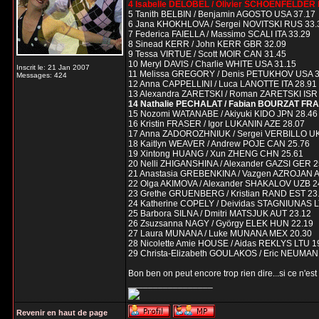
4 Isabelle DELOBEL / Olivier SCHOENFELDER 
5 Tanith BELBIN / Benjamin AGOSTO USA 37.17
6 Jana KHOKHLOVA / Sergei NOVITSKI RUS 33.
7 Federica FAIELLA / Massimo SCALI ITA 33.29
8 Sinead KERR / John KERR GBR 32.09
9 Tessa VIRTUE / Scott MOIR CAN 31.45
10 Meryl DAVIS / Charlie WHITE USA 31.15
Inscrit le: 21 Jan 2007
11 Melissa GREGORY / Denis PETUKHOV USA 3
Messages: 424
12 Anna CAPPELLINI / Luca LANOTTE ITA 28.91
13 Alexandra ZARETSKI / Roman ZARETSKI ISR
14 Nathalie PECHALAT / Fabian BOURZAT FRA
15 Nozomi WATANABE / Akiyuki KIDO JPN 28.46
16 Kristin FRASER / Igor LUKANIN AZE 28.07
17 Anna ZADOROZHNIUK / Sergei VERBILLO U
18 Kaitlyn WEAVER / Andrew POJE CAN 25.76
19 Xintong HUANG / Xun ZHENG CHN 25.61
20 Nelli ZHIGANSHINA / Alexander GAZSI GER 2
21 Anastasia GREBENKINA / Vazgen AZROJAN 
22 Olga AKIMOVA / Alexander SHAKALOV UZB 2
23 Grethe GRUENBERG / Kristian RAND EST 23
24 Katherine COPELY / Deividas STAGNIUNAS L
25 Barbora SILNA / Dmitri MATSJUK AUT 23.12
26 Zsuzsanna NAGY / György ELEK HUN 22.19
27 Laura MUNANA / Luke MUNANA MEX 20.30
28 Nicolette Amie HOUSE / Aidas REKLYS LTU 1
29 Christa-Elizabeth GOULAKOS / Eric NEUM
Bon ben on peut encore trop rien dire...si ce n'es
_________________
Revenir en haut de page