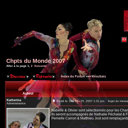
Chpts du Monde 2007
Aller à la page
1
,
2
Suivante
Index du Forum
>>>
Résultats
Auteur
Katherina
Posté le: Dim Fév 25, 2007 1:31 pm
Sujet du messa
Administratrice
Isabelle & Olivier sont sélectionnés pour les C
Ils seront accompagnés de Nathalie Péchalat & F
Pernelle Carron & Matthieu Jost sont remplaçants