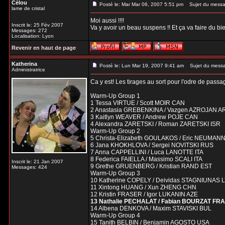
Célou
Posté le: Mar Mar 06, 2007 5:51 pm
Sujet du messa
lame de cristal
Moi aussi !!!!
Inscrit le: 25 Fév 2007
Va y avoir un beau suspens !! Et ça va faire du bi
Messages: 272
Localisation: Lyon
Revenir en haut de page
Katherina
Posté le: Lun Mar 19, 2007 9:41 am
Sujet du mess
Administratrice
Ca y est! Les tirages au sort pour l'odre de pass
Warm-Up Group 1
1 Tessa VIRTUE / Scott MOIR CAN
2 Anastasia GREBENKINA / Vazgen AZROJAN A
3 Kaitlyn WEAVER / Andrew POJE CAN
4 Alexandra ZARETSKI / Roman ZARETSKI ISR
Warm-Up Group 2
5 Christa-Elizabeth GOULAKOS / Eric NEUMA
6 Jana KHOKHLOVA / Sergei NOVITSKI RUS
7 Anna CAPPELLINI / Luca LANOTTE ITA
8 Federica FAIELLA / Massimo SCALI ITA
Inscrit le: 21 Jan 2007
9 Grethe GRUENBERG / Kristian RAND EST
Messages: 424
Warm-Up Group 3
10 Katherine COPELY / Deividas STAGNIUNAS 
11 Xintong HUANG / Xun ZHENG CHN
12 Kristin FRASER / Igor LUKANIN AZE
13 Nathalie PECHALAT / Fabian BOURZAT FRA
14 Albena DENKOVA / Maxim STAVISKI BUL
Warm-Up Group 4
15 Tanith BELBIN / Benjamin AGOSTO USA