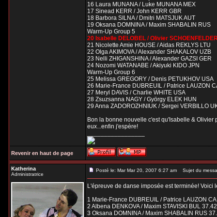
16 Laura MUNANA / Luke MUNANA MEX
17 Sinead KERR / John KERR GBR
18 Barbora SILNA / Dmitri MATSJUK AUT
19 Oksana DOMNINA / Maxim SHABALIN RUS
Warm-Up Group 5
20 Isabelle DELOBEL / Olivier SCHOENFELDE
21 Nicolette Amie HOUSE / Aidas REKLYS LTU
22 Olga AKIMOVA / Alexander SHAKALOV UZB
23 Nelli ZHIGANSHINA / Alexander GAZSI GER
24 Nozomi WATANABE / Akiyuki KIDO JPN
Warm-Up Group 6
25 Melissa GREGORY / Denis PETUKHOV USA
26 Marie-France DUBREUIL / Patrice LAUZON 
27 Meryl DAVIS / Charlie WHITE USA
28 Zsuzsanna NAGY / György ELEK HUN
29 Anna ZADOROZHNIUK / Sergei VERBILLO U
Bon la bonne nouvelle c'est qu'Isabelle & Olivier 
eux...enfin j'espère!
_________________
Revenir en haut de page
Katherina
Posté le: Mar Mar 20, 2007 6:27 am
Sujet du messa
Administratrice
L'épreuve de danse imposée est terminée! Voici le
1 Marie-France DUBREUIL / Patrice LAUZON CA
2 Albena DENKOVA / Maxim STAVISKI BUL 37.42
3 Oksana DOMNINA / Maxim SHABALIN RUS 37