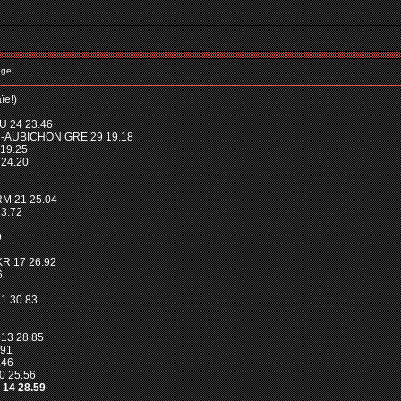
ge:
ïe!)
U 24 23.46
NN-AUBICHON GRE 29 19.18
 19.25
 24.20
RM 21 25.04
23.72
9
R 17 26.92
6
1 30.83
13 28.85
.91
.46
0 25.56
14 28.59