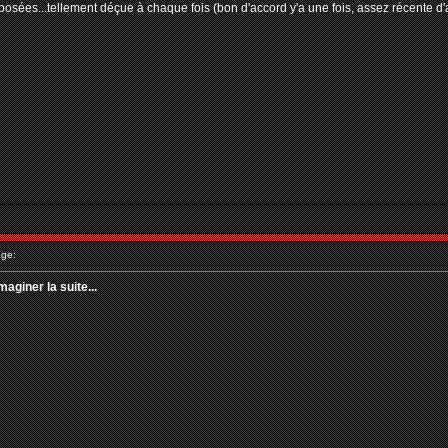
osées...tellement déçue à chaque fois (bon d'accord y'a une fois, assez récente d'ail
ge:
maginer la suite...