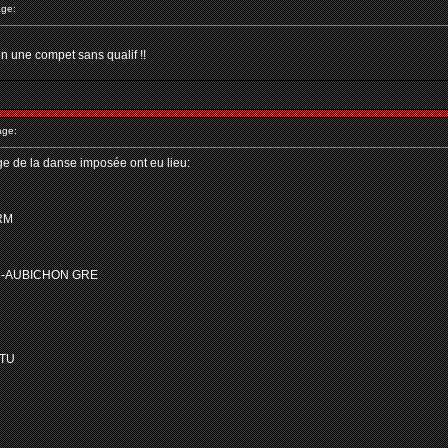
ge:
en une compet sans qualif !!
age:
age de la danse imposée ont eu lieu:
RM
NN-AUBICHON GRE
LTU