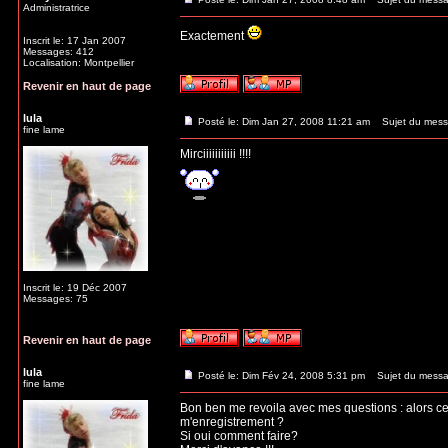
Administratrice
Exactement
Inscrit le: 17 Jan 2007
Messages: 412
Localisation: Montpellier
Revenir en haut de page
lula
Posté le: Dim Jan 27, 2008 11:21 am
Sujet du mess
fine lame
Mirciiiiiiiiiii !!!!
Inscrit le: 19 Déc 2007
Messages: 75
Revenir en haut de page
lula
Posté le: Dim Fév 24, 2008 5:31 pm
Sujet du messa
fine lame
Bon ben me revoila avec mes questions : alors cett
m'enregistrement ?
Si oui comment faire?