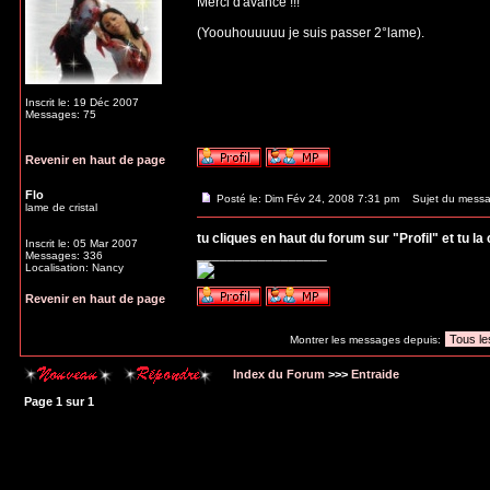
Merci d'avance !!!
(Yoouhouuuuu je suis passer 2°lame).
Inscrit le: 19 Déc 2007
Messages: 75
Revenir en haut de page
Flo
Posté le: Dim Fév 24, 2008 7:31 pm
Sujet du messa
lame de cristal
tu cliques en haut du forum sur "Profil" et tu l
Inscrit le: 05 Mar 2007
_________________
Messages: 336
Localisation: Nancy
Revenir en haut de page
Montrer les messages depuis:
Index du Forum
>>>
Entraide
Page
1
sur
1