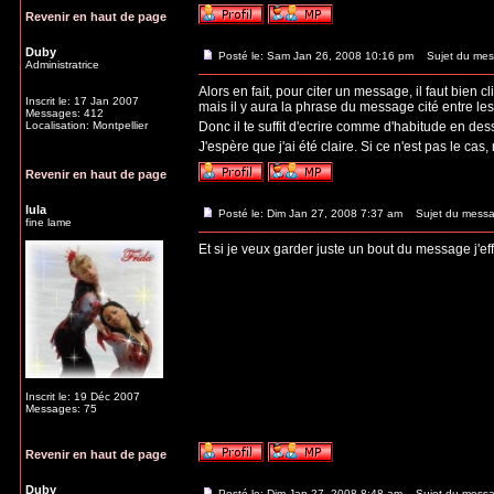
Revenir en haut de page
Duby
Posté le: Sam Jan 26, 2008 10:16 pm
Sujet du mes
Administratrice
Alors en fait, pour citer un message, il faut bien
Inscrit le: 17 Jan 2007
mais il y aura la phrase du message cité entre les b
Messages: 412
Localisation: Montpellier
Donc il te suffit d'ecrire comme d'habitude en dess
J'espère que j'ai été claire. Si ce n'est pas le cas
Revenir en haut de page
lula
Posté le: Dim Jan 27, 2008 7:37 am
Sujet du messa
fine lame
Et si je veux garder juste un bout du message j'ef
Inscrit le: 19 Déc 2007
Messages: 75
Revenir en haut de page
Duby
Posté le: Dim Jan 27, 2008 8:48 am
Sujet du messa