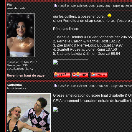
Flo
Posté le: Dim Déc 09, 2007 12:52 am
Sujet du mes
lame de cristal
oui les cuillers, a bosser encore..!
sinon Pernelle a un strap sous un bras.. j'espere 
Résultats finaux :
1. Isabelle Delobel & Olivier Schoenfelder 206.55
2. Pernelle Carron & Matthieu Jost 182.72
3. Zoé Blanc & Pierre-Loup Bouquet 149.97
4. Scarlett Rouzet & Lionel Rumi 137.50
5. Nathalie Lakdja & Simon Dourval 99.94
_________________
Inscrit le: 05 Mar 2007
Messages: 336
Localisation: Nancy
Revenir en haut de page
Katherina
Posté le: Dim Déc 09, 2007 8:56 am
Sujet du mess
Administratrice
Grosse amélioration du score final d'Isabelle & Ol
CF! Apparement ils seraient entrain de travailler 
_________________