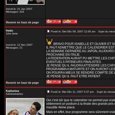
Inscrit le: 21 Jan 2007
Messages: 424
Revenir en haut de page
fredo
Posté le: Dim Déc 09, 2007 11:06 am
Sujet du mess
1ère lame
BRAVO POUR ISABELLE ET OLIVIER ET 
Inscrit le: 12 Nov 2007
IL FAUT ADMETTRE QUE LE CALENDRIER EST
Messages: 21
LA SEMAINE DERNIERE AU JAPON, AUJOURD 
PROCHAINE EN ITALIE.
LA FEDERATION AURAIT PU METTRE LES CHPX
EVENTUELS PATINEURS FINALISTES.
JE PENSE QU IL FAUDRA ATTENDRE LES CHP
PROGRAMMA A MATURITE ET ON AURONT LES
ON POURRA MIEUX SE RENDRE COMPTE DE 
JE PENSE QU IL FAUT ETRE PATIENT
Revenir en haut de page
Katherina
Posté le: Mar Déc 11, 2007 5:37 pm
Sujet du messa
Administratrice
Oui c'est sûr que le calendrier ne permet pas vraim
obtiennent un podium à la finale des grands prix et
maudite 4ème place.
Mais en effet, leur programme sera sûrement vrai