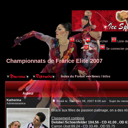
FAQ
Rechercher
Liste 
Profil
Se connecter po
Championnats de France Elite 2007
Index du Forum
>>>
News / Infos
Auteur
Katherina
Posté le: Sam Déc 08, 2007 8:06 am
Sujet du messa
Administratrice
Grâce aux filles de passion patinage, on a des r
Classement combiné
Delobel /Schoenfelder 104.56 - CD 41.00 , OD 6
Carron /Jost 89.24 - CD 33.49 , OD 55.75