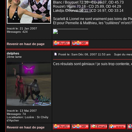
Blanc / Bouquet 72.10 - CD 26.37, OD 45.73
Rouzet / Rumi 70.18 - CD 25.89, OD 44.29
Lakdja /Dourval 50.11 - CD 16.97, OD 33.14
Scarlett & Lionel ne sont vraiment pas loins de Pi
Et pour Pernelle & Matthieu, les "cuillères" m'ont
_________________
Inscrit le: 21 Jan 2007
Messages: 424
Revenir en haut de page
delphes
Posté le: Sam Déc 08, 2007 11:53 am
Sujet du mes
2ème lame
Ces résulats sont géniaux ! je suis trop contente,
Inscrit le: 13 Mai 2007
Messages: 74
Localisation: Lozère : St Chély
d'Apcher
Revenir en haut de page