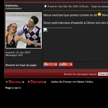
Katherina
Posté le: Ven Déc 28, 2007 4:45 pm
Sujet du mess
Administratrice
Mieux vaut tard que jamais comme on dit
Merci
Sinon petit interview d'Isabelle & Olivier lors de
_________________
Inscrit le: 21 Jan 2007
Messages: 424
Revenir en haut de page
Montrer les messages depuis:
Index du Forum
>>>
News / Infos
Page
1
sur
1